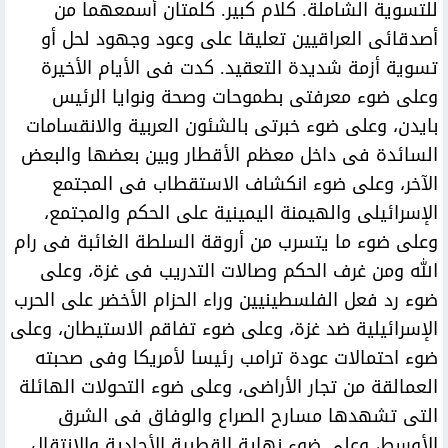
للتسوية الشاملة. كلام كبير. كلمتان أسمعهما من
أصدقائى العراقيين تعليقا على وعود وجهود لحل أو
تسوية أزمة شديدة التعقيد. كدت فى الأيام الأخيرة
وعلى ضوء معرفتى بطموحات وصحة ونوايا الرئيس
بايدن، وعلى ضوء خبرتى بالشئون العربية والانقسامات
السائدة فى داخل معظم الأقطار وبين بعضها والبعض
الآخر، وعلى ضوء انكشاف الاستقطاب فى المجتمع
الإسرائيلى والهيمنة اليمينية على الحكم والمجتمع،
وعلى ضوء ما يتسرب من أروقة السلطة الغائبة فى رام
الله ومن غرف الحكم وصالات التدريب فى غزة، وعلى
ضوء رد فعل الفلسطينيين وراء الحزام الأخضر على الحرب
الإسرائيلية ضد غزة، وعلى ضوء تفاقم الاستيطان، وعلى
ضوء احتمالات عودة ترامب رئيسا لأمريكا وفى صحبته
العمالقة من تجار الأراضى، وعلى ضوء التحولات الهائلة
التى تشهدها مسارح الصراع والوفاق فى الشرق
الأوسط، وعلى ضوء نهاية القطبية الأحادية والانتقال