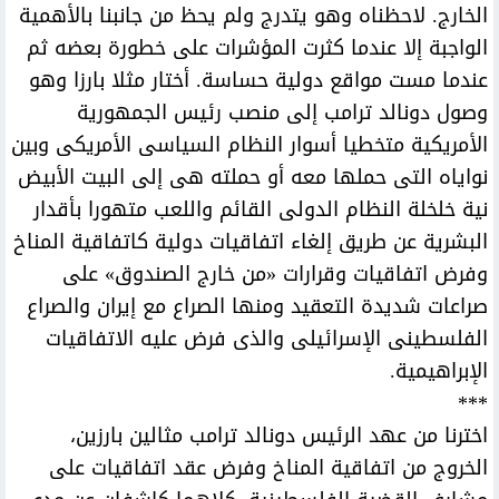
الخارج. لاحظناه وهو يتدرج ولم يحظ من جانبنا بالأهمية
الواجبة إلا عندما كثرت المؤشرات على خطورة بعضه ثم
عندما مست مواقع دولية حساسة. أختار مثلا بارزا وهو
وصول دونالد ترامب إلى منصب رئيس الجمهورية
الأمريكية متخطيا أسوار النظام السياسى الأمريكى وبين
نواياه التى حملها معه أو حملته هى إلى البيت الأبيض
نية خلخلة النظام الدولى القائم واللعب متهورا بأقدار
البشرية عن طريق إلغاء اتفاقيات دولية كاتفاقية المناخ
وفرض اتفاقيات وقرارات «من خارج الصندوق» على
صراعات شديدة التعقيد ومنها الصراع مع إيران والصراع
الفلسطينى الإسرائيلى والذى فرض عليه الاتفاقيات
الإبراهيمية.
***
اخترنا من عهد الرئيس دونالد ترامب مثالين بارزين،
الخروج من اتفاقية المناخ وفرض عقد اتفاقيات على