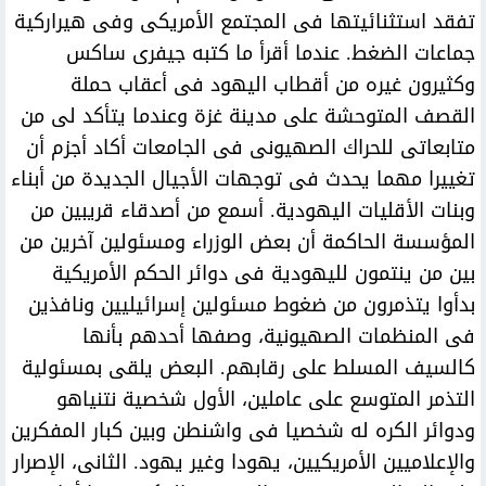
تفقد استثنائيتها فى المجتمع الأمريكى وفى هيراركية
جماعات الضغط. عندما أقرأ ما كتبه جيفرى ساكس
وكثيرون غيره من أقطاب اليهود فى أعقاب حملة
القصف المتوحشة على مدينة غزة وعندما يتأكد لى من
متابعاتى للحراك الصهيونى فى الجامعات أكاد أجزم أن
تغييرا مهما يحدث فى توجهات الأجيال الجديدة من أبناء
وبنات الأقليات اليهودية. أسمع من أصدقاء قريبين من
المؤسسة الحاكمة أن بعض الوزراء ومسئولين آخرين من
بين من ينتمون لليهودية فى دوائر الحكم الأمريكية
بدأوا يتذمرون من ضغوط مسئولين إسرائيليين ونافذين
فى المنظمات الصهيونية، وصفها أحدهم بأنها
كالسيف المسلط على رقابهم. البعض يلقى بمسئولية
التذمر المتوسع على عاملين، الأول شخصية نتنياهو
ودوائر الكره له شخصيا فى واشنطن وبين كبار المفكرين
والإعلاميين الأمريكيين، يهودا وغير يهود. الثانى، الإصرار