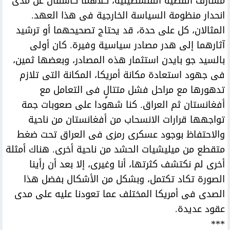
مشارف القضية الفلسطينية، كلاهما كاشفان عن مدى
انحدار منظومة السياسة الخارجية فى هذا العهد.
المثالان، كل على حدة، قد يحتاج تصحيحهما أو ترشيد
آثارهما إلى هدر مصادر سياسية وفيرة. كان أولى
بالسيد جو بايدن استثمار هذه المصادر، وبعضها ثمين،
فى جهود استعادة مكانة أمريكا، المكانة التى تلازم
تدهورها مع مراحل فشل متتالٍ فى التعامل مع
أفغانستان ثم العراق. كنا شهودا على صعوبات جمة
تواجهها قرارات الانسحاب من أفغانستان من ناحية
والاحتفاظ بوجود عسكرى رمزى فى العراق تحت ضغط
متقطع من ميليشيات الحشد من ناحية أخرى. هناك أمثلة
أخرى لم نكتشف كثرتها، أنا وغيرى، إلا بعد أن رأينا
الصورة تكاد تكتمل، وبشكل من الأشكال بفضل هذا
الصدى فى أمريكا المختلف عما تعودنا عليه على مدى
عقود عديدة.
***