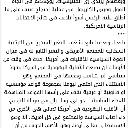
وبعضهم يرتدى زى الميليشيات، يوجههم فى اتجاه
المول ومبنى الكابيتول فى عملية احتجاج عنيف على ما
أطلق عليه الرئيس أسوأ تلاعب فى نتائج الانتخابات
الرئاسية الأمريكية.
***
تابعنا، وبعضنا تابع بشغف، التغير المتدرج فى التركيبة
السكانية للمجتمع الأمريكى والتغير التابع له فى ميزان
القوة السياسية للأقليات فى أمريكا. حدث فى وقت من
الأوقات أن تمتعت الأقلية اليهودية فى أمريكا بنفوذ
سياسى لم يتناسب وحجمها فى المجتمع وهو
الاستثناء الذى احتمى ليومنا بمجموعة قواعد مؤسسية
أو قانونية أو عرفية تقف على رأسها القواعد المناهضة
للعداء للسامية. يبدو لى، وما يزال فى مرحلة الترجيح،
أن الأقلية اليهودية فى أمريكا تعانى هى الأخرى من
داء أصاب السياسة والمجتمع فى كل أمريكا، ألا وهو
الاستقطاب. تعانى أيضا، وهو الأهم، الخوف من أن