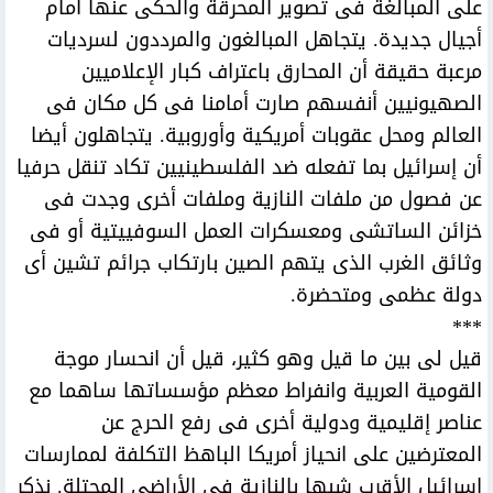
على المبالغة فى تصوير المحرقة والحكى عنها أمام
أجيال جديدة. يتجاهل المبالغون والمرددون لسرديات
مرعبة حقيقة أن المحارق باعتراف كبار الإعلاميين
الصهيونيين أنفسهم صارت أمامنا فى كل مكان فى
العالم ومحل عقوبات أمريكية وأوروبية. يتجاهلون أيضا
أن إسرائيل بما تفعله ضد الفلسطينيين تكاد تنقل حرفيا
عن فصول من ملفات النازية وملفات أخرى وجدت فى
خزائن الساتشى ومعسكرات العمل السوفييتية أو فى
وثائق الغرب الذى يتهم الصين بارتكاب جرائم تشين أى
دولة عظمى ومتحضرة.
***
قيل لى بين ما قيل وهو كثير، قيل أن انحسار موجة
القومية العربية وانفراط معظم مؤسساتها ساهما مع
عناصر إقليمية ودولية أخرى فى رفع الحرج عن
المعترضين على انحياز أمريكا الباهظ التكلفة لممارسات
إسرائيل الأقرب شبها بالنازية فى الأراضى المحتلة. نذكر