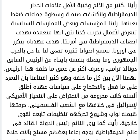
رأينا بكثير من الألم وخيبة الأمل علامات انحدار
الديمقراطية وانكشفت هيمنة وسطوة جماعات ضغط
بعينها. رأينا المؤسسات وبعض الممارسات السياسية
تتعرض لأعمال تخريب كدنا نثق أنها متعمدة بهدف
إضعاف الديمقراطية فى أمريكا. هدف عهدناه يتكرر
فى أوروبا. نسمع أصواتا كثيرة تنعى لنا ما حل بالحزب
الجمهورى وما يفعله بنفسه بإيحاء من الرئيس السابق
دونالد ترامب، ونعرف أكثر عن عمق ما خلفه هذا الرئيس،
يهمنا الآن بين كل ما خلفه وهو كثير اقتناعنا بأن التمرد
على ما فعل والاحتجاج على سياسات عهده أطلق
ألسنة كانت محرومة من الاعتراض على الانحياز الأمريكى
لإسرائيل فى خلافها مع الشعب الفلسطينى، حرمتها
هيمنة نواب وشيوخ تحركهم تنظيمات تابعة لقوى
خارجية. رأيت كما يرى النائم رئيس الدولة القائد فى
عالم الديمقراطية يوجه رعاعا بعضهم مسلح بآلات حادة