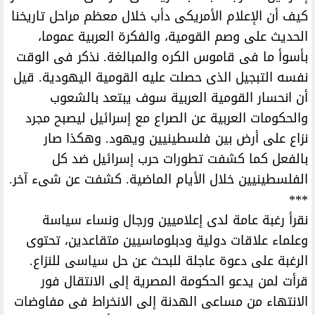
كيف أن الإعلام الأمريكى دأب خلال معظم مراحل تاريخنا
الحديث على وصم القومية، والفكرة العربية عموما،
بأسوأ ما فى قاموس الكره والمبالغة. نذكر فى الوقت
نفسه التبجيل الذى حصلت عليه القومية اليهودية. قيل
أن انحسار القومية العربية سوف يبتعد بالشعوب
والحكومات العربية عن الصراع مع إسرائيل ليصبح مجرد
نزاع على أرض بين فلسطينيين ويهود. وهكذا صار
بالفعل كما كشفت تطورات حرب إسرائيل ضد كل
الفلسطينيين خلال الأيام الماضية. كشفت عن شىء آخر.
***
نقرأ رغبة عامة لدى إعلاميين ورجال ونساء سياسة
وعلماء علاقات دولية ودبلوماسيين متقاعدين، تحتوى
الرغبة على دعوة عاجلة للبحث عن حل سياسى للنزاع.
قرأت لمن يدعو الحكومة المصرية إلى الانتقال فور
الانتهاء من مساعى الهدنة إلى الانخراط فى مفاوضات