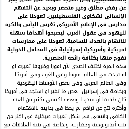
عن رفض مطلق وغير متحضر وبعيد عن التفهم
الإنسانى لشكاوى الفلسطينيين. تعودنا على
مدارس فى الإعلام الأمريكى تغرس اليأس والكره
لليهود فى عقول العرب ليصبحوا أهدافا سهلة
للاتهام بالعداء للسامية. تعودنا على ممارسات
أمريكية وأمريكية إسرائيلية فى المحافل الدولية
تفوح منها بكثافة رائحة العنصرية.
هذه المرة اختلف الصدى لأن أمورا وظروفا تغيرت أو
استجدت فى العالم عموما وفى الغرب وفى أمريكا
وفى العالم العربى وفى بعض الأوساط اليهودية
وبخاصة فى إسرائيل. بعض ما تغير أو استجد فى أمريكا
كان طفيفا أو متدرجا وبعضه اكتسى بكثير من العنف
وأكثره نتج عن تراكم لم يحظ فى بدايته بالاهتمام
الكافى وانتهى فى شكل تغيرات هيكلية فى أكثر من
بنية أيديولوجية وحضارية، وبخاصة فى بنية العلاقات مع