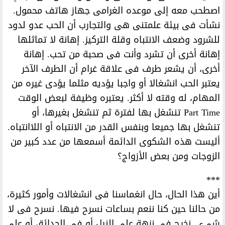
اصطحب معه إلى موعده الغرامى جهاز هاتف محمول.
نشأت فى بيئة علمتنى هى والتجارب أن الحب عدو لدود
للشرود وضعف الانتباه وقلة التركيز. إهانة لا تماثلها
إهانة أخرى أن تشرد وأنت فى صحبة من تحب. إهانة
أخرى، أن يشعر طرف فى علاقة غرام أن الطرف الآخر
يعتبر الحب انشغالا أو واجبا يؤديه مثلما يؤدى غيره من
المهام، له وقته لا أكثر. يعتبره وظيفة لبعض الوقت
Part Time تنشغل بها لفترة ثم تنشغل بغيرها، أو
تنشغل بها جميعا وبنفس القدر من الانتباه أو اللاانتباه.
أليست هذه الشكوى الدائمة أسمعها من عدد كبير من
الزوجات ومن بعض الأزواج؟
***
أين هذا الحال، حال انغماسنا فى انشغالات وأمور كثيرة،
من حالنا حين كنا ننعم بساعات نسرح فيها. نسرح فى لا
شىء.. نخرج فى نزهة على النيل أو فى الحدائق أو على