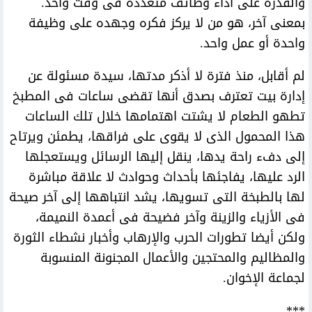
والقدرة على أداء وظائف متعددة فى وقت واحد.
بمعنى آخر، هو من لا يركز فكره وجهده على وظيفة
واحدة أو عمل واحد.
لم أقابل، منذ فترة لا أذكر مدتها، سيدة مسئولة عن
إدارة بيت تعترف بصدق أنها تقضى ساعات فى المطبخ
تطهو الطعام لا يشتت اهتمامها خلال تلك الساعات
هذا المحمول الذى لا يقوى على فراقها، يطمئن ويرتاح
إلى دفء راحة يدها، ينقل إليها الرسائل ويستعجلها
الرد عليها، يفاجئها بأحداث وحوادث لا علاقة مباشرة
لها بالطبخة التى تسويها، يشد انتباهها إلى آخر صيحة
فى الأزياء والزينة وآخر فضيحة فى أعمدة النميمة،
ولكن أيضا تطورات الحرب والإرهاب وأخبار نشطاء الثورة
والمظاليم والمحتجين والأعمال المجنونة المنسوبة
لجماعة الإخوان.
***