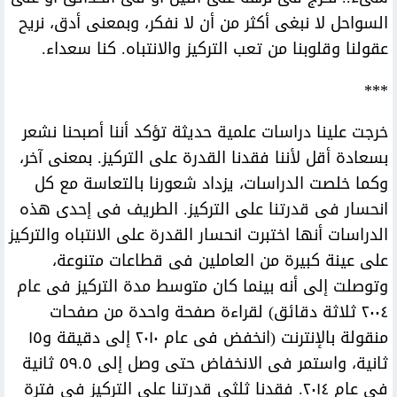
السواحل لا نبغى أكثر من أن لا نفكر، وبمعنى أدق، نريح
عقولنا وقلوبنا من تعب التركيز والانتباه. كنا سعداء.
***
خرجت علينا دراسات علمية حديثة تؤكد أننا أصبحنا نشعر
بسعادة أقل لأننا فقدنا القدرة على التركيز. بمعنى آخر،
وكما خلصت الدراسات، يزداد شعورنا بالتعاسة مع كل
انحسار فى قدرتنا على التركيز. الطريف فى إحدى هذه
الدراسات أنها اختبرت انحسار القدرة على الانتباه والتركيز
على عينة كبيرة من العاملين فى قطاعات متنوعة،
وتوصلت إلى أنه بينما كان متوسط مدة التركيز فى عام
٢٠٠٤ ثلاثة دقائق) لقراءة صفحة واحدة من صفحات
منقولة بالإنترنت (انخفض فى عام ٢٠١٠ إلى دقيقة و١٥
ثانية، واستمر فى الانخفاض حتى وصل إلى ٥٩.٥ ثانية
فى عام ٢٠١٤. فقدنا ثلثى قدرتنا على التركيز فى فترة