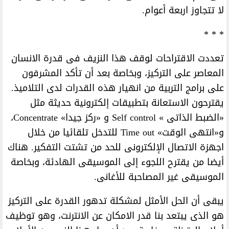
لا تتجاوز اربعة أعوام.
* * *
تعددت الاقتراحات لوقف هذا النزيف فى قدرة الانسان
المعاصر على التركيز، وبخاصة بعد أن تأكد المشرفون
على برامج التربية من انهيار هذه القدرات لدى التلاميذ.
يقترحون الاستعانة بتطبيقات إلكترونية حديثة مثل
«الضبط الذاتى » Self control و «ركز جيدا» Concentrate،
و«انتهى الوقت» Time out للتدخل تلقائيا من خلال
اجهزة الاتصال الإلكترونى للحد من تشتت التفكير. هناك
أيضا من يقترح اللجوء إلى الموسيقى الهادئة، وبخاصة
الموسيقى غير المصاحبة للأغانى.
يبقى أن الحل الأمثل لمشكلة تدهور القدرة على التركيز
هو الذى يبتعد بنا قدر الامكان عن الانترنت، وهو توظيف