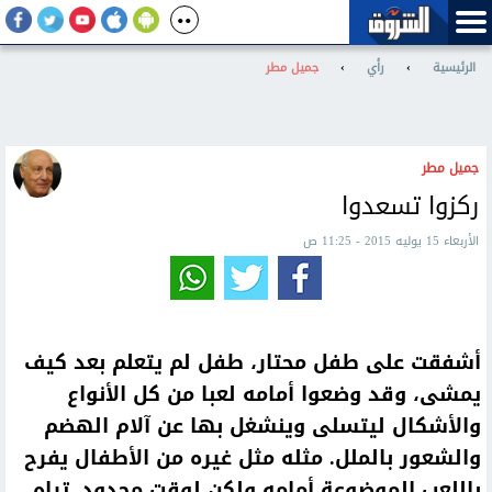
الرئيسية
›
رأي
›
جميل مطر
جميل مطر
ركزوا تسعدوا
الأربعاء 15 يوليه 2015 - 11:25 ص
أشفقت على طفل محتار، طفل لم يتعلم بعد كيف
يمشى، وقد وضعوا أمامه لعبا من كل الأنواع
والأشكال ليتسلى وينشغل بها عن آلام الهضم
والشعور بالملل. مثله مثل غيره من الأطفال يفرح
باللعب الموضوعة أمامه ولكن لوقت محدود. تراه