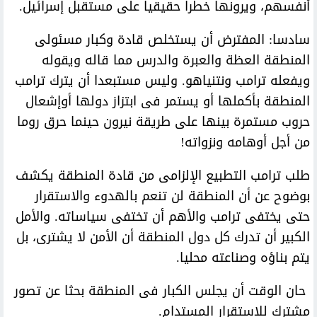
أنفسهم، ويرونها خطرا حقيقيا على مستقبل إسرائيل.
سادسا: المفترض أن يستخلص قادة وكبار مسئولى
المنطقة العظة والعبرة والدرس مما قاله ويقوله
ويفعله ترامب ونتنياهو. وليس مستبعدا أن يترك ترامب
المنطقة بأكملها أو يستمر فى ابتزاز دولها أوإشعال
حروب مستمرة بينها على طريقة نيرون حينما حرق روما
من أجل أوهامه ونزواته!
طلب ترامب التطبيع الإلزامى من قادة المنطقة يكشف
بوضوح عن أن المنطقة لن تنعم بالهدوء والاستقرار
حتى يختفى ترامب والأهم أن تختفى سياساته. والأمل
الكبير أن تدرك كل دول المنطقة أن الأمن لا يشترى، بل
يتم بناؤه وصناعته محليا.
حان الوقت أن يجلس الكبار فى المنطقة بحثا عن تصور
مشترك للاستقرار المستدام.