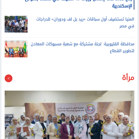
رفع 2322 حالة إشغال وإزالة 41 سقيفة في حملات بشوارع
الإسكندرية
المنيا تستضيف أول سباقات «ريد بل لف ودوران» للدراجات
في مصر
محافظة القليوبية: لجنة مشتركة مع شعبة مسبوكات المعادن
لتطوير القطاع
مرأة