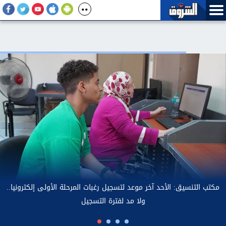
مكت
الزمالك يستعيد ذكريات موسم الدوري بـ «الحدوتة»