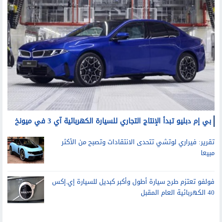
بي إم دبليو تبدأ الإنتاج التجاري للسيارة الكهربائية آي 3 في ميونخ
تقرير: فيراري لوتشي تتحدى الانتقادات وتصبح من الأكثر
مبيعا
فولفو تعتزم طرح سيارة أطول وأكبر كبديل للسيارة إي.إكس
40 الكهربائية العام المقبل