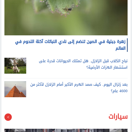
زهرة جبلية في الصين تنضم إلى نادي النباتات آكلة اللحوم في
العالم
نباح الكلاب قبل الزلازل.. هل تمتلك الحيوانات قدرة على
استشعار الهزات الأرضية؟
بعد زلزال اليوم.. كيف صمد الهرم الأكبر أمام الزلازل لأكثر من
4600 عام؟
سيارات