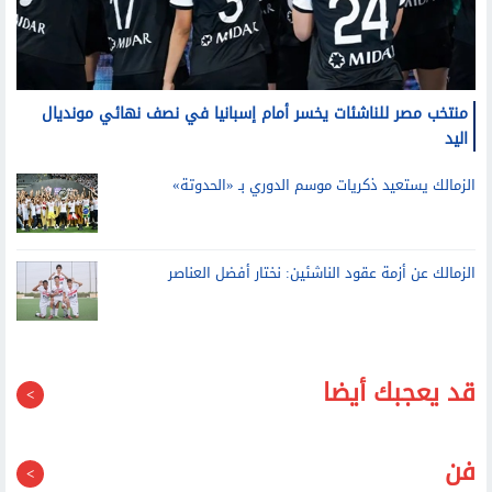
منتخب مصر للناشئات يخسر أمام إسبانيا في نصف نهائي مونديال
اليد
الزمالك يستعيد ذكريات موسم الدوري بـ «الحدوتة»
الزمالك عن أزمة عقود الناشئين: نختار أفضل العناصر
قد يعجبك أيضا
فن