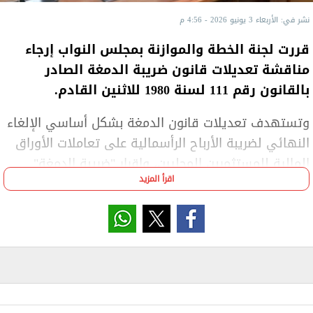
نشر في: الأربعاء 3 يونيو 2026 - 4:56 م
قررت لجنة الخطة والموازنة بمجلس النواب إرجاء
مناقشة تعديلات قانون ضريبة الدمغة الصادر
بالقانون رقم 111 لسنة 1980 للاثنين القادم.
وتستهدف تعديلات قانون الدمغة بشكل أساسي الإلغاء
النهائي لضريبة الأرباح الرأسمالية على تعاملات الأوراق
المالية للمستثمرين المحليين، وإقرار "ضريبة الدمغة"
اقرأ المزيد
كبديل دائم وثابت بنسبة 0.5 في الألف لكل طرف من
طرفي العملية البائع والمشتري.
ويأتي مشروع القانون في إطار ما تقضى به المادة (38)
من الدستور من التزام الدولة بالارتقاء بالنظام الضريبي،
وتبنى النظم الحديثة التي تحقق الكفاءة واليسر
والإحكام في تحصيل الضرائب، بما يضمن تنمية موارد