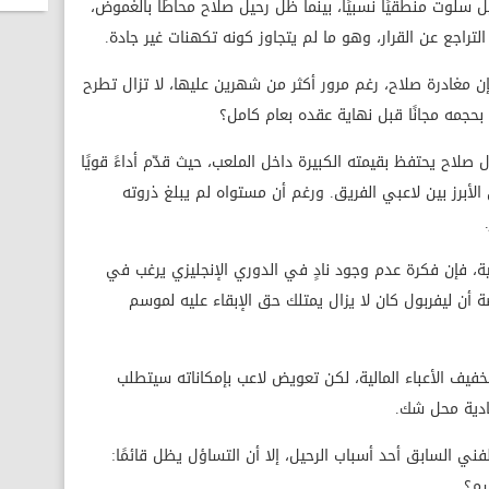
ل سلوت منطقيًا نسبيًا، بينما ظل رحيل صلاح محاطًا بالغموض،
تراجع عن القرار، وهو ما لم يتجاوز كونه تكهنات غير جادة.
إن مغادرة صلاح، رغم مرور أكثر من شهرين عليها، لا تزال تطرح
ب بحجمه مجانًا قبل نهاية عقده بعام كامل؟
ل صلاح يحتفظ بقيمته الكبيرة داخل الملعب، حيث قدّم أداءً قويًا
لأبرز بين لاعبي الفريق. ورغم أن مستواه لم يبلغ ذروته
عية، فإن فكرة عدم وجود نادٍ في الدوري الإنجليزي يرغب في
أن ليفربول كان لا يزال يمتلك حق الإبقاء عليه لموسم
تخفيف الأعباء المالية، لكن تعويض لاعب بإمكاناته سيتطلب
ادية محل شك.
فني السابق أحد أسباب الرحيل، إلا أن التساؤل يظل قائمًا:
سم؟