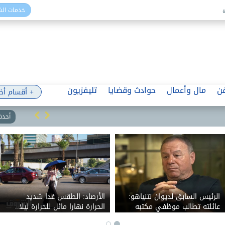
خدمات ال
ن
مال وأعمال
حوادث وقضايا
تليفزيون
+ أقسام أخ
أحدث 
الرئيس السابق لديوان نتنياهو:
الأرصاد: الطقس غدا شديد
عائلته تطالب موظفي مكتبه
الحرارة نهارا مائل للحرارة ليلا..
بالولاء الشخصي وتتدخل في
والعظمى بالقاهرة 36