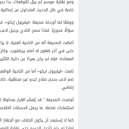
ومع نهاية موسم لم يرقَ للتوقعات، بدا رحي
خاصة في ظل الحديث المتداول عن إمكانية ال
ووفقًا لما أوردته صحيفة «ليفربول إيكو»، ف
سؤالًا محوريًا: لماذا سمح النادي برحيل لاع
أضافت الصحيفة أنه من الناحية الفنية، لا يزا
حتى في آخر ظهور له أمام برينتفورد، وكان ا
المعتادة، فإنه لم يكن بعيدًا عن دائرة التأثير.
تابعت «ليفربول ايكو» أما من الناحية الواق
ضم لاعب بحجم صلاح تبدو غير منطقية، خاصة 
إضافي.
أوضحت الصحيفة:" قد يُفسَّر القرار بمحاولة 
استثمارات ضخمة، ما يجعل الحسابات الاقتص
كما لا يُستبعد أن يكون الخلاف مع الجهاز ال
لماذا لم يتم تأجيل الحسم حتى نهاية المو