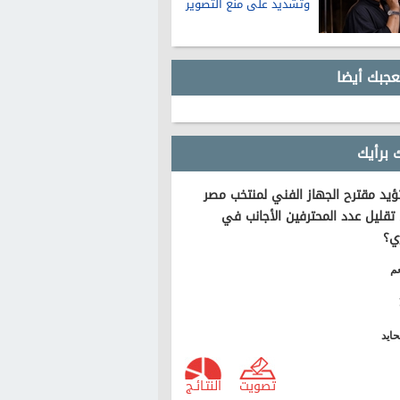
وتشديد على منع التصوير
عجبك أيضا
 برأيك
يد مقترح الجهاز الفني لمنتخب مصر
تقليل عدد المحترفين الأجانب في
ي؟
م
ايد
تصويت
النتـائـج