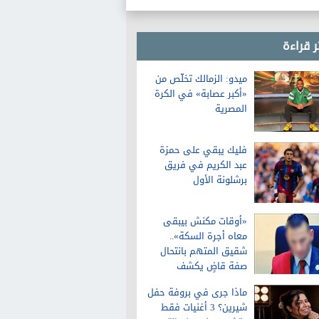
ر قراءة
ميدو: الزمالك تخلّص من
«أكبر عصابة» في الكرة
المصرية
فليك يبقي على حمزة
عبد الكريم في فريق
برشلونة الأول
«أوقات مكنش بيبقى
معاه أجرة السكة»..
شقيق المتهم بانتحال
صفة قاضٍ يكشف
تفاصيل عن حياته قبل
ماذا جرى في بروفة حفل
الواقعة
شيرين؟ 3 أغنيات فقط