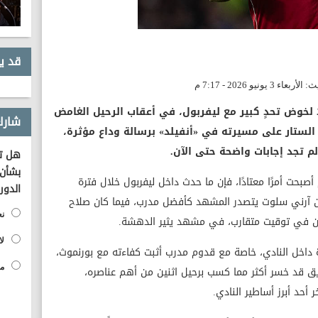
قد ي
 لخوض تحدٍ كبير مع ليفربول، في أعقاب الرحيل الغامض
شارك
لستار على مسيرته في «أنفيلد» برسالة وداع مؤثرة،
 لم تجد إجابات واضحة حتى الآن.
هل تؤ
بشأن 
صبحت أمرًا معتادًا، فإن ما حدث داخل ليفربول خلال فترة
الدور
ان آرني سلوت يتصدر المشهد كأفضل مدرب، فيما كان صلاح
نع
نان في توقيت متقارب، في مشهد يثير الدهشة.
لا
 داخل النادي، خاصة مع قدوم مدرب أثبت كفاءته مع بورنموث،
مح
ريق قد خسر أكثر مما كسب برحيل اثنين من أهم عناصره،
 أحد أبرز أساطير النادي.