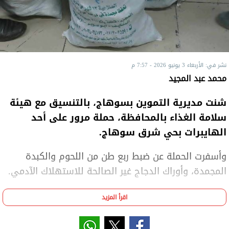
نشر في: الأربعاء 3 يونيو 2026 - 7:57 م
محمد عبد المجيد
شنت مديرية التموين بسوهاج، بالتنسيق مع هيئة
سلامة الغذاء بالمحافظة، حملة مرور على أحد
الهايبرات بحي شرق سوهاج.
وأسفرت الحملة عن ضبط ربع طن من اللحوم والكبدة
المجمدة، وأوراك الدجاج غير الصالحة للاستهلاك الآدمي.
وأوضح الدكتور سامح التوني، وكيل وزارة التموين
اقرأ المزيد
والتجارة الداخلية بسوهاج، أن الحملة جاءت في إطار
المتابعة المستمرة للأسواق والتأكد من صلاحية المنتجات