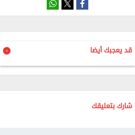
وأضاف أنه إذا لم يُفتح مضيق هرمز قريباً، فقد يحدث في
النصف الثاني من العام "صدمة أخرى في أسعار النفط
والمنتجات المكررة أيضاً"، لافتا إلى أن إغلاق المضيق
سيؤدي إلى فقدان العالم نحو 3 في المئة من إمدادات
الغاز، بينما تصل هذه النسبة في النفط إلى نحو 20 في
المئة. ورأى كاميت أنه لما كان عدد كبيرً من المصافي
قد يعجبك أيضا
يقع في الشرق الأوسط، فإن هذه النسبة سترتفع في
المنتجات المكررة مثل الوقود والعديد من المنتجات
الكيميائية بشكل كبير لتصل إلى 40 في المئة.
وكانت الحرب على إيران التي بدأت في نهاية فبراير
الماضي أدت إلى ارتفاع حاد في أسعار النفط في
الأسواق العالمية، ما زاد من التضخم، وهو ما انعكس
شارك بتعليقك
على أسعار وقود السيارات، وعلى ارتفاع تكاليف النقل
بالنسبة للشركات. ورغم تراجع سعر النفط قليلاً في وقت
لاحق، فإنه لا يزال قريباً من مستوى 100 دولار لبرميل خام