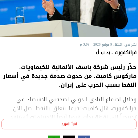
نشر في: الثلاثاء 9 يونيو 2026 - 3:09 م
فرانكفورت - (د ب أ)
حذّر رئيس شركة باسف الألمانية للكيماويات،
ماركوس كاميِت، من حدوث صدمة جديدة في أسعار
النفط بسبب الحرب على إيران.
وخلال اجتماع النادي الدولي لصحفيي الاقتصاد في
فرانكفورت، قال كاميت:"فيما يتعلق بالنفط نصل الآن
تدريجياً إلى نقطة بدأت فيها أيضاً الاحتياطات تُستنفد
اقرأ المزيد
شيئاً فشيئاً".