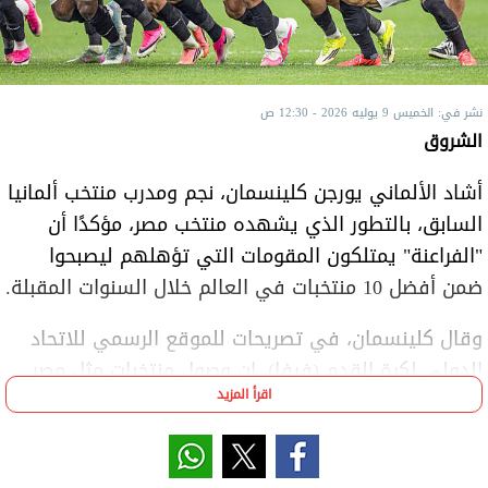
نشر في: الخميس 9 يوليه 2026 - 12:30 ص
الشروق
أشاد الألماني يورجن كلينسمان، نجم ومدرب منتخب ألمانيا
السابق، بالتطور الذي يشهده منتخب مصر، مؤكدًا أن
"الفراعنة" يمتلكون المقومات التي تؤهلهم ليصبحوا
ضمن أفضل 10 منتخبات في العالم خلال السنوات المقبلة.
وقال كلينسمان، في تصريحات للموقع الرسمي للاتحاد
الدولي لكرة القدم (فيفا)، إن وصول منتخبات مثل مصر
اقرأ المزيد
والنرويج إلى مراحل متقدمة في البطولات الكبرى يعكس
تطورًا كبيرًا في مستواها، مضيفًا: "إنها دول ستصبح
قوى كروية عظمى، ولديها القدرة على أن تصبح من بين