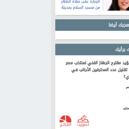
الجنازة عقب صلاة الظهر
من مسجد السلام بمدينة
نصر
عجبك أيضا
 برأيك
يد مقترح الجهاز الفني لمنتخب مصر
تقليل عدد المحترفين الأجانب في
ي؟
م
ايد
تصويت
النتـائـج