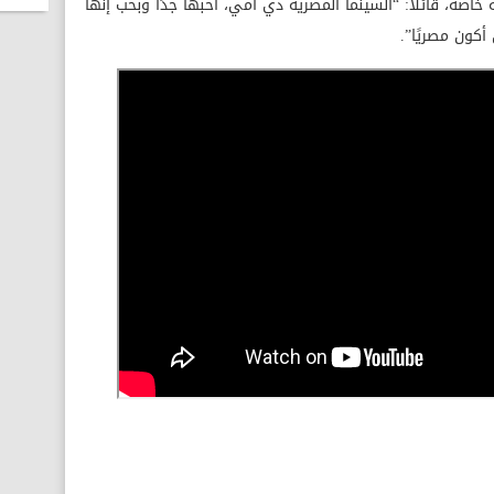
خاصة، قائلًا: “السينما المصرية دي أمي، أحبها جدًا وبحب إنها
كون مصريًا”.