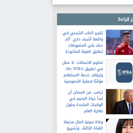
ر قراءة
تقرير الطب الشرعي في
واقعة أشرف داري: آثار
دماء على المضبوطات
تطابق العينة المأخوذة
من الشاكية
تنظيم الاتصالات: لا عطل
في تطبيق My NTRA..
وإيقاف خدمة الاستعلام
مؤقتًا لحماية الخصوصية
ترامب: من الممكن أن
تبدأ حياة الجحيم في
الولايات المتحدة بحلول
نهاية العام
وفاة سونيا كمال مذيعة
القناة الثالثة.. وتشييع