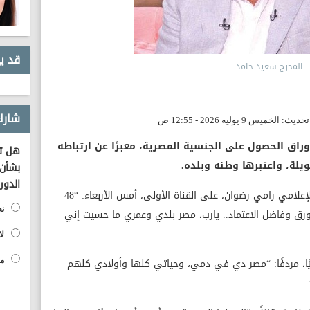
قد ي
المخرج سعيد حامد
شارك
اق الحصول على الجنسية المصرية، معبرًا عن ارتباطه
هل تؤ
لة، واعتبرها وطنه وبلده.
بشأن 
الدور
وقال "حامد" عبر برنامج "من ماسبيرو" مع الإعلامي رامي رضوان، على القناة الأولى، أمس الأربعاء: “48
نع
 وفاضل الاعتماد.. يارب، مصر بلدي وعمري ما حسيت إني
لا
ًا، مردفًا: “مصر دي في دمي، وحياتي كلها وأولادي كلهم
مح