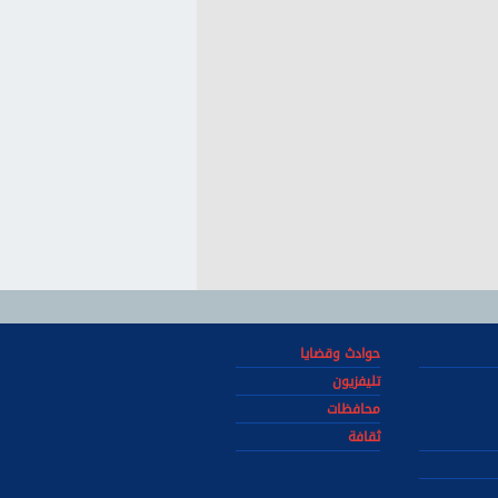
حوادث وقضايا
تليفزيون
محافظات
ثقافة