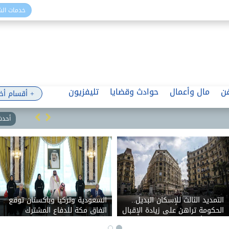
خدمات ال
ن
مال وأعمال
حوادث وقضايا
تليفزيون
+ أقسام أخ
أحدث 
التمديد الثالث للإسكان البديل..
السعودية وتركيا وباكستان توقع
الحكومة تراهن على زيادة الإقبال
اتفاق مكة للدفاع المشترك
والمستأجرون يتمسكون بالمسار