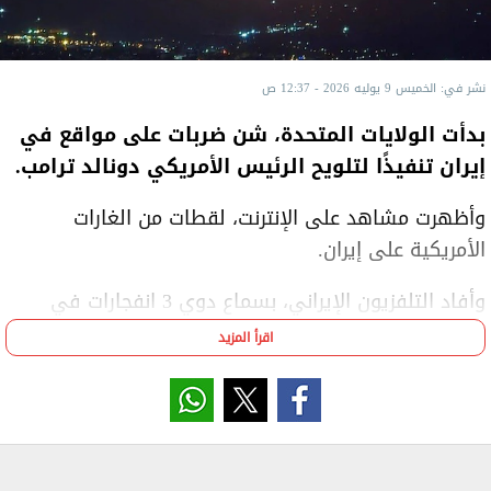
نشر في: الخميس 9 يوليه 2026 - 12:37 ص
بدأت الولايات المتحدة، شن ضربات على مواقع في
إيران تنفيذًا لتلويح الرئيس الأمريكي دونالد ترامب.
وأظهرت مشاهد على الإنترنت، لقطات من الغارات
الأمريكية على إيران.
وأفاد التلفزيون الإيراني، بسماع دوي 3 انفجارات في
محيط قرية طاهرويي بمدينة سيريك جنوبي البلاد، مع
اقرأ المزيد
دوي انفجارين في جزيرة أبو موسى جنوبي البلاد.
وذكرت وكالة مهر، بسماع دوي انفجارات في محافظة
بوشهر جنوبي إيران.