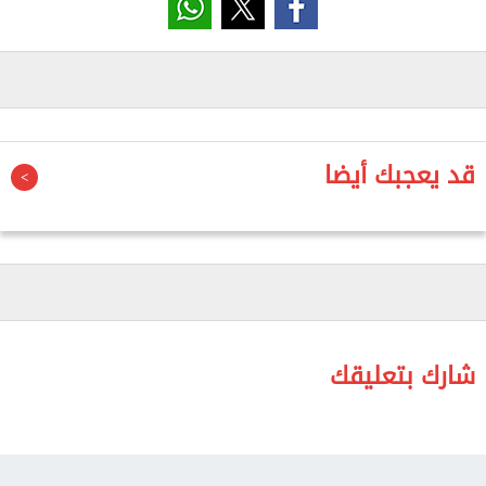
كوادر المحليات هو “عمل حزبي من الطراز الأول”، مشيرًا
إلى أن تدريب الشباب وتأهيلهم هو الدور الأساسي
للأحزاب، وأن الحزب الذي يريد أن يكون كيانًا سياسيًا
حقيقيًا يجب أن يكون له تمثيل في المجالس المنتخبة.
وتمنى وجود تشريع يقضي بحل الحزب الذي لا يشارك في
قد يعجبك أيضا
الانتخابات لمدة 3 أو 4 مرات متتالية ولا يحصل على
مقاعد، مؤكدًا على أن وجود الحزب يرتبط بقدرته على
التواجد السياسي والمجتمعي.
وأضاف أنه من بين المقترحات التي تقدم بها في مشروع
قانون الإدارة المحلية إنشاء أكاديمية للإدارة المحلية،
لتقديم تدريب مستمر لأعضاء المجالس المحلية
شارك بتعليقك
والتنفيذيين في الوحدات المحلية، مؤكدًا على أن أهم
تدريب للشباب يكون من خلال الممارسة داخل المجالس
المحلية، وهو ما يؤهلهم ليكونوا أعضاء مجالس نواب