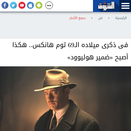
الرئيسية
›
فن
›
جميع الأخبار
فى ذكرى ميلاده الـ69 توم هانكس.. هكذا
أصبح «ضمير هوليوود»