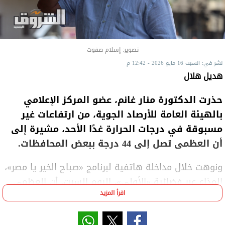
تصوير: إسلام صفوت
نشر في: السبت 16 مايو 2026 - 12:42 م
هديل هلال
حذرت الدكتورة منار غانم، عضو المركز الإعلامي
بالهيئة العامة للأرصاد الجوية، من ارتفاعات غير
مسبوقة في درجات الحرارة غدًا الأحد، مشيرة إلى
أن العظمى تصل إلى 44 درجة ببعض المحافظات.
ونوهت خلال مداخلة هاتفية لبرنامج «صباح الخير يا مصر»،
المذاع عبر فضائية «الأولى»، اليوم السبت، أن العظمى
اقرأ المزيد
في أغلب محافظات الجمهورية تتجاوز غدًا 40 درجة،
ليسود طقس شديد الحرارة نهارًا.