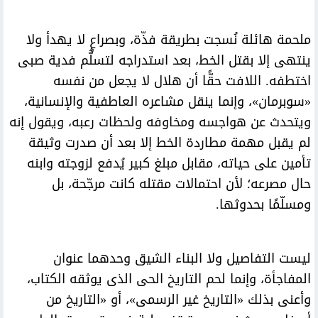
ملحمة هائلة نُسجت بطريقة فذّة، وبصراعٍ لا يهدأ ولا
ينتهى إلا بقتل الخط، بعد استدراجه لتسلُّم فدية صبى
اختطفه. اللافت حقًّا أن هلال لا يجعل من نفسه
«سوبرمان»، وإنما ينقل مشاعره العاطفية والإنسانية،
ويتحدث عن هواجسه ومخاوفه ولحظات رعبه، ويقول إنه
لم يقبل مهمة مطاردة الخط إلا بعد أن صدرت وثيقة
تأمين على حياته، مقابل مبلغ كبير يُدفع لزوجته وابنه
حال مصرعه؛ لأن احتمالات مقتله كانت مرجّحة، بل
ومسلّمًا بحدوثها.
ليست التفاصيل ولا البناء الشيق وحدهما عنوان
المفاجأة، وإنما لحم التاريخ الحى الذى يوثقه الكتاب،
وأعنى بذلك «التاريخ غير الرسمى»، أو «التاريخ من