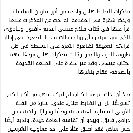
مذكرات الضابط هلال واحدة من أبرز عناوين السلسلة،
ويذكر شقرة فى المقدمة أنه بحث عن المذكرات عندما
قرأ عنها فى كتاب صلاح عيسى البديع «أفيون وبنادق»،
الذى سرد فيه وحلّل ببراعة ظاهرة خط الصعيد، فى إطار
قراءته العميقة لظاهرة التمرد على السلطة فى ظل
ظروف الحرب والفقر، وكانت مذكرات هلال مرجعًا مهما
لكتاب عيسى، وقد عثر شقرة على الطبعة القديمة
بالصدفة، فقام بنشرها.
منذ أن بدأت قراءة الكتاب لم أتركه، فهو من أكثر الكتب
تشويقًا، بل إن الضابط هلال، عندى، ساردٌ من الفئة
الأولى الممتازة، لغته فنيّة وصفًا وحوارًا، ولديه حس
درامى فائق، ويبدو أن ثقافته العامة جيدة، ولديه أيضًا
حس ساخر، فقد أطلق مثلًا على أحد معاونيه الشرسين