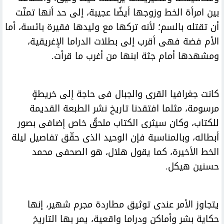
بين امرأة الخط وزوجها أيضًا عجيبة، إلى حد أنها تمنّت
أن تقتله بالسم؛ لأنه تركها مع وليدها فقيرة بائسة، أما
الأم فضة فهى أقرب إلى بطلات الدراما الإغريقية،
ومشهدها أمام جثة ابنها من أغرب ما قرأت.
كانت جغرافيا القرى والجبال فى حاجة إلى خريطةٍ
مرسومة، مثلما افتقدنا تاريخ نشر الطبعة القديمة
للكتاب، وكان سيثرى الكتاب ملحقٌ خاص إضافى بصور
أبطاله، وبالمناسبة فإن الوحيد الذى حقّق تفاصيل ليلة
الخط الأخيرة، كما يقول هلال، هو الصحفى محمد
حسنين هيكل.
يتجاوز الأمر عندى توثيق مطاردة مجرم شهير، إنها
حكاية بشر وأماكن ودراما واقعية، يمر بها التاريخ