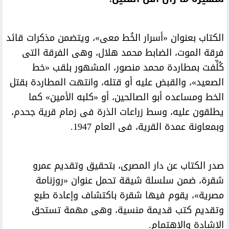
الكتاب بعنوان «أسرار الخُط معى»، ويتضمن مذكرات قائد
فرقة الموت، الضابط محمد هلال، وهى الفرقة التى
كُلِّفت بمطاردة محمد منصور، المشهور بلقب «خط
الصعيد»، والقبض عليه أو قتله، وانتهت المطاردة بقتل
الخط ومساعده أبو الصالحين، أو «كلبه الأمين» كما
يطلقون عليه، وسط زراعات الذرة فى زمام قرية جحدم،
وبمعاونة عمدة القرية، فى العام 1947.
صدر الكتاب عن دار المصرى، بتحقيق وتقديم عمرو
شقرة، ضمن سلسلة شيقة تحمل عنوان «روزنامة
مصرية»، يقوم فيها شقرة باكتشاف وإعادة طبع
وتقديم كتب قديمة منسية، وهى مهمة تستحق
الإشادة والاهتمام.