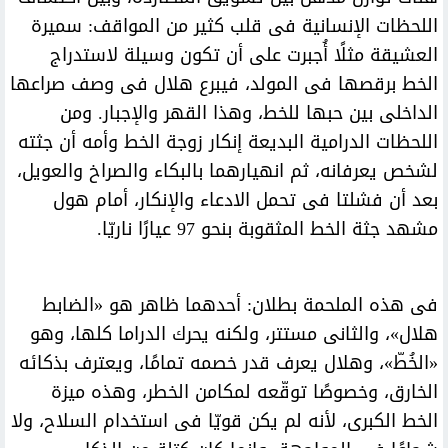
اللحظات الإنسانية فى قلب كثير من المواقف: سميرة
العشيقة مثلًا أُجبرت على أن تكون وسيلة لاستدراج
الخط برقصها فى المولد، فيبرع هلال فى وصف صراعها
الداخلى بين حبها للخط، وهذا القهر والإجبار. ومن
اللحظات الدرامية البديعة إنكار زوجة الخط وأمه أن جثته
لشخص يعرفانه، ثم انهيارهما بالبكاء والصراخ والعويل،
بعد أن فشلتا فى تحمل الادعاء والإنكار، أمام هول
مشهد جثة الخط المثقوبة بنحو 97 عيارًا ناريّا.
فى هذه الملحمة بطلان: أحدهما ظاهر هو «الضابط
هلال»، والثانى مستتر، ولكنه يحرك الدراما كلها، وهو
«الخُطّ»، وهلال يعرف قدر خصمه تمامًا، ويعترف بذكائه
الخارق، وخصوصًا توقّعه لمكامن الخطر، وهذه ميزة
الخط الكبرى، لأنه لم يكن قويّا فى استخدام السلاح، ولا