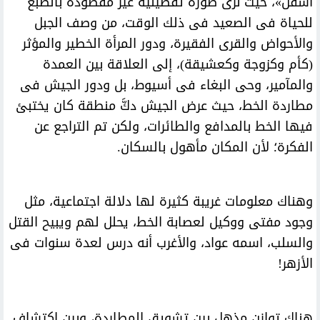
أسفل»، حيث نرى صورة تفصيلية غير مقصودة بالطبع
للحياة فى الصعيد فى ذلك الوقت، من وصف الجبل
والأحواض والقرى الفقيرة، ودور المرأة الخطير والمؤثر
(كأم وكزوجة وكعشيقة)، إلى العلاقة بين العمدة
والمآمير، وحى البغاء فى أسيوط، بل ودور الجيش فى
مطاردة الخط، حيث عرض الجيش دكَّ منطقة كان يختبئ
فيها الخط بالمدافع والطائرات، ولكن تم التراجع عن
الفكرة؛ لأن المكان مأهول بالسكان.
وهناك معلومات غريبة كثيرة لها دلالة اجتماعية، مثل
وجود مفتى ووكيل لعصابة الخط، يحلل لهم ويبيح القتل
والسلب، اسمه عواد، والأغرب أنه درس لعدة سنوات فى
الأزهر!
هناك توازن مذهل بين تشويق المطاردة، وبين اكتشاف