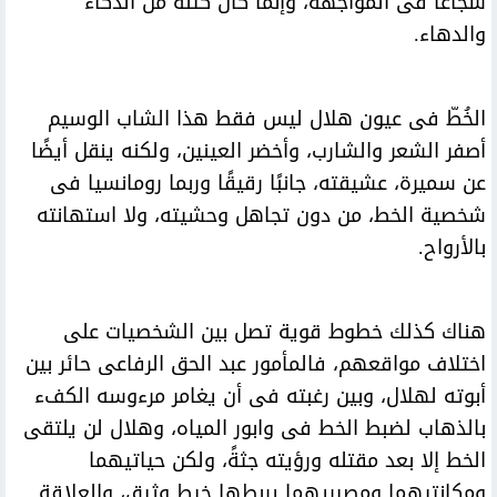
شجاعًا فى المواجهة، وإنما كان كتلة من الذكاء
والدهاء.
الخُطّ فى عيون هلال ليس فقط هذا الشاب الوسيم
أصفر الشعر والشارب، وأخضر العينين، ولكنه ينقل أيضًا
عن سميرة، عشيقته، جانبًا رقيقًا وربما رومانسيا فى
شخصية الخط، من دون تجاهل وحشيته، ولا استهانته
بالأرواح.
هناك كذلك خطوط قوية تصل بين الشخصيات على
اختلاف مواقعهم، فالمأمور عبد الحق الرفاعى حائر بين
أبوته لهلال، وبين رغبته فى أن يغامر مرءوسه الكفء
بالذهاب لضبط الخط فى وابور المياه، وهلال لن يلتقى
الخط إلا بعد مقتله ورؤيته جثةً، ولكن حياتيهما
ومكانتيهما ومصيريهما يربطها خيط وثيق، والعلاقة