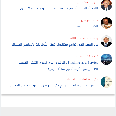
علي محمد فخرو
اللحظة الحاسمة فى تقييم الصراع العربى - الصهيونى
سامح مرقص
الكتابة المعرفية
وليد محمود عبد الناصر
عن الحرب التى تراوح مكانها.. تغيّر الأولويات وتعاظم الخسائر
قضايا تكنولوجية
Phishing-as-a-Service ..الوقود الذى يُغذّى انتشار التّصيد
الإلكترونى.. كيف أصبح متاحًا للجميع؟
من الصحافة الإسرائيلية
كاتس يحاول تطبيق نموذج بن غفير فى الشرطة داخل الجيش