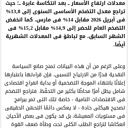
معدلات ارتفاع الأسعار ــ بعد انتكاسة عابرة ــ؛ حيث
تراجع معدل التضخم الأساسى السنوى إلى 13٫8%
فى أبريل 2026 مقابل 14% فى مارس، كما انخفض
التضخم العام للحضر إلى 14٫9% مقابل 15٫2% فى
الشهر السابق، مع تباطؤ فى المعدلات الشهرية
أيضًا.
وعلى الرغم من أن هذه البيانات تمنح صانع السياسة
النقدية قدرًا من الارتياح النسبى، فإن قراءتها باعتبارها
إعلانًا بانتهاء الموجة التضخمية أو بداية انفراج اقتصادى
شامل يظل أمرًا محاطًا بكثير من التحفّظ. فتراجع التضخم
فى الاقتصادات النامية - خاصة تلك التى تمر ببرامج
تصحيح هيكلى حادة - لا يعكس دائمًا التحسّن الحقيقى
فى مستويات المعيشة، بل قد يكون فى بعض الأحيان
انعكاسًا لتراجع الطلب الكلى تحت وطأة ضعف القوة