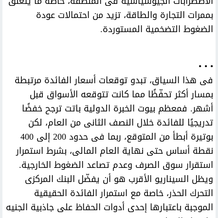
الاضطرابات الجيوسياسية فى المنطقة، خاصة ما يتعلق
بممرات التجارة والطاقة، تزيد من احتمالات عودة
الضغوط التضخمية المستوردة.
• • •
فى هذا السياق، تبدو توقعات أسعار الفائدة مرتبطة
بمسار أكثر تحفّظًا مما كانت تتوقعه الأسواق قبل
أشهر. فمعظم بيوت الخبرة الدولية باتت ترجح خفضًا
تدريجيًا للفائدة خلال النصف الثانى من العام، لكن
بوتيرة أبطأ من المتوقع، ربما فى حدود 200 إلى 400
نقطة أساس حتى نهاية العام المالى، بشرط استمرار
استقرار سوق الصرف وعدم تصاعد الضغوط الخارجية.
ويظل السيناريو الأقرب هو أن يفضّل البنك المركزى
التحرك الحذر، خاصة مع استمرار الفائدة الحقيقية
الموجبة باعتبارها إحدى أدوات الحفاظ على جاذبية الجنيه