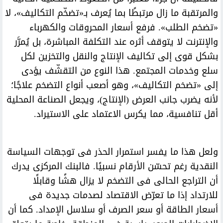
والمرتقبة ما زال مرتبطًا بما يُعرف بـ«تضخّم التكاليف»، لا
«تضخم الطلب». فرفع أسعار المحروقات والكهرباء
والإنترنت لا يتوقف أثره عند التكلفة المباشرة، بل يُمرَّر
بشكل قوى إلى تكاليف الإنتاج والنقل والتخزين لكل
سلع وخدمات المجتمع. هذا النوع من التقشّف يؤدى
إلى «تضخم التكاليف»، وهو أصعب أنواع التضخم علاجًا؛
لأنه يضرب جانب العرض (الإنتاج)، ويجعل الصناعة المحلية
أقل تنافسية، مما يكرس الاعتماد على الاستيراد.
ولعل هذا ما يفسر استمرار الحذر فى توجهات السياسة
النقدية رغم تحسّن الأرقام نسبيًا. فالبنك المركزى يدرك
أن التراجع الحالى فى التضخم لا يزال هشًا وقابلًا
للارتداد إذا ما تعرّض الاقتصاد لصدمات جديدة فى
أسعار الطاقة أو سعر الصرف أو سلاسل الإمداد. كما أن