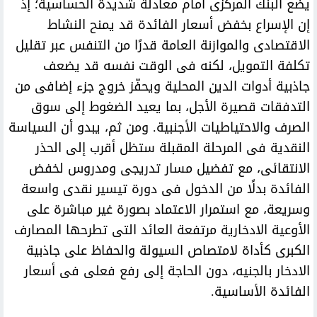
يضع البنك المركزى أمام معادلة شديدة الحساسية؛ إذ
إن الإسراع بخفض أسعار الفائدة قد يمنح النشاط
الاقتصادى والموازنة العامة قدرًا من التنفس عبر تقليل
تكلفة التمويل، لكنه فى الوقت نفسه قد يضعف
جاذبية أدوات الدين المحلية ويحفّز خروج جزء إضافى من
التدفقات قصيرة الأجل، بما يعيد الضغوط إلى سوق
الصرف والاحتياطيات الأجنبية. ومن ثم، يبدو أن السياسة
النقدية فى المرحلة المقبلة ستظل أقرب إلى الحذر
الانتقائى، مع تفضيل مسار تدريجى ومدروس لخفض
الفائدة بدلًا من الدخول فى دورة تيسير نقدى واسعة
وسريعة، مع استمرار الاعتماد بصورة غير مباشرة على
الأوعية الادخارية مرتفعة العائد التى تطرحها المصارف
الكبرى كأداة لامتصاص السيولة والحفاظ على جاذبية
الادخار بالجنيه، دون الحاجة إلى رفع فعلى فى أسعار
الفائدة الأساسية.