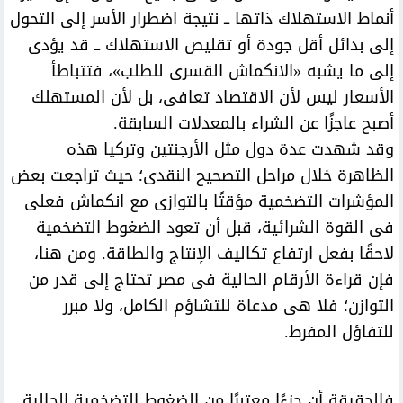
أنماط الاستهلاك ذاتها ــ نتيجة اضطرار الأسر إلى التحول
إلى بدائل أقل جودة أو تقليص الاستهلاك ــ قد يؤدى
إلى ما يشبه «الانكماش القسرى للطلب»، فتتباطأ
الأسعار ليس لأن الاقتصاد تعافى، بل لأن المستهلك
أصبح عاجزًا عن الشراء بالمعدلات السابقة.
وقد شهدت عدة دول مثل الأرجنتين وتركيا هذه
الظاهرة خلال مراحل التصحيح النقدى؛ حيث تراجعت بعض
المؤشرات التضخمية مؤقتًا بالتوازى مع انكماش فعلى
فى القوة الشرائية، قبل أن تعود الضغوط التضخمية
لاحقًا بفعل ارتفاع تكاليف الإنتاج والطاقة. ومن هنا،
فإن قراءة الأرقام الحالية فى مصر تحتاج إلى قدر من
التوازن؛ فلا هى مدعاة للتشاؤم الكامل، ولا مبرر
للتفاؤل المفرط.
فالحقيقة أن جزءًا معتبرًا من الضغوط التضخمية الحالية