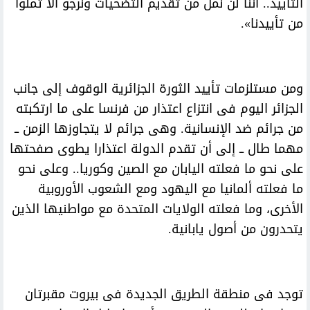
التأييد.. أننا لن نمل من تقديم التضحيات ونرجو ألا تملوا
من تأييدنا».
ومن مستلزمات تأييد الثورة الجزائرية الوقوف إلى جانب
الجزائر اليوم فى انتزاع اعتذار من فرنسا على ما ارتكبته
من جرائم ضد الإنسانية. وهى جرائم لا يتجاوزها الزمن ــ
مهما طال ــ إلى أن تقدم الدولة اعتذارا يطوى صفحتها
على نحو ما فعلته اليابان مع الصين وكوريا.. وعلى نحو
ما فعلته ألمانيا مع اليهود ومع الشعوب الأوروبية
الأخرى، وما فعلته الولايات المتحدة مع مواطنيها الذين
يتحدرون من أصول يابانية.
توجد فى منطقة الطريق الجديدة فى بيروت مقبرتان