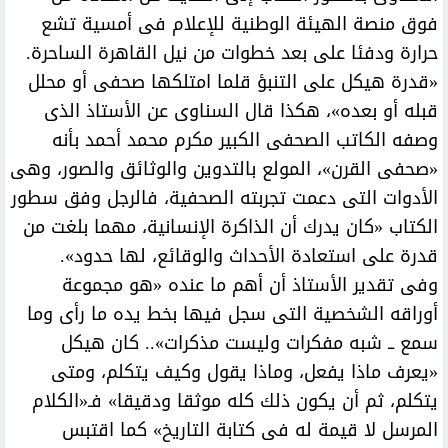
فوق منصة الهيئة الوطنية للإعلام فى أمسية تشع
حرارة ودفئا على بعد خطوات من نيل القاهرة الساحرة.
«قدرة هيكل على التنبؤ قلما امتلكها صحفى أو محلل
قبله أو بعده»، هكذا قال السناوى عن الأستاذ الذى
وصفه الكاتب الصحفى الكبير مكرم محمد أحمد بأنه
«صحفى القرن»، المولع بالتدوين والوثائق والصور، وهى
الأدوات التى دعمت تجربته الصحفية، فالرجل وفق سطور
الكتاب «كان يدرك أن الذاكرة الإنسانية، مهما بلغت من
قدرة على استعادة الأحداث والوقائع، لها حدود».
وفى تقدير الأستاذ أن أهم ما عنده «هو مجموعة
أوراقه الشخصية التى سجل فيها بخط يده ما رأى وما
سمع ــ شبه مفكرات وليست مذكرات».. كان هيكل
«يعرف ماذا يفعل، وماذا يقول وكيف يتكلم، ومتى
يتكلم، ثم أن يكون ذلك كله موثقا ودقيقا» فـ«الكلام
المرسل لا قيمة له فى كتابة التاريخ» كما اقتبس