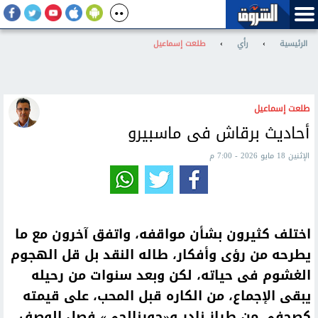
الرئيسية
›
رأي
›
طلعت إسماعيل
طلعت إسماعيل
أحاديث برقاش فى ماسبيرو
الإثنين 18 مايو 2026 - 7:00 م
اختلف كثيرون بشأن مواقفه، واتفق آخرون مع ما
يطرحه من رؤى وأفكار، طاله النقد بل قل الهجوم
الغشوم فى حياته، لكن وبعد سنوات من رحيله
يبقى الإجماع، من الكاره قبل المحب، على قيمته
كصحفى من طراز نادر و«جورنالجى» فصل الوصف