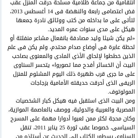
انتقامية من جماعة ظلامية مسلحة حرقت المنزل عقب
فض اعتصامى رابعة والنهضة فى 14 أغسطس 2013،
لتأتى على ما بداخله من كتب ووثائق نادرة جمعها
هيكل على مدى سنوات عمره المديد.
«لم يكن شيئا وليد مصادفة بانفعال مشاعر منفلتة أو
لحظة عابرة فى أوضاع صدام محتدم، ولم يكن فى علم
الذين خططوا لإلحاق الأذى المادى والمعنوى بصاحب
البيت أن الخسائر أفدح مما تصوروا» يتحسر السناوى
على ما جرى قرب ظهيرة ذلك اليوم المشئوم للمنزل
الريفى الذى أحرقت حديقته الأمامية بزجاجات
المولوتوف.
ومن البيت الذى استقبل فيه هيكل كبار الشخصيات
المصرية والعربية والدولية، ووصف بالعاصمة الموازية،
وكان محجة لكثر ممن لعبوا أدوارا مهمة على المسرح
السياسى، خصوصا عقب ثورة 25 يناير 2011، تنقل
السناوى بسطور الكتاب إلى الحديث عن أستاذه من