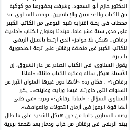
الدكتور حازم أبو السعود، وشرفت بحضورها مع كوكبة
من الكتاب والصحفيين والإعلاميين، توقف السناوى عند
محطات فى رحلة اقترابه شبه اليومى من الكاتب الكبير
على مدى ستة عشر عاما، مبتدئا بعنوان الكتاب «أحاديث
برقاش.. هيكل بلا حواجز» الذى ارتبط بالمنزل الريفى
للكاتب الكبير فى منطقة برقاش على ترعة المنصورية
بالجيزة.
يقول السناوى، فى الكتاب الصادر عن دار الشروق، إن
الأستاذ هيكل سأله وفكرة الكتاب ماثلة: «لماذا
برقاش؟» ، فكان رده «لأنها دون غيرها العنوان الأبرز عن
السنوات التى حاورتك فيها ورأيت وعاينت».. يكرر
السناوى السؤال : «لماذا برقاش؟» ويرد: «فى ظنى
أنها قوة الرموز فى أزمان التحولات والعواصف».
يصف السناوى جانبا من حزن هيكل الشديد على ما طال
بيته الريفى فى برقاش من خراب ودمار بعد هجمة بربرية