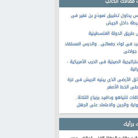
 مقالات الكاتب
س يحاول تطبيق نموذج بن غفير فى
رطة داخل الجيش
 طريق الدولة الفلسطينية
مرد فى لواء جفعاتى.. والدرس المستفاد
جولانى
تراتيجية الصينية فى الحرب الأمريكية -
رانية
ائق الأرضى الذى يبنيه الجيش فى غزة
طى الخط الأصفر
قات نتنياهو ودافيد برنياع الثلاثة..
واية والجبن والاعتماد على الجهل
 برأيك