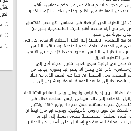
هل تؤ
ة إلى أى مدى حياتهم سيئة فى ظل حكم «حماس»، ألغى
بشأن 
ذهبون للمعالجة فى الخارج، وقلص ساعات التزود بالكهرباء
الدور
ن، فإن الطرف الذى أثر فعلا فى «حماس» هو مصر. فالاتفاق
نع
 رفح فى أيام محددة أهم للحركة الفلسطينية بكثير من
دى مرونة حيال مصر.
لا
غزة هو السيسى. بالنسبة إليه، اعلان التنظيم الارهابى جاء فى
ى فى الجمعية العامة للأمم المتحدة، وسيلتقى الرئيس
مح
حماس» سيُنظر إلى الرئيس المصرى مجددا كزعيم عربى إقليمى
على التنظيم المارق.
دث حصل فى توقيت سيئ للغاية. فقرار الحركة أدى إلى
ماس» الأمر الذى يمكن ألا يُنظر إليه بصورة إيجابية من
مم المتحدة. ومن المحتمل أن هذا هو السبب الذى من أجله
بالمصالحة إلى ما بعد الجمعية العامة، ويشيرون إلى أن
العلاقات بين إدارة ترامب وأبومازن وإلى المشاعر المتشائمة
رائيل. بالإضافة إلى ذلك، سيلقى رئيس السلطة خطابا فى
الجمعية العامة يطالب فيه العالم الاعتراف بفلسطين كدولة مستقلة ضمن حدود 4 يونيو 1967. واختيار
 للتحدث من فوق رءوس الأمريكيين، ويعرف أبو مازن أيضا أن
 رئيس السلطة الفلسطينية بصورة رسمية إلى الإدارة
عن بدء العملية السلمية مع إسرائيل، على أساس حل الدولتين.