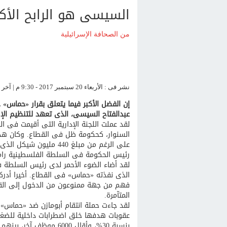
السيسى هو الرابح الأك
من الصحافة الإسرائيلية
نشر فى : الأربعاء 20 سبتمبر 2017 - 9:30 م | آخر تحديث : الأربعاء 20 سبتمبر 2017 - 9:30 م
إن الفضل الأكبر فيما يتعلق بقرار «حماس» 
عبدالفتاح السيسى، الذى تعهد للتنظيم الإر
لقد عملت اللجنة الإدارية التى أقيمت فى ا
السنوار، كحكومة ظل فى القطاع. وكان هد
على الرغم من مبلغ 440 
رئيس الحكومة فى السلطة الفلسطينية رام
لقد أضاء الضوء الأحمر لدى رئيس السلطة 
الذى نفذته «حماس» فى القطاع. أخيرا أدرك
فهم من جهة ممنوعون من الدخول إلى القط
المتآمرة.
عقوبات هدفها خلق اضطرابات داخلية للض
بنسبة 30%، وأقال 6000 موظف آخر، بينهم أطباء ومدرسون.