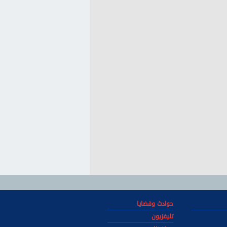
حوادث وقضايا
تليفزيون