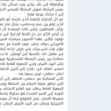
وبالإضافة إلى ذلك، وكى يثبت لسكان غز
رئيس السلطة تمويل السلطة للمرضى الذى ي
إلى 4 ساعات يوميا فقط.
مع كل الاحترام للضغط الذى مارسه أبو ماز
الذى وقع بين مصر و«حماس» بشأن فتح معبر
رواتب الموظفين، وهى كانت مستعدة لأن تب
إن الرابح الأكبر من حل اللجنة الإدارية فى 
توقيت مثالى، فهذا الأسبوع سيشارك السيس
الأمريكى دونالد ترامب. وبعد الانجاز مع «
مؤثر، قادر متى يشاء على فرض ارادته أيضا 
فى مقابل ذلك، بالنسبة إلى أبومازن، ما ح
مصالحة بين رئيس السلطة الفلسطينية وبين«ح
جانب البيت الأبيض وفى الجمعية العامة للأ
تسعى أطراف فى «فتح» إلى تأجيل الاحتفال 
اعلان «حماس» ليس رسميا بعد.
تأتى المصالحة مع «حماس» لتنضاف إلى أزمة 
التى ترافق عملية السلام بين السلطة وإس
التوجه إلى الأمم المتحدة هو محاولة يائسة
مصيرها الفشل. ومن المتوقع أيضا أن يتوجه
الأمريكية ويطلب من البيت الأبيض الإعلان 