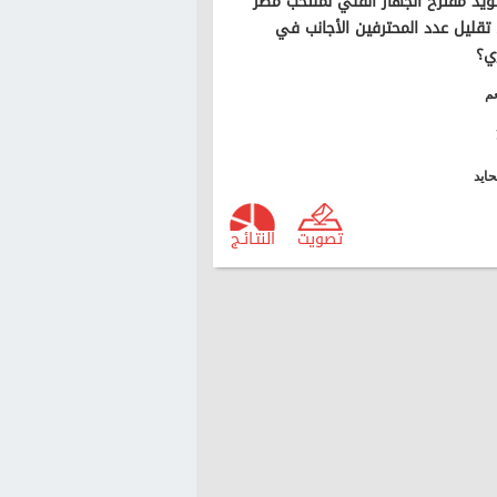
يد مقترح الجهاز الفني لمنتخب مصر
تقليل عدد المحترفين الأجانب في
ي؟
م
ايد
تصويت
النتـائـج