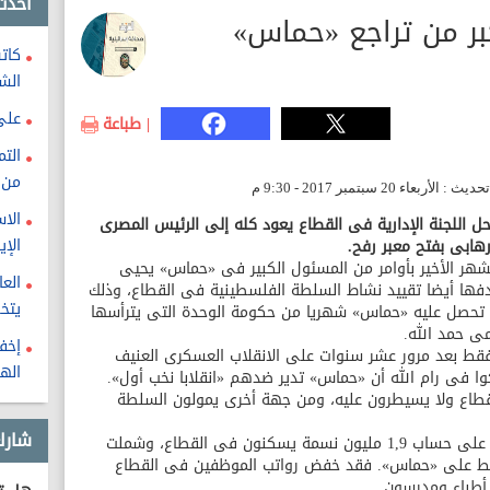
احدث
بر من تراجع «حماس»
كات
الش
على
| طباعة
الت
من 
الاس
حل اللجنة الإدارية فى القطاع يعود كله إلى الرئيس المصرى
الإي
هابى بفتح معبر رفح.
لشهر الأخير بأوامر من المسئول الكبير فى «حماس» يحيى
الع
فها أيضا تقييد نشاط السلطة الفلسطينية فى القطاع، وذلك
يتخ
مليون شيكل الذى تحصل عليه «حماس» شهريا من حكومة الوحدة التى يترأسها
ى حمد الله.
إخفا
فقط بعد مرور عشر سنوات على الانقلاب العسكرى العنيف
اله
وا فى رام الله أن «حماس» تدير ضدهم «انقلابا نخب أول».
اع ولا يسيطرون عليه، ومن جهة أخرى يمولون السلطة
شارك
لقد جاءت حملة انتقام أبومازن ضد «حماس» على حساب 1,9 مليون نسمة يسكنون فى القطاع، وشملت
غط على «حماس». فقد خفض رواتب الموظفين فى القطاع