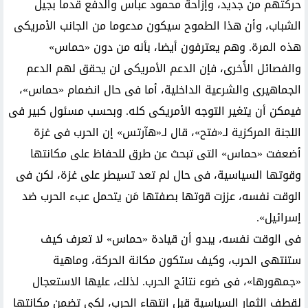
حركتهم من جديد، وإزاحة محمود عباس والدفع قدما بجيل
الشباب، وأن هذا الطموح سيكون مدعوما من الجانب الأمريكى
هذه المرة. وهم يعترفون أيضا، بأنه من دون «حماس»
والفصائل الأُخرى، فإن الدعم الأمريكى لن يحقق لهم الدعم
الجماهيرى والشرعية الداخلية، أما فى حال انضمام «حماس»،
فيمكن أن يتغير التوجه الأمريكى كله. وبحسب مسئول كبير فى
اللجنة المركزية لـ«فتح»، قال لـ«هآرتس» إن الحرب فى غزة
أضعفت «حماس» التى تبحث عن طرق للحفاظ على مكانتها
وقوتها السياسية، فى حال لم تعد تسيطر على غزة، لكن فى
الوقت نفسه، عززت قوتها بصفتها مَن يتحمل عبء الحرب ضد
إسرائيل».
فى الوقت نفسه، يبدو أن قيادة «حماس» لا تعرف كيف
ستنتهى الحرب، وكيف ستكون مكانة الحركة، وماهية
«جمهورها»، فى ضوء نتائج الحرب. لذلك، عليها الاستعجال
لقطف الثمار السياسية قبل انتهاء الحرب، لكى تضمن مكانتها