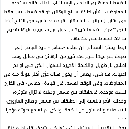
الضغط الجماهيرى الداخلى الإسرائيلى. لذلك، فإنه يستخدم
المفاوضات بشأن إطلاق سراح الرهائن كورقة ضغط، ليس فقط
فى مقابل إسرائيل، إنما مقابل قيادة «حماس» فى الخارج أيضا
التى تتعرض لضغوط كبيرة من دول عربية، ويجب عليها تقديم
تنازلات للحفاظ على مكانتها.
أيضا، يمكن الافتراض أن قيادة «حماس» تريد التوصل إلى
صيغة يتم فيها تحرير عدد كبير من الرهائن فى مقابل وقف
إطلاق نار طويل، والكلمة الأخيرة للسنوار، الذى حتى لو تم
اغتياله، فلا شىء يضمن أن يكون هناك غزّى أكثر ليونةً منه فى
المفاوضات. وفى الوقت نفسه، فإن قيادة «حماس» فى الخارج
ليست موحدة. فالعلاقات بين مشعل وهنية لا تزال متوترة،
وكذلك الأمر بالنسبة إلى العلاقات بين مشعل وصالح العارورى،
نائب هنية والمسئول عن الضفة، والذى لم يُسمع صوته مؤخرا.
• • •
يمكن التقدير أن إسرائيل، التى تعارض، بشدة، نقل إدارة غزة