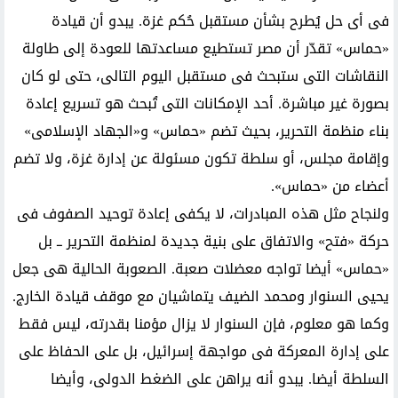
فى أى حل يُطرح بشأن مستقبل حُكم غزة. يبدو أن قيادة
«حماس» تقدّر أن مصر تستطيع مساعدتها للعودة إلى طاولة
النقاشات التى ستبحث فى مستقبل اليوم التالى، حتى لو كان
بصورة غير مباشرة. أحد الإمكانات التى تُبحث هو تسريع إعادة
بناء منظمة التحرير، بحيث تضم «حماس» و«الجهاد الإسلامى»
وإقامة مجلس، أو سلطة تكون مسئولة عن إدارة غزة، ولا تضم
أعضاء من «حماس».
ولنجاح مثل هذه المبادرات، لا يكفى إعادة توحيد الصفوف فى
حركة «فتح» والاتفاق على بنية جديدة لمنظمة التحرير ــ بل
«حماس» أيضا تواجه معضلات صعبة. الصعوبة الحالية هى جعل
يحيى السنوار ومحمد الضيف يتماشيان مع موقف قيادة الخارج.
وكما هو معلوم، فإن السنوار لا يزال مؤمنا بقدرته، ليس فقط
على إدارة المعركة فى مواجهة إسرائيل، بل على الحفاظ على
السلطة أيضا. يبدو أنه يراهن على الضغط الدولى، وأيضا