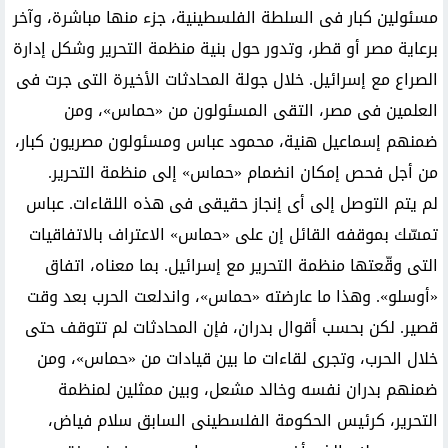
مسئولين كبار فى السلطة الفلسطينية، جزء منها مباشرة، وآخر
برعاية مصر أو قطر، وتدور حول بنية منظمة التحرير وشكل إدارة
الصراع مع إسرائيل. خلال جولة المحادثات الأخيرة التى جرت فى
العلمين فى مصر، التقى المسئولون من «حماس»، ومن
ضمنهم إسماعيل هنية، محمود عباس ومسئولون مصريون كبار،
من أجل فحص إمكان انضمام «حماس» إلى منظمة التحرير.
لم يتم التوصل إلى أى إنجاز حقيقى فى هذه اللقاءات. عباس
تمسّك بموقفه القائل إن على «حماس» الاعتراف بالاتفاقيات
التى وقّعتها منظمة التحرير مع إسرائيل. بما معناه، اتفاق
«أوسلو». وهذا ما عارضته «حماس»، واندلعت الحرب بعد وقت
قصير. لكن بحسب أقوال بدران، فإن المحادثات لم تتوقف حتى
خلال الحرب، وتجرى لقاءات ما بين قيادات من «حماس»، ومن
ضمنهم بدران نفسه وخالد مشعل، وبين ممثلين لمنظمة
التحرير، كرئيس الحكومة الفلسطينى السابق سلام فياض،