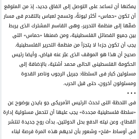
يمكنها أن تساعد على التوصل إلى اتفاق جديد، إذ من المتوقع
أن تكون «حماس» أكثر ليونةً، وتسمح لعباس بالتقدم فى مسار
ضمِّها إلى منظمة التحرير، وهى القاسم المشترك الذى يربط
بين جميع الفصائل الفلسطينية، ومن ضمنها «حماس» التى
يجب أن تكون جزءا لا يتجزأ من منظمة التحرير الفلسطينية.
صحيح أن هذا هو الموقف الذى عبّر عنه فياض، وأيضا رئيس
الحكومة الفلسطينى الحالى محمد أشتية، بالإضافة إلى
مسئولين كبار فى السلطة: جبريل الرجوب وناصر القدوة
ومسئولون آخرون، حتى قبل الحرب.
• • •
فى اللحظة التى تحدث الرئيس الأمريكى جو بايدن بوضوح عن
«سلطة فلسطينية مجددة» يجب عليها أن تتحمل مسئولية إدارة
القطاع، وعن نيته الدفع بحل الدولتين، بدأت روح جديدة تنتشر
فى أوساط «فتح» وشعور بأن لديهم هذه المرة فرصة لبناء