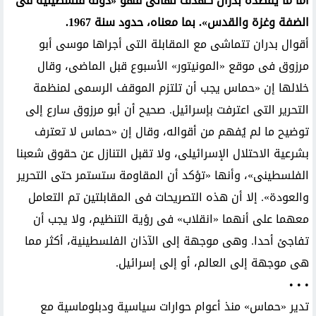
أما ما يقصده بدران كهدف نهائى فهو «دولة فلسطينية فى
الضفة وغزة والقدس». بما معناه، حدود سنة 1967.
أقوال بدران تتماشى مع المقابلة التى أجراها موسى أبو
مرزوق فى موقع «المونيتور» الأسبوع قبل الماضى، وقال
خلالها إن «حماس يجب أن تلتزم الموقف الرسمى لمنظمة
التحرير التى اعترفت بإسرائيل. صحيح أن أبو مرزوق سارع إلى
توضيح ما لم يُفهم من أقواله، وقال إن «حماس لا تعترف
بشرعية الاحتلال الإسرائيلى، ولا تقبل التنازل عن حقوق شعبنا
الفلسطينى»، وأنها «تؤكد أن المقاومة ستستمر حتى التحرير
والعودة». إلا أن هذه التصريحات فى المقابلتين تم التعامل
معهما على أنهما «انقلاب» فى رؤية التنظيم، ولا يجب أن
تفاجئ أحدا. وهى موجهة إلى الآذان الفلسطينية، أكثر مما
هى موجهة إلى العالم، أو إلى إسرائيل.
• • •
تدير «حماس» منذ أعوام حوارات سياسية ودبلوماسية مع