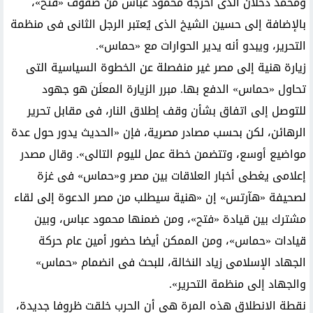
ومحمد دحلان الذى أخرجه محمود عباس من صفوف «فتح»،
بالإضافة إلى حسين الشيخ الذى يُعتبر الرجل الثانى فى منظمة
التحرير، ويبدو أنه يدير الحوارات مع «حماس».
زيارة هنية إلى مصر غير منفصلة عن الخطوة السياسية التى
تحاول «حماس» الدفع بها. مبرر الزيارة المعلَن هو جهود
للتوصل إلى اتفاق بشأن وقف إطلاق النار، فى مقابل تحرير
الرهائن، لكن بحسب مصادر مصرية، فإن «الحديث يدور حول عدة
مواضيع أوسع، وتتضمن خطة عمل لليوم التالى». وقال مصدر
إعلامى يغطى أخبار العلاقات بين مصر و«حماس» فى غزة
لصحيفة «هآرتس» إن «هنية سيطلب من مصر الدعوة إلى لقاء
مشترك بين قيادة «فتح»، ومن ضمنها محمود عباس، وبين
قيادات «حماس»، ومن الممكن أيضا حضور أمين عام حركة
الجهاد الإسلامى زياد النخالة، للبحث فى انضمام «حماس»
والجهاد إلى منظمة التحرير».
نقطة الانطلاق هذه المرة هى أن الحرب خلقت ظروفا جديدة،