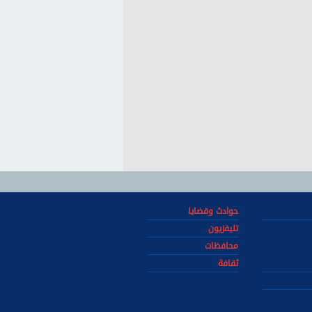
حوادث وقضايا
تليفزيون
محافظات
ثقافة