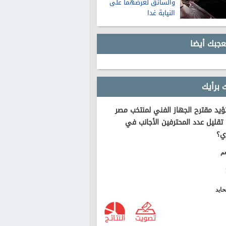
والسائق لعرضهما على
النيابة غدا
عجبك أيضا
 برأيك
يد مقترح الجهاز الفني لمنتخب مصر
تقليل عدد المحترفين الأجانب في
ي؟
م
ايد
تصويت
النتـائـج