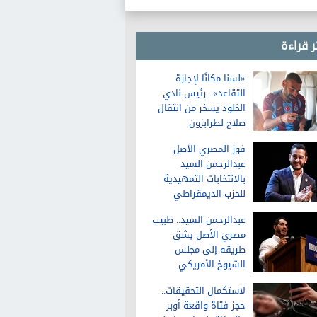
ر قراءة
«لسنا مكانًا لإجازة
التقاعد».. رئيس نادي
الخلود يسخر من انتقال
صلاح لطرابزون
فوز المصري الأصل
عبدالرحمن السيد
بالانتخابات التمهيدية
للحزب الديمقراطي
لمجلس الشيوخ في
عبدالرحمن السيد.. طبيب
ميشيجان
مصري الأصل يشق
طريقه إلى مجلس
الشيوخ الأمريكي
لاستكمال التحقيقات..
حجز فتاة واقعة أوبر