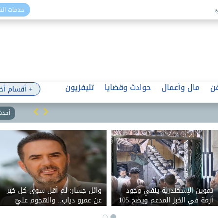
خدمات ال
ن
مال وأعمال
حوادث وقضايا
تليفزيون
+ أقسام أخ
أحدث 
تموين الإسكندرية ينفي وجود
وائل جسار: لم أقل سوى كل خير
أزمة في الخبز المدعم ويضخ 105
عن عمرو دياب.. والهجوم عليّ
آلاف رغيف إضافي
بسبب اجتزاء تصريحاتي