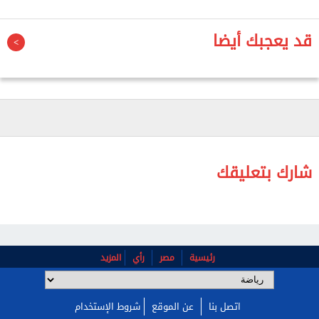
وكان تير شتيجن قد قضى النصف الثاني من الموسم
قد يعجبك أيضا
الماضي معارًا إلى جيرونا، قبل عودته إلى صفوف النادي
الكتالوني مع نهاية فترة الإعارة.
ويرتبط الحارس الألماني بعقد مع برشلونة يمتد حتى
صيف عام 2028، ما يمنح إدارة النادي أفضلية في حسم
مستقبله خلال سوق الانتقالات الحالية.
شارك بتعليقك
رئيسية
مصر
رأي
المزيد
اتصل بنا
عن الموقع
شروط الإستخدام