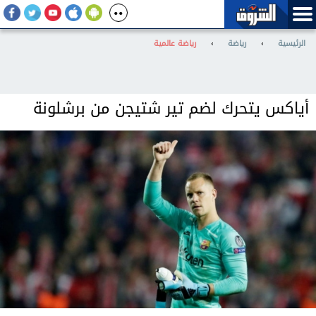
الرئيسية
›
رياضة
›
رياضة عالمية
أياكس يتحرك لضم تير شتيجن من برشلونة