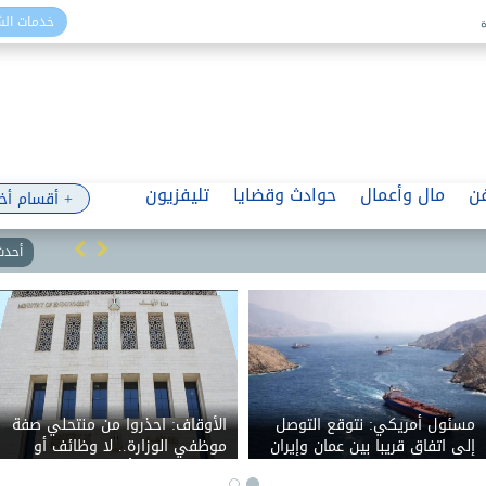
خدمات ال
ن
مال وأعمال
حوادث وقضايا
تليفزيون
+ أقسام أخ
أحدث 
مسئول أمريكي: نتوقع التوصل
الأوقاف: احذروا من منتحلي صفة
إلى اتفاق قريبا بين عمان وإيران
موظفي الوزارة.. لا وظائف أو
حول مضيق هرمز
تعيينات مقابل أموال