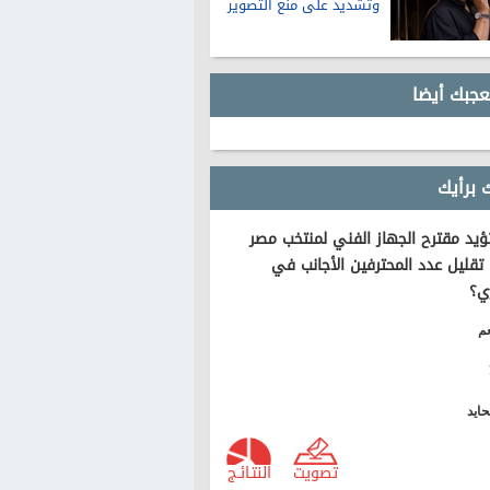
وتشديد على منع التصوير
عجبك أيضا
 برأيك
يد مقترح الجهاز الفني لمنتخب مصر
تقليل عدد المحترفين الأجانب في
ي؟
م
ايد
تصويت
النتـائـج