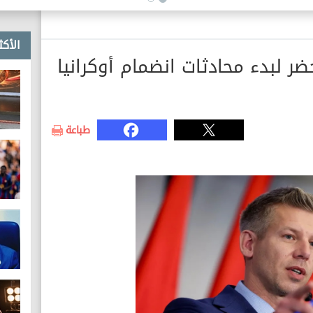
الأكث
ر لبدء محادثات انضمام أوكرانيا
طباعة