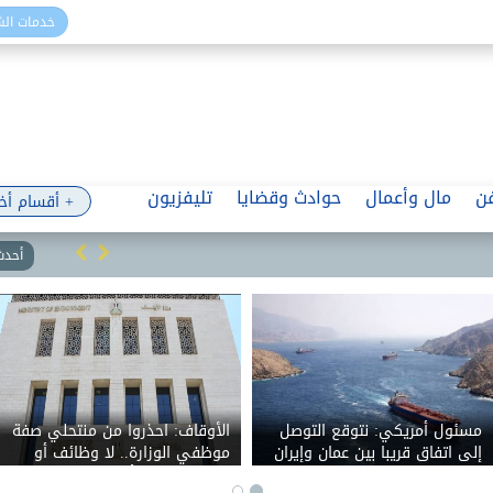
خدمات ال
ن
مال وأعمال
حوادث وقضايا
تليفزيون
+ أقسام أخ
أحدث 
مسئول أمريكي: نتوقع التوصل
الأوقاف: احذروا من منتحلي صفة
إلى اتفاق قريبا بين عمان وإيران
موظفي الوزارة.. لا وظائف أو
حول مضيق هرمز
تعيينات مقابل أموال