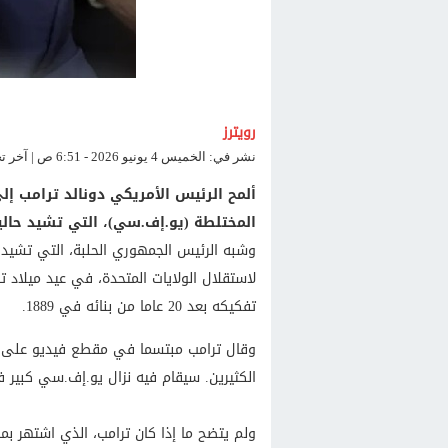
رويترز
نشر في: الخميس 4 يونيو 2026 - 6:51 ص | آخر تحديث: الخميس 4 يونيو 2026 - 6:51 ص
ألمح الرئيس الأمريكي دونالد ترامب إلى
المختلطة (يو.إف.سي)، التي تشيد حاليا
لاستقلال الولايات المتحدة، في ​عيد ميلاد ت
تفكيكه بعد 20 عاما ​من بنائه في 1889.
وقال ترامب مبتسما في مقطع ​فيديو على تي
الكثيرين. سيقام فيه نزال يو.إف.سي كبير في ​14 يونيو... ربما لن نهدمه أ
ولم يتضح ما ​إذا كان ترامب، الذي اشتهر بمخ