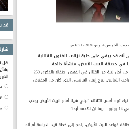
قد ي
شارك
 أنه قد يبقي على حلبة نزالات ​الفنون القتالية
هل تؤ
 في ‌حديقة البيت الأبيض، منشأة دائمة.
بشأن 
وشبه الرئيس الجمهوري الحلبة، التي تشيد من أجل ليلة من القتال في القفص احتفالا ​بالذكرى 250
الدور
رامب الثمانين، ببرج إيفل الفرنسي الذي ⁠كان من المفترض
نع
لا
ك توك أمس الثلاثاء "نبني شيئا أمام البيت الأبيض يجذب
بدا".
مح
الفة قواعد البيت الأبيض، يلمح ‌إلى ⁠خطة قيد الدراسة أم أنه