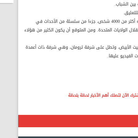
بين الشباب.
لتعليق.
وسيكون النزال، ​الذي من ​المتوقع أن ⁠يحضره أكثر من 4000 شخص، جزءا من سلسلة من الأحداث في
العاصمة بمناسبة الذكرى 250 لاستقلال الولايات ​المتحدة. ⁠ومن المتوقع أن يكون الكثير من هؤلاء
لبيت الأبيض، ​وتطل على شرفة ترومان، ​وهي شرفة ذات أعمدة
الفيديو ​عليها.