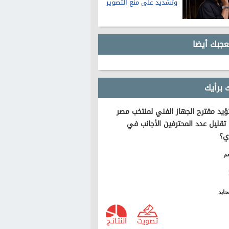
وتشديد على منع التصوير
عجبك أيضا
 برأيك
يد مقترح الجهاز الفني لمنتخب مصر
تقليل عدد المحترفين الأجانب في
ي؟
م
ايد
تصويت
النتـائـج