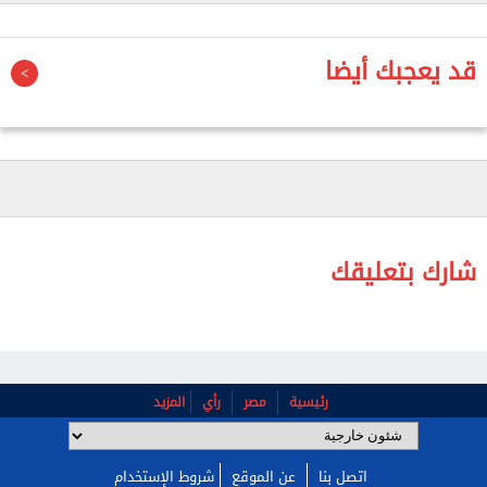
وقال ترامب، في منشور نشره على منصته تروث سوشال،
قد يعجبك أيضا
إنه سيرسل الطائرة الجديدة إلى قاعدة ميلدنهال لمنح
الجنود الأمريكيين "فرصة للقيام بجولة في الطائرة".
وفي مؤتمر صحفي في ختام قمة الناتو، قال ترامب، إن
الطائرة الجديدة "ستذهب إلى قاعدتين ومحطتين، حتى
يتمكن الجنود من رؤيتها لأنها رائعة حقا".
شارك بتعليقك
رئيسية
مصر
رأي
المزيد
اتصل بنا
عن الموقع
شروط الإستخدام