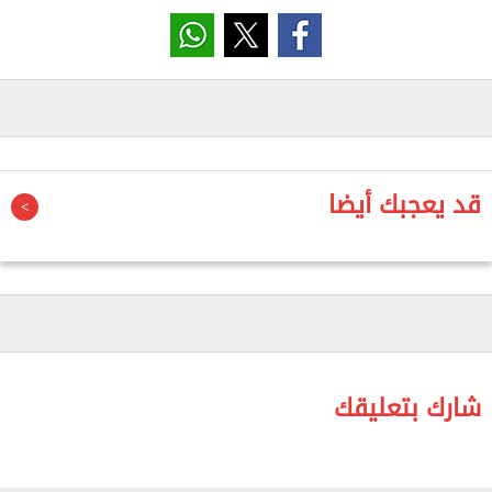
يورو.
حضر الاجتماع الدكتور هشام الهلباوي مساعد الوزيرة
للمشروعات القومية، وياسر عبدالله رئيس جهاز تنظيم
إدارة المخلفات، والدكتور عبده محمدين مدير وحدة تنفيذ
المشروع وممثلي الوحدة.
قد يعجبك أيضا
وخلال الاجتماع استعرضت وزيرة التنمية المحلية والبيئة
ما تم تنفيذه فيما يخص المشروعات المستهدفة
بالمشروع لتطوير منظومة الإدارة المتكاملة للمخلفات
الصلبة بالمحافظات المعنية، حيث يستهدف المشروع
إنشاء 5 مصانع لتدوير المخلفات وكذا محطتين نقل وسيط
وتأهيل وإغلاق المقلب العمومي بقلابشو بمحافظة
شارك بتعليقك
الدقهلية، إلى جانب تطوير الجراجات والحملات
الميكانيكية بالمحافظات الثلاثة ودعم منظومة جمع ونقل
المخلفات بـ47 معدة متنوعة ما بين لودر وسيارات جمع