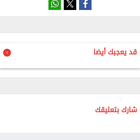
جاء ذلك في كلمته خلال الجلسة العامة لمجلس الشيوخ
اليوم، برئاسة المستشار عصام الدين فريد، بشأن مناقشة
تقرير لجنة الشئون الاقتصادية والمالية والاستثمار عن
خطة التنمية الاقتصادية والاجتماعية للعام المالي 2026/
2027. حيث أوضح أن المواطن يجب أن يكون المستفيد
قد يعجبك أيضا
الأول من ثمار التنمية، باعتباره الهدف الحقيقي لأي
عملية إصلاح اقتصادي أو تنموي.
وشدد “رشاد” على أهمية تعزيز دور القطاع الخاص في
الاقتصاد الوطني، وتشجيعه على ضخ المزيد من
الاستثمارات وتوفير فرص العمل، مع استمرار الدولة في
أداء دورها المحوري في القطاعات الحيوية، وعلى رأسها
شارك بتعليقك
الصحة والتعليم والحماية الاجتماعية.
ودعا عضو مجلس الشيوخ إلى الإسراع في تنفيذ برنامج
الطروحات الحكومية، باعتباره أحد الأدوات المهمة لجذب