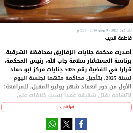
نشر في: الثلاثاء 9 يونيو 2026 - 2:29 م
فاطمة الديب
أصدرت محكمة جنايات الزقازيق بمحافظة الشرقية،
برئاسة المستشار سلامة جاب الله، رئيس المحكمة،
قرارا في القضية رقم 5035 جنايات مركز أبو حماد
لسنة 2025، بتأجيل محاكمة متهما لجلسة اليوم
الأول من دور انعقاد شهر يوليو المقبل، للمرافعة؛
لاتهامه بقتل شقيقه عمدا بسبب خلافات على
الميراث.
اقرأ المزيد
كانت المحكمة قد قررت في جلستها السابقة إيداع
المتهم مستشفى الأمراض النفسية لمدة 45 يوما تحت