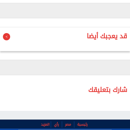
الملاحظة، لبيان مدى سلامة قواه العقلية والنفسية
وقت ارتكاب الواقعة، في إطار استكمال إجراءات
المحاكمة.
كانت النيابة العامة أحالت المتهم "رفعت م إ ر"، 57 عاما،
قد يعجبك أيضا
مهندس، إلى المحاكمة الجنائية بمحكمة جنايات الزقازيق،
لاتهامه بقتل شقيقه "محمود م إ ر"، 39 عاما، مدرس، إثر
خلافات ميراث بينهما بقرية كفر العزازي بمركز أبو حماد.
وتبين من أمر الإحالة أن المتهم عقد العزم وبيت النية
على قتل شقيقه، حيث تربص به أمام مزرعة دواجن
مملوكة للمجني عليه بناحية قرية السعدية، في وقت
شارك بتعليقك
السحور خلال شهر رمضان الماضي، وأحدث ضوضاء
لاستدراجه خارج المزرعة، وما إن خرج حتى أطلق صوبه
عيارا ناريا من بندقية خرطوش استقر برأسه، ما أدى إلى
وفاته في الحال.
رئيسية
مصر
رأي
المزيد