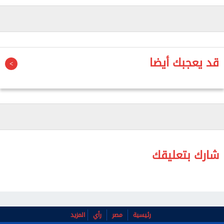
الإياب، فالأخطاء واردة في كرة القدم، لكن الهجوم
الشديد على حسام عبد المجيد غير مبرر".
وتابع: "حكم المباراة كان عادلًا بين الفريقين، وحكم
قد يعجبك أيضا
الفيديو هو من استدعى الحكم لوجود ركلة جزاء على
حسام عبد المجيد".
شارك بتعليقك
رئيسية
مصر
رأي
المزيد