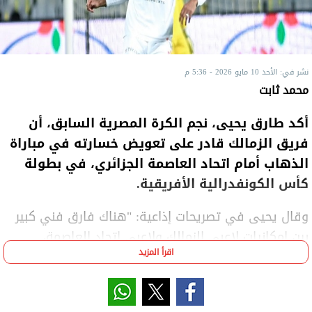
نشر في: الأحد 10 مايو 2026 - 5:36 م
محمد ثابت
أكد طارق يحيى، نجم الكرة المصرية السابق، أن
فريق الزمالك قادر على تعويض خسارته في مباراة
الذهاب أمام اتحاد العاصمة الجزائري، في بطولة
كأس الكونفدرالية الأفريقية.
وقال يحيى في تصريحات إذاعية: "هناك فارق فني كبير
بين إمكانيات لاعبي الزمالك ولاعبي اتحاد العاصمة،
اقرأ المزيد
وإمكانيات لاعبي الزمالك أعلى بكثير".
وأضاف: "فريق اتحاد العاصمة في المتناول، والزمالك
خسر في مباراة الذهاب، لكنه قادر على التعويض في