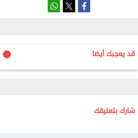
ومهرجان الجونة السينمائي، بهدف تعزيز حضور السينما
المصرية والعربية على الساحة الدولية، وخلق مساحات
للتواصل والتعاون والإنتاج المشترك.
وشهد الافتتاح حضور فريق مهرجان القاهرة السينمائي،
ومن بينهم الفنان حسين فهمي، رئيس مهرجان القاهرة
قد يعجبك أيضا
السينمائي الدولي، ومحمد طارق المدير الفني للمهرجان،
ومحمد سيد عبد الرحيم مدير أيام القاهرة لصناعة
السينما، ومحمد نبيل مدير «آفاق السينما العربية»، ومروة
أبو عيش وياسمينا الكمالي مديرتا البرامج، وكارلوتا لويز
مساعد المدير الفني، وعائشة عبد الوهاب مديرة
التسويق بالمهرجان.
شارك بتعليقك
كما حضر من فريق مهرجان الجونة السينمائي المهندس
سميح ساويرس، مؤسس الجونة ورئيس مجلس إدارة
مهرجان الجونة السينمائي، وعمرو منسي، المؤسس