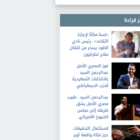
الالتحاق
ر قراءة
«لسنا مكانًا لإجازة
التقاعد».. رئيس نادي
الخلود يسخر من انتقال
صلاح لطرابزون
فوز المصري الأصل
عبدالرحمن السيد
بالانتخابات التمهيدية
للحزب الديمقراطي
لمجلس الشيوخ في
عبدالرحمن السيد.. طبيب
ميشيجان
مصري الأصل يشق
طريقه إلى مجلس
الشيوخ الأمريكي
لاستكمال التحقيقات..
حجز فتاة واقعة أوبر