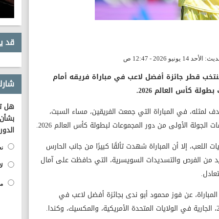
قد ي
خب قطر جائزة أفضل لاعب في مباراة فريقه أمام
شارك
لة كأس العالم 2026.
هل تؤ
 لمثله، في المباراة التي جمعت الفريقين، مساء السبت،
بشأن 
جولة الأولى من دور المجموعات لبطولة كأس العالم 2026.
الدور
لعب، إلا أن المباراة شهدت تألقًا كبيرًا من جانب الحارس
نع
د من الفرص والتسديدات السويسرية، التي حافظت على آمال
لا
عادل.
مح
 المباراة، عن فوز محمود أبو ندى بجائزة أفضل لاعب في