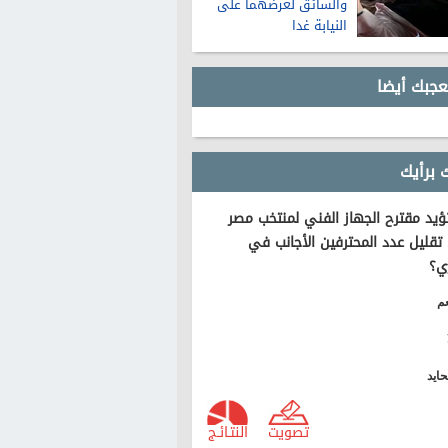
والسائق لعرضهما على
النيابة غدا
عجبك أيضا
 برأيك
يد مقترح الجهاز الفني لمنتخب مصر
تقليل عدد المحترفين الأجانب في
ي؟
م
ايد
تصويت
النتـائـج