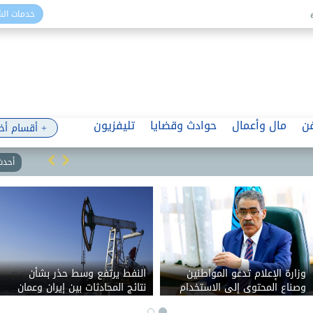
خدمات ال
ن
مال وأعمال
حوادث وقضايا
تليفزيون
+ أقسام أخ
أحدث 
وزارة الإعلام تدعو المواطنين
النفط يرتفع وسط حذر بشأن
وصناع المحتوى إلى الاستخدام
نتائج المحادثات بين إيران وعمان
المسئول للسوشيال ميديا