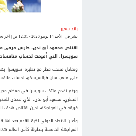
رائد سمير
نشر في: الأحد 14 يونيو 2026 - 12:31 ص | آخر تحديث: الأحد 14 يونيو 2026 - 12:47 ص
اقتنص محمود أبو ندى، حارس مرمى منت
سويسرا، التي أُقيمت لحساب منافسات بطو
وتعادل منتخب قطر مع نظيره، سويسرا، بهدف
على ملعب سان فرانسيسكو، لحساب منافسات ال
ورغم تقدم منتخب سويسرا في معظم مجريات ال
القطري، محمود أبو ندى، الذي تصدى للعدي
فريقه في المواجهة، لحين اقتناص هدف الت
وأعلن الاتحاد الدولي لكرة القدم بعد نهاية
المواجهة الخامسة ببطولة كأس العالم 2026، الجارية في الولايات المتحدة الأمريكية، والمكسيك، وكندا.