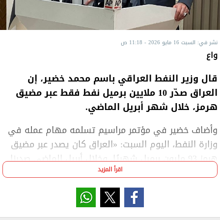
نشر في: السبت 16 مايو 2026 - 11:18 ص
واع
قال وزير النفط العراقي باسم محمد خضير، إن
العراق صدّر 10 ملايين برميل نفط فقط عبر مضيق
هرمز، خلال شهر أبريل الماضي.
وأضاف خضير في مؤتمر مراسيم تسلمه مهام عمله في
وزارة النفط، اليوم السبت: «العراق كان يصدر عبر مضيق
هرمز 93 مليون برميل شهريًا، وخلال أبريل الماضي صدرنا
اقرأ المزيد
فقط 10 ملايين برميل بسبب الحرب».
وأوضح أن العراق يعتزم التعاون مع منظمة ‌«أوبك» ⁠لتعزيز
إنتاج البلاد وقدرتها على التصدير، مضيفًا أن بغداد تهدف