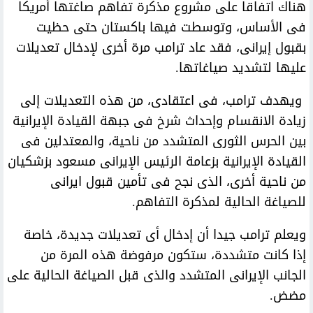
هناك اتفاقا على مشروع مذكرة تفاهم صاغتها أمريكا
فى الأساس، وتوسطت فيها باكستان حتى حظيت
بقبول إيرانى، فقد عاد ترامب مرة أخرى لإدخال تعديلات
عليها لتشديد صياغاتها.
ويهدف ترامب، فى اعتقادى، من هذه التعديلات إلى
زيادة الانقسام وإحداث شرخ فى جبهة القيادة الإيرانية
بين الحرس الثورى المتشدد من ناحية، والمعتدلين فى
القيادة الإيرانية بزعامة الرئيس الإيرانى مسعود بزشكيان
من ناحية أخرى، الذى نجح فى تأمين قبول ايرانى
للصياغة الحالية لمذكرة التفاهم.
ويعلم ترامب جيدا أن إدخال أى تعديلات جديدة، خاصة
إذا كانت متشددة، ستكون مرفوضة هذه المرة من
الجانب الإيرانى المتشدد والذى قبل الصياغة الحالية على
مضض.