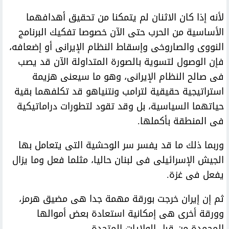
لأنه إذا كان الاثنان لم يتمكنا من تحقيق أهدافهما
الأساسية من الحرب حتى الآن خصوصا تفكيك البرنامج
النووى والصاروخى وإسقاط النظام الإيرانى أو إضعافه،
فإن الوصول لتسوية بالصورة المتداولة الآن قد يصب
فى صالح النظام الإيرانى، وهو ما سيعنى هزيمة
استراتيجية حقيقية لترامب ونتنياهو قد تكلفهما بقية
حياتهما السياسية، بل وقد تقود لتطورات دراماتيكية
فى المنطقة بأكملها.
وربما ذلك ما قد يفسر سر الوحشية التى يتعامل بها
الجيش الإسرائيلى فى لبنان حاليا، مثلما فعل وما يزال
يفعل فى غزة.
ثم إن إيران خرجت بورقة مهمة جدا هى مضيق هرمز،
وورقة أخرى هى إمكانية استعادة بعض أموالها
المجمدة من قبل الولايات المتحدة.