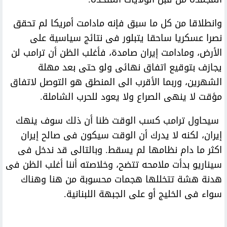
وانطلاقا من كل ما سبق فإنه مادامت أمريكا لم تحقق
نصرا عسكريا ساحقا يتبلور فى نتائج سياسية على
الأرض، ومادامت إيران صامدة، فأغلب الظن أن ترامب لن
يجازف بتوقيع اتفاق نهائى ولو حتى بعد مهلة
الشهرين، وربما الأقرب الى المنطق هو التوصل لاتفاق
مؤقت لا ينهى الصراع ولا يعود للحرب الشاملة.
سيحاول ترامب كسب الوقت ظنا أن ذلك سوف ينهك
إيران، لكنه لا يدرك أن الوقت سيكون فى صالح إيران
اكثر ما دام نظامها لم يسقط. وبالتالى قد ندخل فى
سيناريو بدأت ملامحه تتضح، وخلاصته أننا أغلب الظن فى
هدنة هشة تتخللها هجمات محسوبة من هنا وهناك
سواء فى الخليج أو على الجبهة اللبنانية.