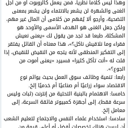
وهذا ليس كلاما نظريا، فمن يعمل كالروبوت أو من أجل
الغنى والشهرة لن يشعر بالانتماء ولن يشعر بمعنى
التضحية، وأرجو ألا يُفهم من كلامى أن المال غير مهم،
ولكن جعل الغنى هو الهدف الأسمى والأوحد هو
المشكلة، طبعا قد تجد من يقول لك «يعنى نعيش
فقراء وما نلاقيش ناكل؟»، هذا معناه أن القائل يفتقر
إلى التفكير المنطقى لأنه يتجه من النقيض للنقيض، إذا
قلت له «أنت تأكل كثيرا» فسيرد «يعنى أموت من
الجوع؟».
رابعا: تنمية وظائف سوق العمل بحيث يوائم نوع
الاقتصاد سواء زراعيًا أم صناعيًا أم خدميًا إلخ.
خامسا: الاهتمام بالبنية التحتية من إنترنت (ثبات وليس
سرعة فقط)، إلى أجهزة كمبيوتر فائقة السرعة، إلى
معامل إلخ.
سادسا: استخدام علماء النفس والاجتماع لتعليم الشعب
أن ليست هناك تخصصات أفضل أو أعلى قيمة من