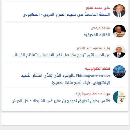
علي محمد فخرو
اللحظة الحاسمة فى تقييم الصراع العربى - الصهيونى
سامح مرقص
الكتابة المعرفية
وليد محمود عبد الناصر
عن الحرب التى تراوح مكانها.. تغيّر الأولويات وتعاظم الخسائر
قضايا تكنولوجية
Phishing-as-a-Service ..الوقود الذى يُغذّى انتشار التّصيد
الإلكترونى.. كيف أصبح متاحًا للجميع؟
من الصحافة الإسرائيلية
كاتس يحاول تطبيق نموذج بن غفير فى الشرطة داخل الجيش