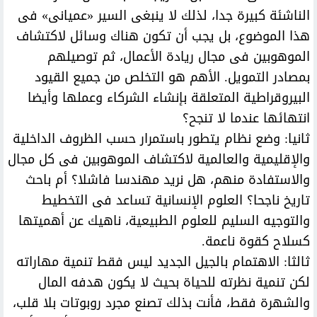
الناشئة كبيرة جدا، لذلك لا ينبغى السير «عميانى» فى
هذا الموضوع، بل يجب أن تكون هناك وسائل لاكتشاف
الموهوبين فى مجال ريادة الأعمال، ثم توصيلهم
بمصادر التمويل. الأهم هو التخلص من جميع القيود
البيروقراطية المتعلقة بإنشاء الشركاء وعملها وأيضا
انتهائها عندما لا تنجح؟
ثانيا: وضع نظام يتطور باستمرار حسب الظروف الداخلية
والإقليمية والعالمية لاكتشاف الموهوبين فى كل مجال
والاستفادة منهم، هل نريد مهندسا فاشلا؟ أم باحث
تاريخ ناجحا؟ العلوم الإنسانية تساعد فى التخطيط
والتوجيه السليم للعلوم الطبيعية، ناهيك عن أهميتها
كسلاح كقوة ناعمة.
ثالثا: الاهتمام بالجيل الجديد ليس فقط تنمية مهاراته
لكن تنمية نظرته للحياة بحيث لا يكون هدفه المال
والشهرة فقط، فأنت بذلك تصنع مجرد روبوتات بلا قلب،