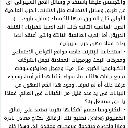
والتجسس عليها باستخدام وسائل الأمن السيبرانى، أى
عن طريق وسائل الاتصالات مثل الانترنت. الحرب العالمية
الأولى كان التفوق فيها للكيمياء (قنابل، بارود، ...)،
الحرب العالمية الثانية كانت اليد العليا للفيزياء (القنبلة
الذرية)، أما الحرب العالمية الثالثة والتى أعتقد أنها
بدأت فعلا فهى حرب سيبرانية.
• استخدامنا للإنترنت خاصة مواقع التواصل الاجتماعى
ومحركات البحث وبرمجيات المحادثة تجعل الشركات
التكنولوجيا الكبرى مثل ميتا وجوجل ومايكروسوفت
تجمع بيانات هائلة عنا، سواء شئنا هذا أم أبينا، وسواء
عرفنا ذلك أم لم نعرف. وجود هذا الكم المهول من
البيانات فى يد عدد قليل من الكيانات فى العالم، فماذا
يا ترى ستفعل به؟
• التكنولوجيا بجميع أشكالها تقريبا تعتمد على رقائق
الكمبيوتر (chips)، تصنيع تلك الرقائق يحتاج معادن نادرة
وغازا وأجهزة متقدمة وبرمجيات معقدة إلخ، وهذا كله