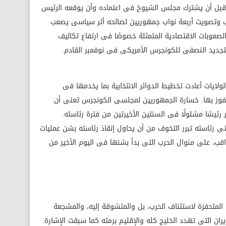
ى قبل أن يشترك مجلس الشيوخ فى اعتماده وأن يوقعه الرئيس
 وتصويت أربعة نواب جمهوريين لصالحه أثر سياسى يصعب
صعوبات الاقتصادية المتمثلة خصوصًا فى ارتفاع تكاليف
لتجديد النصفى للكونجرس الأمريكى فى نوفمبر القادم.
لايات أعادت تخطيط الدوائر الانتخابية بما يخدمها فى
الفوز بها. خسارة الجمهوريين لمجلسى الكونجرس تعنى أن
رئيسًا مشلولًا فى السنتين الأخيرتين من فترة رئاسته.
رئاسته تبرر التخوف من أن يحاول إنقاذ رئاسته بشن عمليات
ب، على منوال الحرب التى بدأ بشنها فى اليوم الأخير من
متحفزة لاستئناف الحرب، بل والمتشوقة إليه، والمشجعة
يران التى تهدد الخليج كله والإقليم برمته كما سبقت الإشارة.