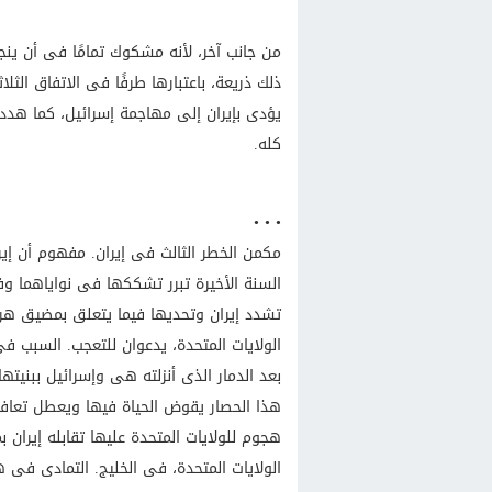
من جانب آخر، لأنه مشكوك تمامًا فى أن ينج
ذلك ذريعة، باعتبارها طرفًا فى الاتفاق الثل
يؤدى بإيران إلى مهاجمة إسرائيل، كما هددت
كله.
• • •
مكمن الخطر الثالث فى إيران. مفهوم أن إير
السنة الأخيرة تبرر تشككها فى نواياهما و
تشدد إيران وتحديها فيما يتعلق بمضيق هرمز
الولايات المتحدة، يدعوان للتعجب. السبب فى
بعد الدمار الذى أنزلته هى وإسرائيل ببنيته
هذا الحصار يقوض الحياة فيها ويعطل تعافيه
هجوم للولايات المتحدة عليها تقابله إيران 
الولايات المتحدة، فى الخليج. التمادى فى 