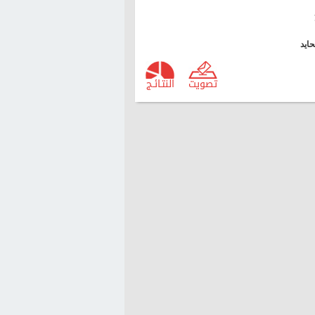
ايد
تصويت
النتـائـج