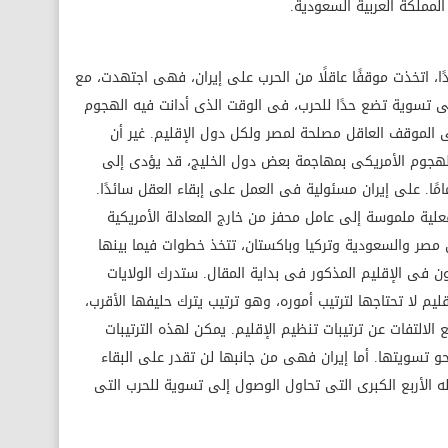
لمملكة العربية السعودية.
دًا، اتخذت موقفًا عاقلًا من الحرب على إيران، فهى اجتهدت، مع
ى تسوية تضع حدًا للحرب، فى الوقت الذى أدانت فيه الهجوم
الموقف العاقل مصلحة لمصر ولكل دول الإقليم. غير أن
 الهجوم الأمريكى بمهاجمة بعض دول الخليج، قد يؤدى إلى
مًا. على إيران مسئولية فى العمل على إبقاء العقل سائدًا.
فعلية ملموسة إلى عامل محفز من خارج المعادلة الأمريكية
ى مصر والسعودية وتركيا وباكستان، تتخذ خطوات فيما بينها
 فى الإقليم المذكور فى بداية المقال. ستدرك الولايات
ليم لا تحتاجها لترتيب أموره، وهو ترتيب يترك حليفها الأقرب،
 الالتفات عن ترتيبات تنظيم الإقليم. يمكن لهذه الترتيبات
نحو تسويتها. أما إيران فهى من جانبها لن تقدر على البقاء
 الأربع الكبرى التى تحاول الوصول إلى تسوية للحرب التى