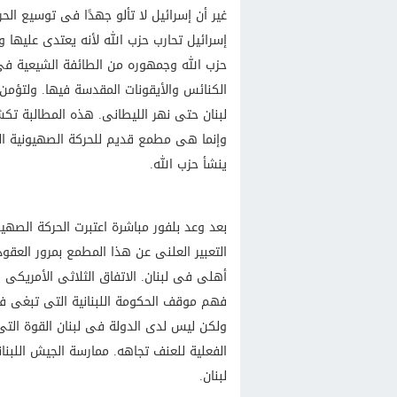
غير أن إسرائيل لا تألو جهدًا فى توسيع ال
إسرائيل تحارب حزب الله لأنه يعتدى عليها
حزب الله وجمهوره من الطائفة الشيعية فى
الكنائس والأيقونات المقدسة فيها. ولتؤمن 
لبنان حتى نهر الليطانى. هذه المطالبة تك
وإنما هى مطمع قديم للحركة الصهيونية الت
ينشأ حزب الله.
بعد وعد بلفور مباشرة اعتبرت الحركة الصهي
التعبير العلنى عن هذا المطمع بمرور العقود.
أهلى فى لبنان. الاتفاق الثلاثى الأمريكى 
فهم موقف الحكومة اللبنانية التى تبغى فر
ولكن ليس لدى الدولة فى لبنان القوة التى
الفعلية للعنف تجاهه. ممارسة الجيش اللبنا
لبنان.