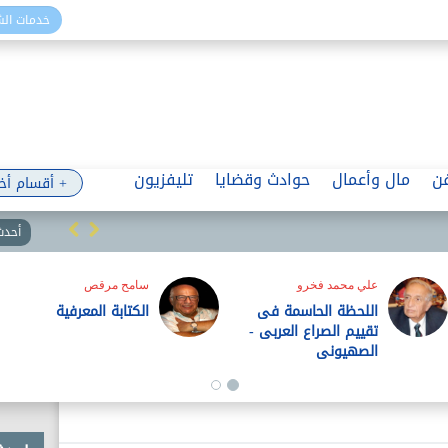
خدمات ال
ن
مال وأعمال
حوادث وقضايا
تليفزيون
+ أقسام أخ
أحدث 
أشرف ا
ثقة ال
المواط