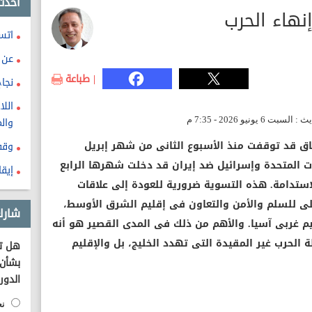
احدث
هاء الحرب
اتس
عن 
| طباعة
نجا
الل
وال
طاق قد توقفت منذ الأسبوع الثانى من شهر إبريل
وقف
ات المتحدة وإسرائيل ضد إيران قد دخلت شهرها الرابع
إيق
لاستدامة. هذه التسوية ضرورية للعودة إلى علاقات
ى للسلم والأمن والتعاون فى إقليم الشرق الأوسط،
شارك
م غربى آسيا. والأهم من ذلك فى المدى القصير هو أنه
 الحرب غير المقيدة التى تهدد الخليج، بل والإقليم
هل تؤ
بشأن 
الدور
نع