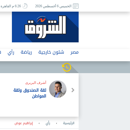
الخميس 6 أغسطس 2026
6:26 م القاهرة
مصر
شئون خارجية
رياضة
رأي
ف
من الصحافة الإسرائيلية
Phis
كاتس يحاول تطبيق
ذّى
نموذج بن غفير فى
الشرطة داخل الجيش
 أصبح
الرئيسية
›
رأي
›
إبراهيم عوض