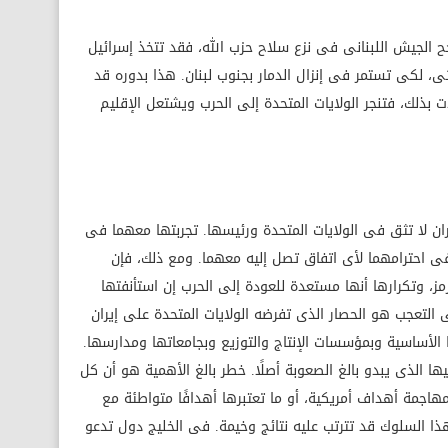
ح الجيش اللبنانى فى نزع سلاح حزب الله، فقد تتخذ إسرائيل
اثى، لكى تستمر فى إنزال الدمار بجنوب لبنان. هذا بدوره قد
 بذلك، فتنجر الولايات المتحدة إلى الحرب ويشتعل الإقليم
ان لا تثق فى الولايات المتحدة ورئيسها. تجربتها معهما فى
فى احترامهما لأى اتفاق تصل إليه معهما. ومع ذلك، فإن
، وتكرارها أنها مستعدة للعودة إلى الحرب إن استأنفتها
 التعجب هو الحصار الذى تفرضه الولايات المتحدة على إيران
ا الأساسية وبمؤسسات الإنتاج والتوزيع وبجامعاتها ومدارسها.
ا الذى يبدو بالغ الصعوبة أصلًا. خطر بالغ الأهمية هو أن كل
بمهاجمة أهداف أمريكية، أو ما تعتبرها أهدافًا متواطئة مع
هذا السلوك قد تترتب عليه نتائج وخيمة. فى الخليج دول تدعو