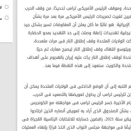
دة، وموقف الرئيس الأمريكى ترامب تحديدًا، من وقف الحرب
لا
رين تغيرت تصريحات الرئيس الأمريكى مرة بعد مرة بشأن
مح
لإيرانية. هو غالبًا ما كان يعلن أن المفاوضات تسير بشكل جيد
لإيجابية تهديدات زاعقة وصلت إلى حد التهديد بمحو الحضارة
تهكت الولايات المتحدة وقف إطلاق النار فى مرات متعددة،
 ويتوسع انتهاك وقف إطلاق النار ليصبح معارك ثم حربًا
تحدة لوقف إطلاق النار ردّت عليه إيران بالهجوم على أهداف
لمتحدة والكويت. سنعود إلى هذه النقطة فيما بعد.
لتنبه إلى أن الوضع الداخلى فى الولايات المتحدة يمكن أن
ن للرئيس ترامب أن يحاول تعويضها بالتصعيد فى الحرب،
يام الأخيرة خسر الرئيس ترامب فى مواجهته مع الكونجرس
بشأن الصندوق الذى أراد به تعويض أنصاره الذين اجتاحوا
الكونجرس وارتكبوا أعمال شغب فيه يوم 6 يناير سنة 2021، رافضين خسارته للانتخابات الرئاسية المُجراة فى
الأمريكى أيضًا فى مواجهة مجلس النواب الذى اتخذ قرارًا بإنهاء العمليات