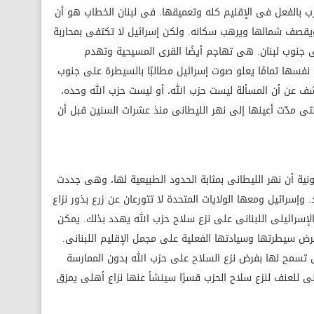
حرب بالفعل فى الإقليم كله وتعميقها. فى لبنان الخطاب هو أن
 ويقصف شمالها ويرهب سكانه. ولكن إسرائيل لا تكتفى بمحاربة
 جنوب لبنان. هى تهاجم أيضًا القرى المسيحية وتهدم
نفسها تمامًا يعلو صوت إسرائيل مطالبًا بالسيطرة على جنوب
شف عن أن المسألة ليست حزب الله، أو ليست حزب الله وحده،
ى مدّت أعينها إلى نهر الليطانى منذ عشرات السنين قبل أن
ونية أن نهر الليطانى بمثابة الحدود الطبيعية لها، وهى جددت
 وإسرائيل ومعها الولايات المتحدة لا تتورعان عن زرع بذور نزاع
الإسرائيلى اللبنانى على نزع سلاح حزب الله يهدد بذلك. يمكن
ض سيطرتها وسيادتها الفعلية على مجمل الإقليم اللبنانى.
 تسمح لها بفرض نزع السلاح على حزب الله بدون الممارسة
نى للعنف لنزع سلاح الحزب قسرًا سينشأ عنها نزاع أهلى يمزق