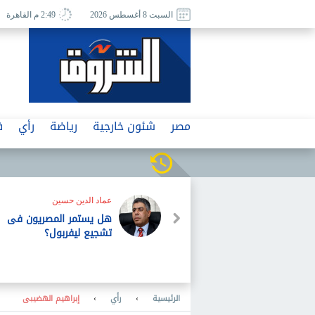
السبت 8 أغسطس 2026
2:49 م القاهرة
مصر
شئون خارجية
رياضة
رأي
ف
ناجح إبراهيم
جنازة لم يسبق لها مثيل
الرئيسية
›
رأي
›
إبراهيم الهضيبى