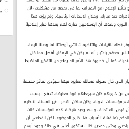
لذلك، لكن مثلا أول دعوة لمليونية ضد مرسي في أغسطس ٢٠١٢ والتي جاءت بدعوة من محمد أبو حامد
لا
 ١٥٠٠ شخص، ولا يحتج بتأثير الإعلام (مع الاعتراف بما في بعضه من مشكلات) لأن
مح
هرات ضد مبارك، وخلال الانتخابات الرئاسية، ولم يؤت هذا
 الثورة وبعدها أن الإسلاميين صارت لهم بعدها منابر إعلامية
ر غطاء للقيادات والتنظيمات التي أوصلتنا لما وصلنا اليه لا
ناس معهم باعتبار أنه لم يكن في الإمكان أفضل مما كان
لة، كما أن خطورة هذا الأمر انه يمنع من التفكير المنضبط
ر، التي كان سلوك مسالك مغايرة فيها سيؤدي لنتائج مختلفة
رئيس من خارجهم كان سيجعلهم قوة معارضة، تدفع - بسبب
لاح مؤسسات الدولة، وكان ساكن القصر - غير المستند لتنظيم
 أن فرص بناء تحالف واسع يعيد هيكلة هذه المؤسسات كانت
لحكم (مناقشة الأسباب هنا خارج الموضوع، لكن القطعي أن
البرادعي وحتى حمدين كانت ستكون أعلى في حالة وجود أيهم