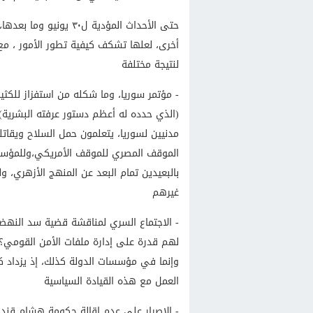
حتى الأحداث المؤدية ل
أخرى، لعلها تشكف كيفية تطور الأمور ، مع 
لنتيجة مختلفة
- مؤتمر سوريا، وما شكله من استفزاز للكثي
(الذي حدده له أعظم دستور عرفته البشرية) م
مدنيين لسوريا، يتعلمون حمل السلاح ويقات
الموقف المصري للموقف الأمريكي،وللمؤسس
بالبعيدين تمام البعد عن المنهج الأزهري، و
غيرهم
- الاجتماع السري لمناقشة قضية سد النهضة
لهم قدرة على إدارة ملفات الأمن القومي؟ 
وإنما في مؤسسات الدولة كذلك، إذ يزداد كف
العمل مع هذه القيادة السياسية
- الإصرار على عدم إقالة حكومة هشام قنديل