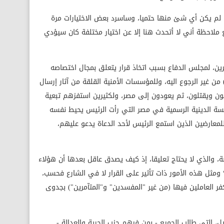
٣٠ يونيو وما بعدها، لم يكن أي شئ منها حتميا، وساسرد بعض الاختيارات مرة
ملاحظة أني لا أتحدث هنا إلا عن اختيار مختلفة كان سيؤدي
رين، لمجلس الدفاع بسبب اتخاذ قرار يتعلق بمجال اختصاصه
ن غير الرجوع اليه، وللمؤسسات الأمنية القلقة من آثار إرسال
لون ويقتلون، ثم يعودون إلى مصر، ولكثيرين استفزهم تبعية
ة الدينية الرسمية في مصر التي رأت الرئيس يحيط نفسه
للمعارضين الذين استمع الرئيس لأحد الدعاة يدعو عليهم،
، والذي لا يحتاج تعليقا، إذ كيف يصدق عاقل بعدها أن هؤلاء
ومثل هذه الأمور ذات تأثير على القرار لا في الشارع فحسب،
ر العاملين فيها (من غير "المفسدين" و"المتآمرين") بجدوى
، التي طالب الجميع - بمن فيهم حزب الحرية والعدالة -