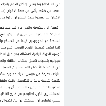
في السلطة) بما يعني إمكان الدفع باتجاه 
أصعب من ضغط يأتي من جهة الاخوان (على ا
الاخوان لما صعدوا سدة الحكم أن يرثوا دولة
- تعيين اول حكومة والذي جاء فيه عدد كبير
التنازلات لمعارضيه السياسيين ليشتركوا ف
السلطة مع الموجودين فيها من العسكر والفل
هذا افقده تدريجيا القوى الثورية، فلم ي
أجهزة الدولة الرامية لإفشاله (من قبل انت
سيواجه بتحديات تتعلق بملفات الطاقة والخ
في استعادة الأوضاع القديمة، وان السبيل ا
تنازلات حقيقة من مرسي تدرك خطورة هذه ال
لقاعدة شعبية عامة لا تنظيمية، وقلت وقتها
القصر، ولكنه اختار غير ذلك، اختار أن يترك
المستشارين الذين اختارهم من خارج التنظيم
يسمع لرايهم، أن المستشارين من الاخوان 