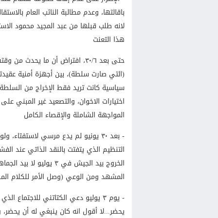
باقالتها، وعدم مطالبة النائب العام بالاست
لانه طلب قبلها من عبد المجيد محمود الاست
هذا التعنت
حتى بعد ٣٠/٦، افتراض أن ما يحدث
(التي صارت سلطة)، بين أجهزة أمنية عقيد
سياسية كانت تريد فقط الإخراج من السلط
اختيارات الاخوان، والتصعيد غير المبني عل
المواجهة الشاملة والإقصاء الكامل
- بعد ٣٠ يونيو لم يدع مرسي لاستفتا
التنظيم الذي يتفتت بالنقد الذاتي عند الف
المشهد ومن الوعي (وصل الأمر للكلام الم
- يوم ٣ يوليو دعي الكتاتني للاجتما
يحضر...لا أقول انه كان ينبغي له أن يحضر، و