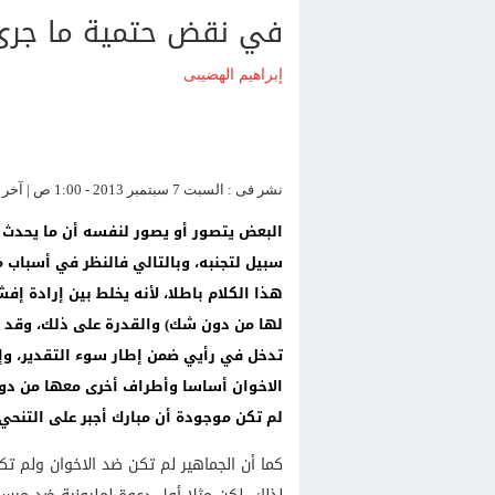
في نقض حتمية ما جرى
إبراهيم الهضيبى
نشر فى : السبت 7 سبتمبر 2013 - 1:00 ص | آخر تحديث : السبت 7 سبتمبر 2013 - 3:58 م
البعض يتصور أو يصور لنفسه أن ما يحدث ال
سبيل لتجنبه، وبالتالي فالنظر في أسباب ما
هذا الكلام باطلا، لأنه يخلط بين إرادة إ
لها من دون شك) والقدرة على ذلك، وقد ك
تدخل في رأيي ضمن إطار سوء التقدير، وإن
الاخوان أساسا وأطراف أخرى معها من دون
لم تكن موجودة أن مبارك أجبر على التنحي،
كما أن الجماهير لم تكن ضد الاخوان ولم