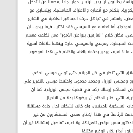
سة يطالبون أن يدير الرئيس حوارا جادا يعصمنا من التدخل
ورية، يتكلم مع أنصاره والأطراف الهامشية، ويتسابق مع
، واستمر في تجاهل حركة الجماهير الغاضبة في الشارع
موذجا)، أما تعامله مع السيسي فقد اختار - فيما يبدو - أن
يمي، فكان كلام "العارفين ببواطن الأمور" ممن تكلمت معهم
تحت السيطرة، ومرسي والسيسي صارت بينهما علاقات أسرية
ف ما لا نعرف ويدير بحكمة بالغة، والكلام في هذا الموضوع
قائق التي تنظر في كل الجرائم حتى تولي مرسي الحكم،
يرو ومجلس الوزراء ومحمد محمود، واحتفظ مرسي بالتقرير على
 المحاكم إرساله (كما في قضية مجلس الوزراء)، كما أن
التي اختار الحكام أن يرضوها بدلا من الانحياز
ات العسكرية للمدنيين، ولو كانت تشكلت لجان جادة مستقلة
تقدمت للرئاسة في هذا الإطار، سعى المستشارون من غير
الدكتور سمير مرقص تفعيلها، ولا اعرف تفاصيل إفشالها غير أن
نور أبدا) لكان الوضع مختلفا