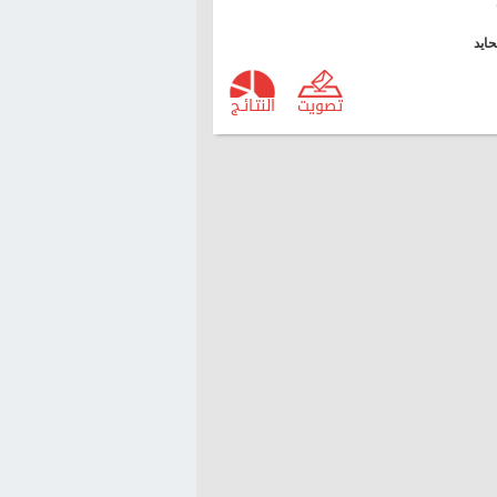
ايد
تصويت
النتـائـج