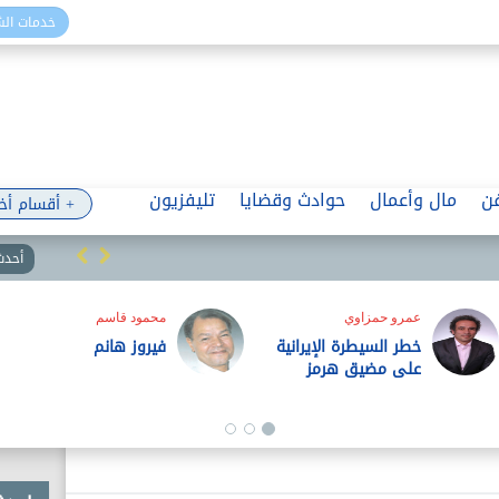
خدمات ال
ن
مال وأعمال
حوادث وقضايا
تليفزيون
+ أقسام أخ
أحدث 
محمد زهران
أسامة غريب
الكمبيوتر فائق السرعة..
الصديق اللعين وسيف
سلاح بالغ الخطورة
الحياء