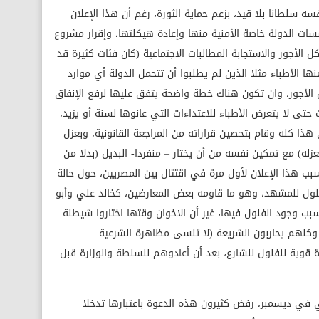
ه سلطانا بلا قيد، بزعم حماية الثورة، رغم أن هذا الإعلان
سات الدولة خاصة الأمنية منها وإعادة هيكلتها، وإقرار مشروع
كل الأجور والاستجابة المطالبات الاجتماعية (كان فئات كثيرة قد
ا الأطباء مثلا الذين لم يطلبوا أن تتحمل الدولة أي موارد
 الأجور، وان تكون هناك خطة واضحة يتفق عليها لرفع الإنفاق
ى لا يتعرض الأطباء للاعتداءات التي عانوها لسنة أو يزيد،
هذا كله وقام بتحصين قراراته من المراجعة القانونية، وبعزل
لعزله) مع تمكين نفسه من أن يختار – منفردا- البديل (بدلا من
بب هذا الإعلان لأول مرة في اقتتال بين المصريين، حول حالة
لول للمشهد، وهو ما قاومه بعض المعارضين، كخالد علي وأبو
سبب وجود الفلول فيها، غير أن الاخوان وقتها اختاروا شيطنة
وكلهم يحاربون الشريعة (لا تنسى مظاهرة الشرعية
 قوية للفلول للشارع، بعد أن أعادوهم للسلطة والوزارة قبل
 في ديسمبر، رفض كثيرون هذه الدعوة باعتبارها تدخلا