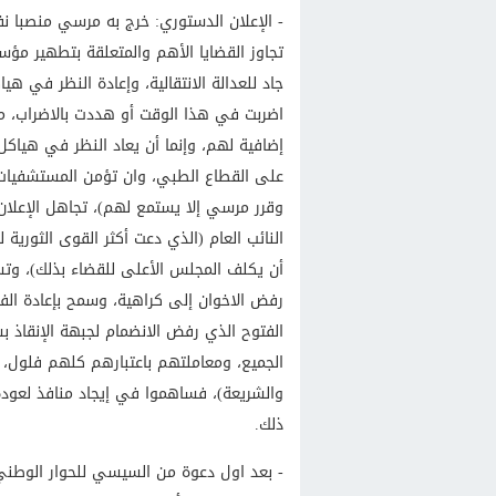
- الإعلان الدستوري: خرج به مرسي منصبا نفس
تجاوز القضايا الأهم والمتعلقة بتطهير مؤس
جاد للعدالة الانتقالية، وإعادة النظر في هيا
اضربت في هذا الوقت أو هددت بالاضراب، منه
إضافية لهم، وإنما أن يعاد النظر في هياكل
على القطاع الطبي، وان تؤمن المستشفيات حت
وقرر مرسي إلا يستمع لهم)، تجاهل الإعلان 
النائب العام (الذي دعت أكثر القوى الثورية 
أن يكلف المجلس الأعلى للقضاء بذلك)، وتس
رفض الاخوان إلى كراهية، وسمح بإعادة الف
الفتوح الذي رفض الانضمام لجبهة الإنقاذ ب
الجميع، ومعاملتهم باعتبارهم كلهم فلول، 
والشريعة)، فساهموا في إيجاد منافذ لعودة
ذلك.
- بعد اول دعوة من السيسي للحوار الوطني