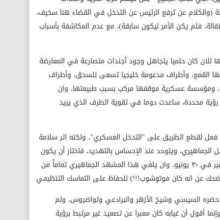
قالة (والكلام عن ترفع الرئيس عن التدخل في القضاء هنا سخيف،
قالة، فلم يكن الأمر ليكون سابقة)، مع عدم المكاشفة بأسباب
 من وقتها للان كان حتميا يتجاهل وجود أجندات متصارعة في المعارضة
تها القمع، وأطراف مدعومة خليجيا تسعى للسحق، وأطراف
ة، ومؤسسة عسكرية موقفها مركب بسبب طبيعتها، وان
ى رؤية محددة، ساعدت دوما في تقوية الطرف الذي يريد
ء، ولو فعل لقطع الطريق على "التدخل العسكري"، ولكنه اثر سلامة
شل الجماهيري، ويتوحد عند الإحساس بالتهديد، فاختار أن يكون
الخروج بيد الجيش في ٣ يوليو لا بيد الجماهير في ٣٠ يونيو، وان يلغي هذا المشهد الجماهيري تماماً من
ضحك عن انه كان فوتوشوب!!!) للحفاظ على التماسك التنظيمي
ع الذي حضره السيسي وشيخ الأزهر والبرادعي وتواضروس، ولم
إنما أقول أن غيابه كان معبرا عن تصعيد غير مرتبط برؤية