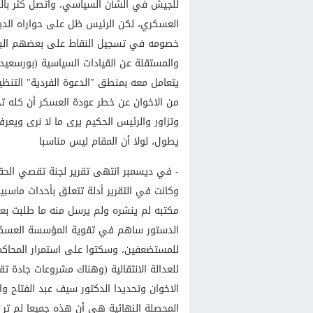
للجيش في الشأن السياسي، واتصل كثر بالرئا
العسكري، لكن الرئيس ظل على حواراه الديك
خصومه في تسجيل النقاط على بعضهم البعض
والمستقلة عن القيادات السياسية (بورسعيد ن
يتعامل معه بمنطق "الدعوة الفردية" التنظ
من الاخوان عن خطر عودة العسكر أن كله 
وتزاور والرئيس الحكيم يرى ما لا نرى ويعر
يطول، لولا أن المقام ليس مناسبا
- في ديسمبر انتهى تقرير لجنة تقصي الح
وكانت في التقرير أدلة تتعلق بأحداث ماسب
مكتبه لم ينشره ولم يرسل منه ما طلبت بعض
الدستور ساهم في تقوية المؤسسة العسكرية، 
للمستضعفين، وسكتوا على استمرار المحاكم
للعدالة الانتقالية (وهناك مشروعات جادة 
الاخوان وتحديدا الدكتور سيف عبد الفتاح و
المحصلة النهائية هي أن هذه جميعا لم تر ال