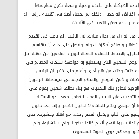
إعادة الهيكلة على قاعدة وطنية واسعة تكون مقاومتها
فتراض انه حصل، ولكنه لم يحصل أصلا في تقديري، إنما أراد
 مبارك مع بغض التغيير في الآليات)
 من الوزراء من رجال مبارك، لان الرئيس لم يرغب في تقديم
ي تطهير وإصلاح أجهزة الدولة، وفضل على ذلك أن يتقاسم
ول، بالإضافة للكفاءة الضحلة للوزراء القادمين من جهته، كل
جد الزخم الشعبي الذي يستطيع به مواجهة شبكات المصالح في
خابه كتبت وكتب من هم أدرى وأعلم مني كثيرا أن الرئيس
دمات والأمن القومي والسلام الاجتماعي سيفتعلها الراغبون
لوحيد لتجاوز تلك التحديات هو بناء تحالف شعبي يقوم على
تحديات وأن السبيل الوحيد للتعامل معها هو الاستناد
 أن مرسي يحتاج للحلفاء لا لدخول القصر، وإنما بعد دخول
 الجميع على الباب ويدخل القصر وحده، مع أهله وعشيرته، حتى
 تواترت رواياتهم أنهم كانوا ديكورا، ولم يستشاروا، ولم
كانوا وحدهم ذوي الصوت المسموع)