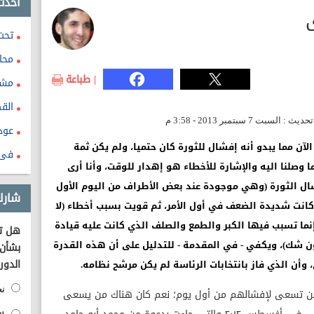
احدث
تحت
محا
| طباعة
مشر
القض
عود
آن مما يبدو أنه إفشال للثورة كان حتميا، ولم يكن ثمة
فى 
 وصلنا اليه والإشارة للأخطاء هو إهدار للوقت، وأنا أرى
فشال الثورة (وهي موجودة عند بعض الأطراف من اليوم الأول
شارك
انت شديدة الضعف في أول الأمر، ثم قويت بسبب أخطاء (لا
ما تسبب فيها الكبر والطمع والصلف الذي كانت عليه قيادة
هل تؤ
 شك)، ويكفي - في المقدمة - للتدليل على أن هذه القدرة
بشأن 
الدور
 وأن الذي فاز بانتخابات الرئاسة لم يكن مرشح نظامه.
نع
 تكن تسعى لإفشالهم من أول يوم؛ نعم كان هناك من يسعى