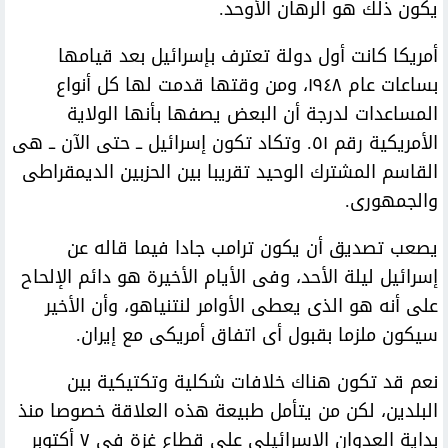
يكون ذلك هو الرهان الأوحد.
أمريكا كانت أول دولة تعترف بإسرائيل بعد قيامها
بساعات عام ١٩٤٨، ومن وقتها قدمت لها كل أنواع
المساعدات لدرجة أن البعض يصفها بأنها الولاية
الأمريكية رقم ٥١. وتكاد تكون إسرائيل ــ حتى الآن ــ هى
القاسم المشترك الوحيد تقريبا بين الحزبين الديمقراطى
والجمهورى.
يصعب تصديق أن يكون ترامب جادا فيما قاله عن
إسرائيل ليلة الأحد، وفى الأيام الأخيرة هو دائم الإلحاح
على أنه هو الذى يعطى الأوامر لنتنياهو، وأن الأخير
سيكون ملزما بقبول أى اتفاق أمريكى مع إيران.
نعم قد تكون هناك خلافات شكلية وتكتيكية بين
البلدين، لكن من يتأمل طبيعة هذه العلاقة خصوصا منذ
بداية العدوان الإسرائيلى على قطاع غزة فى ٧ أكتوبر