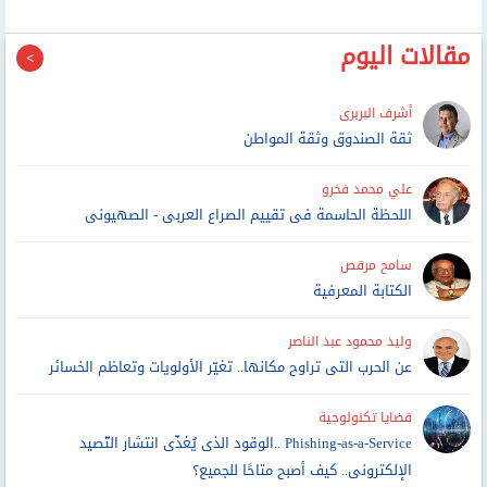
مقالات اليوم
أشرف البربرى
ثقة الصندوق وثقة المواطن
علي محمد فخرو
اللحظة الحاسمة فى تقييم الصراع العربى - الصهيونى
سامح مرقص
الكتابة المعرفية
وليد محمود عبد الناصر
عن الحرب التى تراوح مكانها.. تغيّر الأولويات وتعاظم الخسائر
قضايا تكنولوجية
Phishing-as-a-Service ..الوقود الذى يُغذّى انتشار التّصيد
الإلكترونى.. كيف أصبح متاحًا للجميع؟