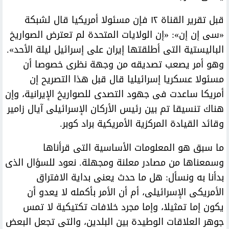
قبل تقرير القناة ١٢ فإن مسئولا أمريكيا قال لشبكة
«سى إن إن»: «إن الولايات المتحدة لم تعترض الصواريخ
الباليستية التى أطلقتها إيران على إسرائيل ليلة الأحد».
وهو أمر يصعب تصديقه من وجهة نظرى خصوصا أن
مسئولا عسكريا إسرائيليا قال قبل هذا التصريح إن
أمريكا ساعدت فى جهود التصدى للصواريخ الإيرانية، وإن
هناك تنسيقا تم بين رئيس الأركان الإسرائيلى آيال زامير
وقائد القيادة المركزية الأمريكية براد كوبر.
ما سبق هو المعلومات الأساسية التى قرأناها
وسمعناها من مصادر معلنة ومجهلة. نعود للسؤال الذى
بدأنا به ونسأل: هل ما حدث يعنى بداية الافتراق
الأمريكى الإسرائيلى، أم أن الأمر بأكمله لا يعدو أن
يكون إما تمثيلا، وإما مجرد خلافات تكتيكية لا تمس
جوهر العلاقات الوطيدة بين البلدين، والتى تجعل البعض