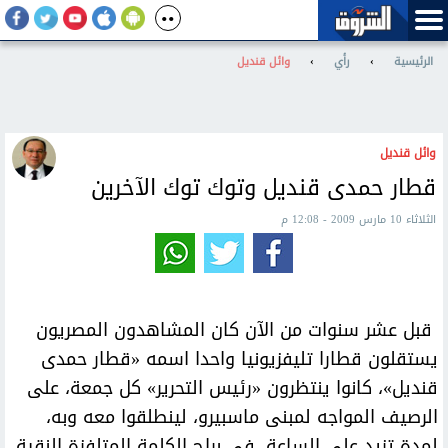
الرئيسية
›
رأي
›
وائل قنديل
وائل قنديل
قطار حمدى قنديل وتوك توك الآخرين
الثلاثاء 10 مارس 2009 - 12:08 م
قبل عشر سنوات من الآن كان المشاهدون المصريون
يستقلون قطارا تليفزيونيا واحدا اسمه «قطار حمدى
قنديل»، كانوا ينتظرون «رئيس التحرير» كل جمعة، على
الرصيف المواجه لمبنى ماسبيرو، لينطلقوا معه وبه،
لمدة تزيد على الساعة، فى براح الكلمة المتلفزة النقية.