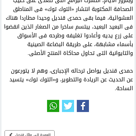
وبمرور الأيام، انتشرت البرامج التى تتغذى على حليب
الصحافة المكتوبة انتشار «التوك توك» فى المناطق
العشوائية، فيما بقى حمدى قنديل وحيدا مطاردا هناك
فى البعيد البعيد، يبتسم ساخرا من الصغار الذين انقضوا
على زرع يديه وأعادوا تغليفه وطرحه فى الأسواق
بأسماء مشابهة، على طريقة البضاعة الصينية
والتايوانية التى تحاول محاكاة المنتج الأصلى.
حمدى قنديل يواصل ترحاله الإجبارى، وهم لا يتورعون
عن الحديث عن الريادة والتطوير، و«التوك توك» يتسيد
الساحة.
العودة الى وائل قنديل