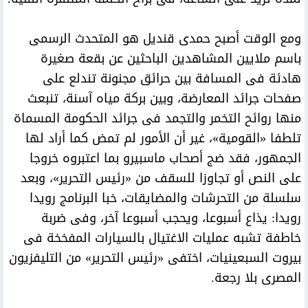
ومع الوقت أصبح حمدى قنديل هو المتحدث الرسمى
باسم ملايين المشاهدين الباحثين عن بقعة صغيرة
هادئة فى المسافة بين حرائق مجنونة تندلع على
صفحات جرائد المعارضة، وبين بركة مياه آسنة، تنبعث
منها روائح التخمر والتجمد فى جرائد الحكومة المسماة
تلطفا «القومية»، غير أن الأمور لم تمض كما أراد لها
الجمهور، فقد ضج أصحاب ماسبيرو بما اعتبروه خروجا
على النص أو تجاوزا للسقف من «رئيس التحرير»، وبعد
سلسلة من التحرشات والمضايقات، خبا البرنامج رويدا
رويدا: يذاع أسبوعا، ويحجب أسبوعا آخر، وفى ضربة
خاطفة تشبه عمليات الاغتيال بالسيارات المفخخة فى
بيروت السبعينيات، اختفى «رئيس التحرير» من التليفزيون
المصرى بلا رجعة.