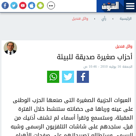
الرئيسية
›
رأي
›
وائل قنديل
وائل قنديل
أحزاب صغيرة صديقة للبيئة
الجمعة 16 يوليه 2010 - 10:46 ص
العبوات الحزبية الصغيرة التى صنعها الحزب الوطنى
على عينه ورباها فى حضانته ستنشط خلال الفترة
المقبلة، وستسمع وتقرأ أسماء لم تشنف أذنيك من
قبل، ستجدهم على شاشات التلفزيون الرسمى وشبه
الرسمى وستطالع تصريحاتهم على صفحات الأهرام