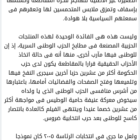
الصغيرة غير الأصلية لتهاجم فكرة المقاطعة وتشتمها
بإسفاف وتمزق ملابس المتحمسين لها وتعقرهم فى
سمعتهم السياسية بلا هوادة.
وليست هذه هى الفائدة الوحيدة لهذه المنتجات
الحزبية المصنعة فى مطابخ الحزب الوطنى السرية، إذ إن
للوطنى فيها مآرب أخرى، منها أنه فى حالة اتخاذ
الأحزاب الحقيقية قرارا بالمقاطعة يكون لدى حزب
الحكومة أكثر من عشرين حزبا آخرين سيجرى النفخ فيها
وتلميعها وفتح الصفحات والفضائيات أمامها، باعتبارها
من أشرس منافسى الحزب الوطنى الذى يا ولداه
سيخوض معركة عنيفة حامية الوطيس فى مواجهة أكثر
من عشرين خصما عنيدا وينتهى الفيلم كالعادة بانتصار
كاسح للوطنى بعد حرب انتخابية ضروس.
ولعل ما جرى فى انتخابات الرئاسة ٢٠٠٥ كان نموذجا