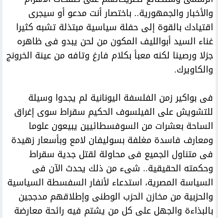
والأخبار والجمهورية.. باختصار أنت مدعو أو سيجرى
اقتيادك بالقوة إلى حفلة سياسية مبتذلة تشبه كثيرا
غناء السيد أبوالليف المكون من لحن يبدو فى ظاهره
جزلا ورصينا لكنه معبأ بكلام فارغ وتافه من عينة الخرونج
والكاويرك.
فى بواكير زمن الفلسفة اليونانية لم يجدوا وسيلة
للتشويش على الفيلسوف الحكيم سقراط سوى إغراق
الساحة بعشرات من السوفسطائيين يبيعون علوما
ومعارف فاسدة مغلفة بسوليفان لامع وبأسعار زهيدة
فى متناول الجميع فى محاولة لقتل جدية سقراط
وحكمته الحقيقية.. شىء من ذلك يحدث الآن فى
السياسة المصرية، استدعاء لأنفار السفسطة السياسية
والحزبية من مخازن الحزب الوطنى وإطلاقهم مدججين
بالبذاءة والجهل على كل من يشتم فيه رائحة معارضة