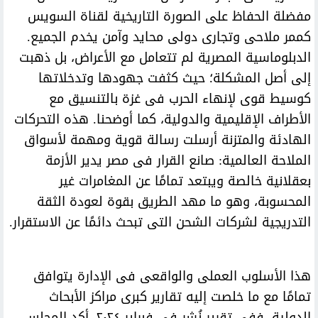
مفضلة الحفاظ على الصورة التاريخية لقناة السويس
كممر ملاحى وتجارى دولى محايد وآمن يخدم الجميع.
الدبلوماسية المصرية لم تتعامل مع الأعراض، بل ذهبت
إلى أصل المشكلة؛ حيث كثفت جهودها وتدخلاتها
كوسيط قوى لإنهاء الحرب فى غزة بالتنسيق مع
الأطراف الإقليمية والدولية، كما أوضحنا. هذه التحركات
الهادئة والمتزنة أرسلت رسالة قوية ومهمة لأسواق
الملاحة العالمية: صانع القرار فى مصر يدير الأزمة
بعقلانية خالصة ويبتعد تمامًا عن المغامرات غير
المحسوبة، وهو ما مهد الطريق بقوة لعودة الثقة
التدريجية لشركات الشحن التى تبحث دائمًا عن الاستقرار.
هذا الأسلوب العملى والواقعى فى الإدارة يتوافق
تمامًا مع ما خلصت إليه تقارير كبرى مراكز الأبحاث
الدولية. ففى تقرير نُشر فى فبراير ٢٠٢٤، أكد المجلس