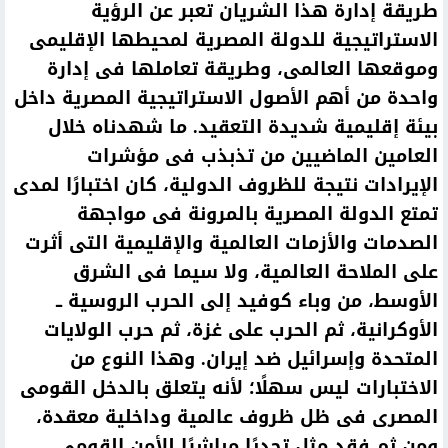
طريقة إدارة هذا الشريان تعبر عن الرؤية
الاستراتيجية للدولة المصرية لمحيطها الإقليمى
وموقعها العالمى، وطريقة تعاملها فى إدارة
واحدة من أهم الأصول الاستراتيجية المصرية داخل
بيئة إقليمية شديدة التعقيد. ما شهدناه خلال
العامين الماضيين من تذبذب فى مؤشرات
الإيرادات نتيجة للظروف الدولية، كان اختبارًا لمدى
تمتع الدولة المصرية بالمرونة فى مواجهة
الصدمات والأزمات العالمية والإقليمية التى أثرت
على الملاحة العالمية، ولا سيما فى الشرق
الأوسط، من وباء كوفيد إلى الحرب الروسية ــ
الأوكرانية، ثم الحرب على غزة، ثم حرب الولايات
المتحدة وإسرائيل ضد إيران. وهذا النوع من
الاختبارات ليس سهلًا؛ لأنه يتعلق بالدخل القومى
المصرى فى ظل ظروف عالمية وداخلية معقدة،
ومن ثم فقد مثل تحديًا مباشرًا للأمن القومى،