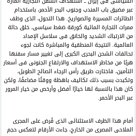
السياسى فى إيران ــ استهداف السفن التجارية المارة
عبر مضيق باب المندب وجنوب البحر الأحمر، باستخدام
الطائرات المسيرة والصواريخ. هذا التحول، الذى وظف
ممرات التجارة المائية كورقة ضغط سياسى، خلق حالة
من الارتباك الشديد والخانق فى سلاسل الإمداد
العالمية. النتيجة المنطقية والمباشرة كانت لجوء
تحالفات الشحن البحرى الكبرى إلى تغيير مسار سفنها
هربًا من مخاطر الاستهداف والارتفاع الجنونى فى أسعار
التأمين، فاختارت طريق رأس الرجاء الصالح الطويل،
وتكبدت بسبب ذلك تكاليف باهظة ووقتًا مضاعفًا، ولكن
كان هذا بالنسبة لها خيارًا أفضل وأرخص من خيار المرور
عبر البحر الأحمر.
أمام هذا الظرف الاستثنائى الذى فُرض على المجرى
الملاحى المصرى من الخارج، جاءت الأرقام لتعكس حجم