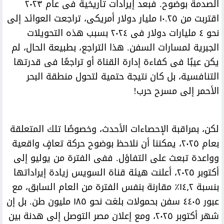
الصدمة بوضوح. فبعد إيرادات تاريخية فى عام ٢٠٢٣
اقتربت من ١٠.٢٥ مليار دولار أمريكى، تراجعت العوائد إلى
نحو ٤ مليارات دولار فى ٢٠٢٤ بسبب هذه التحويلات
الجبرية لمسارات السفن. هذا التراجع، بطبيعة الحال، لم
يكن عيبًا فى كفاءة إدارة القناة أو تراجعًا فى قدرتها
التنافسية، بل كان نتيجة حتمية لتحول منطقة البحر
الأحمر إلى مسرح حرب!
لكن، بمراقبة الإحصاءات الأحدث، وخصوصًا تلك المتعلقة
بعام ٢٠٢٥، يمكننا أن نلاحظ بوضوح حركة تعافٍ واقعية
وواعدة تبعث على التفاؤل. ففى الفترة من يوليو إلى
أكتوبر ٢٠٢٥، أعلنت هيئة قناة السويس زيادة إيراداتها
بنسبة ١٤٫٢٪ مقارنة بنفس الفترة من العام السابق، مع
عبور ٤٤٠٥ سفن بحمولات بلغت نحو ١٨٥ مليون طن. بل إن
شهر أكتوبر ٢٠٢٥، ومع إعلان مصر التوصل إلى هدنة بين