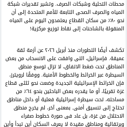
محطات التحلية وشبكات الصرف. وتشير تقديرات شبكة
المياه والصرف الصحى التابعة للأمم المتحدة إلى أن
نحو ٨٠٪ من سكان القطاع يعتمدون اليوم على المياه
المنقولة بالشاحنات إلى نقاط توزيع مركزية!
تكشف أيضًا التطورات منذ أبريل ٢٠٢٦ عن أزمة ثقة
عميقة. فإسرائيل، التى وافقت على الانسحاب من بعض
المناطق تحت ضغط الاتفاق، لا تزال توسع منطق
السيطرة عبر الخرائط والخطوط الأمنية. ووفقًا لرويترز،
فإن الخرائط الإسرائيلية الجديدة وضعت نحو ثلثى قطاع
غزة تقريبًا، أو ما يقدره بعض الباحثين بنحو ٦٤٪ من
مساحته، تحت سيطرة إسرائيلية فعلية أو داخل مناطق
تحتاج إلى تنسيق أمنى. بمعنى آخر، لم يخرج منطق
الاحتلال من غزة، بل عاد فى صورة خطوط صفراء
وبرتقالية ومناطق مقيدة لا يعرف السكان أين تبدأ وأين