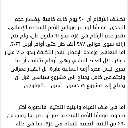
تكشف الأرقام أن ٢٠٠ يوم كانت كافية لإظهار حجم
التحدى. فوفقًا لرويترز وبرنامج الأمم المتحدة الإنمائى،
يقدر حجم الركام فى غزة بنحو ٦١ مليون طن، ولم تتم
إزالة سوى حوالى ٢٨٧ ألف طن حتى أواخر أبريل ٢٠٢٦.
أما التعافى وإعادة الإعمار، تقدر التكلفة بنحو ٧١٫٤ مليار
دولار خلال العقد القادم، وهى أرقام تكشف أن ما
يجرى ليس مجرد أزمة إنسانية عابرة، بل انهيار عمرانى
واجتماعى كامل يحتاج إلى مشروع سياسى قبل أن
يحتاج إلى مشروع هندسى - أمنى - تكنولوجى.
أما فى ملف المياه والبنية التحتية، فالصورة أكثر
قسوة. فوفقًا للأمم المتحدة، دمر أو تضرر ما يقرب من
٩٠٪ من البنية التحتية للمياه فى غزة، بما فى ذلك