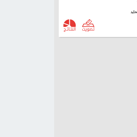
ايد
تصويت
النتـائـج