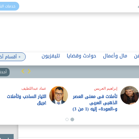
خدمات ال
ن
مال وأعمال
حوادث وقضايا
تليفزيون
+ أقسام أخ
أحدث 
إبراهيم العريس
عماد عبداللطيف
تأملات فى معنى العصر
التيار الساحب وتأملات
الذهبى العربى
غريق
و«العودة» إليه (1 من 3)