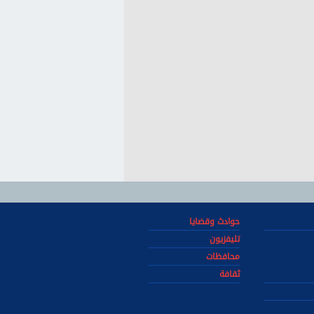
حوادث وقضايا
تليفزيون
محافظات
ثقافة