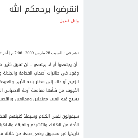
انقرضوا يرحمكم الله
وائل قنديل
نشر فى : السبت 28 مارس 2009 - 7:06 م | آخر تحديث : السبت 28 مارس 2009 - 7:06 م
أن يجتمعوا أو لا يجتمعوا.. لن تفرق كثيرا 
وقود فى طائرات أصحاب الفخامة والجلالة 
الزعيم أو ذاك إلى مطار بلده الأبى والعودة
الأجوف من شأنها مفاقمة أزمة الاحتباس ال
يسبح فيه العرب معتدلين وممانعين وراقص
سيقولون نفس الكلام وسيملأ كَتبتهم الفضا
الأمة من الهلاك والتشرذم والفرقة والانهي
تاريخيا غير مسبوق وضع إصبعه من خلاله فى