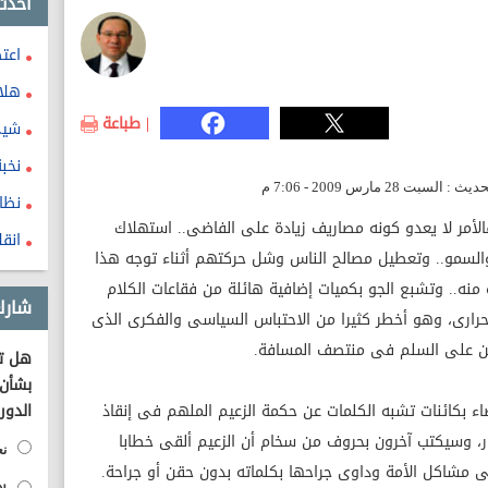
احدث
اعت
هلا
| طباعة
شيخ
نخبة
نظا
فالأمر لا يعدو كونه مصاريف زيادة على الفاضى.. استهلاك
انقل
والسمو.. وتعطيل مصالح الناس وشل حركتهم أثناء توجه هذا
 منه.. وتشبع الجو بكميات إضافية هائلة من فقاعات الكلام
شارك
حرارى، وهو أخطر كثيرا من الاحتباس السياسى والفكرى الذى
ين على السلم فى منتصف المسافة.
هل تؤ
بشأن 
ء بكائنات تشبه الكلمات عن حكمة الزعيم الملهم فى إنقاذ
الدور
ار، وسيكتب آخرون بحروف من سخام أن الزعيم ألقى خطابا
نع
 مشاكل الأمة وداوى جراحها بكلماته بدون حقن أو جراحة.