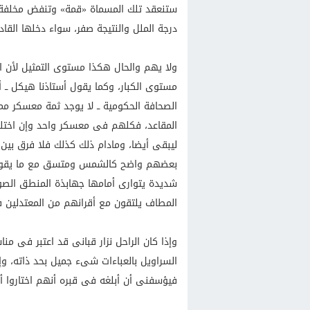
ستنعقد تلك المسماة «قمة» وتنفض مخلفة ور
درجة الملل والنتيجة صفر، سواء دخلها القاد
ولا يهم والحال هكذا مستوى التمثيل لأن 
مستوى الكبار، وكما يقول أستاذنا هيكل ــ
الصحافة الحكومية ــ لا يوجد ثمة معسكر م
المقاعد، فكلهم فى معسكر واحد وإن اختلفت
ليبقى أيضا، ومادام ذلك كذلك فلا فرق بين
بعضهم واضح كالشمس ومتسق مع ما يقوله، 
شديدة يتوارى أمامها جهابذة المنطق الصورى
المطاف يلتقون مع أقرانهم من المعتدلين 
وإذا كان الراحل نزار قبانى قد اعتبر فى منا
السراويل بالعباءات شىء جميل بحد ذاته، و
فيؤسفنى أن أبلغه فى قبره أنهم اختاروا أن