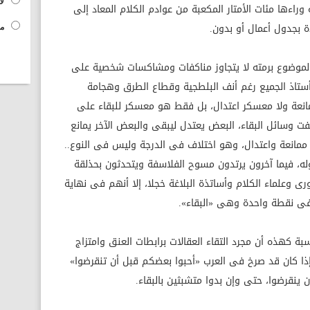
لا
اءها مئات الأمتار المكعبة من عوادم الكلام المعاد إلى
ة بجدول أعمال أو بدون.
مح
الموضوع برمته لا يتجاوز مناكفات ومشاكسات شخصية على
 أستاذ الجميع رغم أنف البلطجية وقطاع الطرق وهجامة
مانعة ولا معسكر اعتدال، بل فقط هو معسكر للبقاء على
 وسائل البقاء، البعض يعتدل ليبقى والبعض الآخر يمانع
 ممانعة واعتدال، وهو اختلاف فى الدرجة وليس فى النوع..
فيما آخرون يرتدون مسوح الفلاسفة ويتحدثون بحذلقة
 وعلماء الكلام وأساتذة البلاغة خجلا، إلا أنهم فى نهاية
فى نقطة واحدة وهى «البقاء».
سبة كهذه أن مجرد التقاء العقالات برابطات العنق وامتزاج
إذا كان قد صرخ فى العرب «أحبوا بعضكم قبل أن تنقرضوا»
 ينقرضوا، حتى وإن بدوا متشبثين بالبقاء.