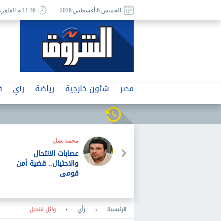
الخميس 6 أغسطس 2026
11:36 م القاهرة
مصر
شئون خارجية
رياضة
رأي
ف
محمد بصل
عصابات الانتحال
والاحتيال.. قضية أمن
قومى
الرئيسية
›
رأي
›
وائل قنديل