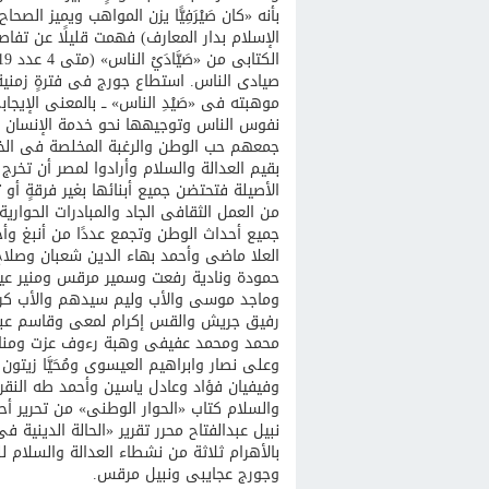
بأنه «كان صَيْرَفِيًّا يزن المواهب ويميز ا
الإسلام بدار المعارف) فهمت قليلًا عن تفاصي
صيادى الناس. استطاع جورج فى فترةٍ زمنية
موهبته فى «صَيْدِ الناس» ــ بالمعنى الإيجا
نفوس الناس وتوجيهها نحو خدمة الإنسان ولصا
جمعهم حب الوطن والرغبة المخلصة فى الخد
بقيم العدالة والسلام وأرادوا لمصر أن تخر
الأصيلة فتحتضن جميع أبنائها بغير فرقةٍ أو
من العمل الثقافى الجاد والمبادرات الحوارية 
جميع أحداث الوطن وتجمع عددًا من أنبغ وأخل
العلا ماضى وأحمد بهاء الدين شعبان وصلاح
حمودة ونادية رفعت وسمير مرقس ومنير عي
وماجد موسى والأب وليم سيدهم والأب كريس
رفيق جريش والقس إكرام لمعى وقاسم عبد
محمد ومحمد عفيفى وهبة رءوف عزت ومنار 
وعلى نصار وابراهيم العيسوى ومُحَيَّا زيت
نبيل عبدالفتاح محرر تقرير «الحالة الدينية 
بالأهرام ثلاثة من نشطاء العدالة والسلام 
وجورج عجايبى ونبيل مرقس.