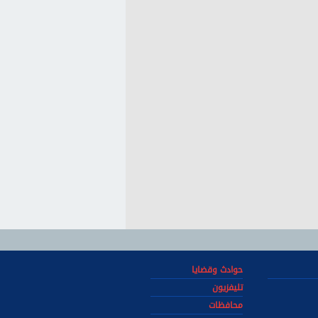
حوادث وقضايا
تليفزيون
محافظات