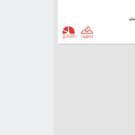
ايد
تصويت
النتـائـج