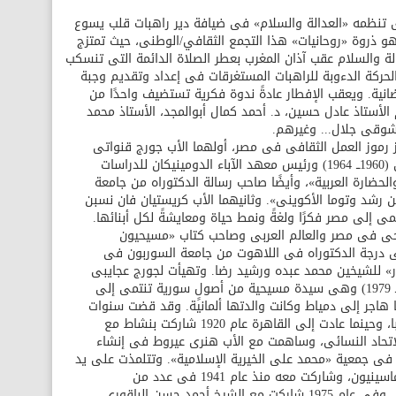
تنظمه «العدالة والسلام» فى ضيافة دير راهبات قلب يسوع
 هو ذروة «روحانيات» هذا التجمع الثقافي/الوطنى، حيث تمتزج
لة والسلام عقب آذان المغرب بعطر الصلاة الدائمة التى تنسكب
لحركة الدءوبة للراهبات المستغرقات فى إعداد وتقديم وجبة
ضانية. ويعقب الإفطار عادةً ندوة فكرية تستضيف واحدًا من
لأستاذ عادل حسين، د. أحمد كمال أبوالمجد، الأستاذ محمد
 شوقى جلال... وغيرهم.
ز رموز العمل الثقافى فى مصر، أولهما الأب جورج قنواتى
(1905ــ 1994) عضو المجمع الفاتيكانى الثانى (1960ــ 1964) ورئيس معهد الآباء الدومينيكان للدراسات
لحضارة العربية»، وأيضًا صاحب رسالة الدكتوراه من جامعة
رشد وتوما الأكوينى». وثانيهما الأب كريستيان فان نسبن
ذى انتمى إلى مصر فكرًا ولغةً ونمط حياة ومعايشةً لكل أبنائها.
يحى فى مصر والعالم العربى وصاحب كتاب «مسيحيون
ى درجة الدكتوراه فى اللاهوت من جامعة السوربون فى
 للشيخين محمد عبده ورشيد رضا. وتهيأت لجورج عجايبى
فرصة نادرة للقاء السيدة مارى كحيل (1889ــ 1979) وهى سيدة مسيحية من أصولٍ سورية تنتمى إلى
ريًا هاجر إلى دمياط وكانت والدتها ألمانية. وقد قضت سنوات
الحرب العالمية الأولى مع والدتها فى أوروبا، وحينما عادت إلى القاهرة عام 1920 شاركت بنشاط مع
حاد النسائى، وساهمت مع الأب هنرى عيروط فى إنشاء
ى جمعية «محمد على الخيرية الإسلامية». وتتلمذت على يد
المستشرق الفرنسى المعروف الأب لويس ماسينيون، وشاركت معه منذ عام 1941 فى عدد من
المبادرات الهامة للحوار الإسلامى المسيحى. وفى عام 1975 شاركت مع الشيخ أحمد حسن الباقورى