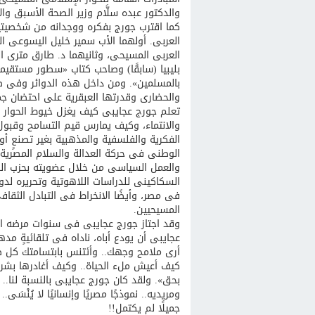
والدكتور عبده سلَّام وزير الصحة الأسبق و
كما اقترب جورج بفكره ووجدانه من شخصيتي
العربى. أولهما الأب سمير خليل اليسوعى الم
العربى المسيحى، وثانيهما د. طارق مترى ال
بليبيا (سابقًا) وصاحب كتاب «سطور مستقيمة
بالمسلمين». ومن داخل هذه الدوائر وفى ص
والحضارى وقدرتها العبقرية على احتضان جم
تعلم جورج عجايبى كيف يغزل خيوط الحوار مع
والانتماء، وكيف يمارس قيم التسامح وقبول
الفكرية والفلسفية والمذهبية بغير تصنعٍ أ
الوطنى فى حركة العدالة والسلام المصرية، 
والعمل السياسى من خلال عضويته بحزب الك
السكاكينى للدراسات اللاهوتية وتحريره لدور
فى مصر، وأيضًا الانخراط فى التبادل الثقا
المسيحيين.
وقد اجتاز جورج عجايبى فى سنوات مرضه الأخي
عجايبى أن يودع أباه، ناداه فى تلقائيةٍ مد
أرى ملامح وجهك.. وأئتنس بابتسامتك كل صباح
كيف أعيش ملء الحياة.. وكيف أغادرها بشرفٍ
بحق». ولقد كان جورج عجايبى بالنسبة لنا.. 
ومريديه.. نموذجًا مصريًا وإنسانيًا لا يُنْسَى.. 
جميلًا لم يكتمل!!