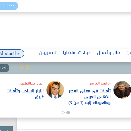
خدمات ال
ن
مال وأعمال
حوادث وقضايا
تليفزيون
+ أقسام أخ
أحدث 
إبراهيم العريس
عماد عبداللطيف
تأملات فى معنى العصر
التيار الساحب وتأملات
الذهبى العربى
غريق
و«العودة» إليه (1 من 3)