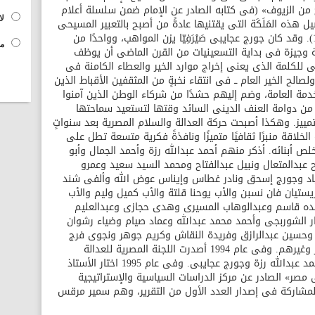
لصحاح من الزيوف» (فى كتابه الصادر عن الإمام ضمن سلسلة أعلام
لا
ل هذه المَلَكَة التى يقتنيها عادةً من أصبح بالتعبير المسيحى
الكتابى من «صَيَّادَيْ الناس» (متى 4 عدد 19). وقد كان جورج عجايبى صَيْرَفِيّا يزن المواهب، وواحدًا من
مح
 وجيزة فى بداية التسعينيات من القرن الماضى أن يوظف
بى للكلمة الذى يعنى إخراج موارد الخير والعطاء الكامنة فى
لح الخير العام ــ فى انتقاء نخبةٍ من المثقفين الأقباط الذين
مة العامة، وضم إليهم حشدًا من شركاء الوطن الذين آمنوا
ج من دوامة العنف الدينى السائد وقتها لتستعيد سماحتها
 تمييز. وهكذا أصبحت حركة العدالة والسلام المصرية بعد سنواتٍ
الخلاقة منبرًا ثقافيًا متميزًا ونافذةً فكرية متسعة تطل على
ص أبنائه. أذكر منهم أحمد عبدالله رزة وأحمد الجمال وأبو
 عبدالمتعال ونبيل عبدالفتاح ومحمد السيد سعيد وعمرو
اد وجورج إسحق ونادر غطاس وإيناس عوض الله وألفى شند
تيان فان نسبن والأب يوحنا قلتة والأب كميل وليم والأب
ه قاسم وعبدالوهاب المسيرى وهدى حجازى وعبدالعليم
الشوربجى وأحمد محمد عبدالله وعماد صيام وضياء رشوان
ون وحسين عبدالرازق وفريدة النقاش وكريم جوهر ونجوى فرج
وفيفيان فؤاد وعادل ياسين وأحمد طه النقر وغيرهم. وفى عام 1994 أصدرت اللجنة المصرية للعدالة
والسلام كتاب «الحوار الوطنى» من تحرير أحمد عبدالله رزة وجورج عجايبى. وفى عام 1995 اختار الأستاذ
فى مصر» الصادر عن مركز الدراسات السياسية والإستراتيجية
للمشاركة فى إصدار العدد الأول من التقرير، وهم سمير مرقس