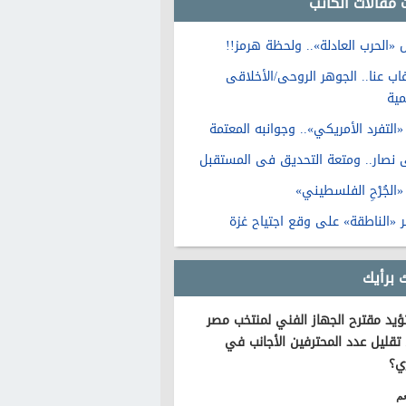
 مقالات الكاتب
 «الحرب العادلة».. ولحظة هرمز!!
اب عنا.. الجوهر الروحى/الأخلاقى
مية
التفرد الأمريكي».. وجوانبه المعتمة
 نصار.. ومتعة التحديق فى المستقبل
الجُرْحِ الفلسطيني»
 «الناطقة» على وقع اجتياح غزة
 برأيك
يد مقترح الجهاز الفني لمنتخب مصر
تقليل عدد المحترفين الأجانب في
ي؟
م