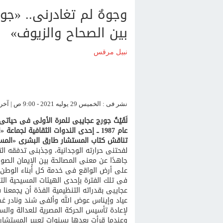
وجوهٌ لم تغادرنى.. «جورج
بين الصحاح والزيوف»
نبيل مرقس
نشر فى : الخميس 29 يوليه 2021 - 9:00 ص | آخر تحديث : السبت 31 يوليه 2021 - 11:28 ص
لَقَيْتُ جورج عجايبى للمرة الأولى فى حيات
عام 1987 ــ إحدى الندوات الثقافية لجم
تناقش كتاب المستشار طارق البشرى «المسلم
لفحتنى حرارته الوجدانية، وجذبنى تدفقه ال
جاهدًا عن معنى المصالحة بين الإيمان الصوف
على أرض الواقع فى خدمة كل أبناء الوطن 
فى تلك الفترة بإحدى الهيئات المسيحية ال
عجايبى بقدراته التنظيمية الفذة أن يجمعن
عياد وإيناس عوض الله وألفى شند ونادر
لإعادة تأسيس الحركة المصرية للعدالة والس
وعندما قرأت بعدها بسنواتٍ تعبير المستش