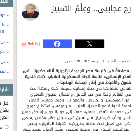
احدث
 عجايبى.. وعِلْمُ التمييز
حول
ما غ
للتن
عن «
| طباعة
على
عن «
ى مصادفةً فى كنيسة مصر الجديدة الإنجيلية أثناء حضورنا ــ فى
مصر
اعة «الفكر الإنسانى» التابعة للجنة المسكونية للشباب. كانت الندوة
ون والأقباط فى إطار الجماعة الوطنية».
تلقائى فتشابكنا فى صلةٍ إنسانية حميمة. كنت وقتها أبحث
شارك
ى الهائم وَجْدًا فى حب الخالق، والنضال الدنيوي/التنموى
من المهمشين والكادحين والمعوزين. وفيما جمعنى العمل
هل تؤ
تنموية الدولية مع الصديق العزيز سمير مرقس، استطاع جورج
بشأن 
ا فى مجموعة «تفكير وعمل» ضمت إلى جوارنا جورج إسحق ومنير
الدور
 غطاس والأب كريستيان فان نسبن فى سياق جهدٍ مخلص يسعى
لام التى تعمل تحت مظلة بطريركية الأقباط الكاثوليك بمصر.
ار عبدالحليم الجندى فى وصفه لشخص الشيخ الإمام محمد عبده
نع