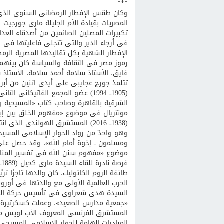
***
وكان طقس الإفطار الرمضانى السنوى الذى 
المصريات بقيادة الأم الجليلة مارى جورجيت
تكبيرات المصلين الصائمين من أصدقاء العدا
فى أرجاء الدير والتى تتجلى فاعليتها فى ا
الإفطار الشهية بكل تقاليدها المصرية الرم
رموز مصر فى الثقافة والسياسة كان بينهم ا
فايق، الأستاذ سلامة أحمد سلامة، الأستاذ
تتلمذ جورج عجايبى على أيدى اثنين من أبر
الشرقية بالقاهرة وصاحب كتاب «المسيحية وا
مونتريال فى موضوع «مفهوم الخلق بين إبن 
(1938ــ 2016) المستشرق الهولندى ال
وهو واحدٌ من رواد الحوار الإسلامى المس
ومسلمون ــ إخوة أمام الله»، وقد حصل عل
موضوع «مفهوم سنن الله فى تفسير المنار»
طائفة الروم الكاثوليك، كان والدها تاجرًا ث
السيدة هدى شعراوى فى تأسيس حركة الات
«جمعية مدارس الصعيد»، وعملت كسكرتيرة ف