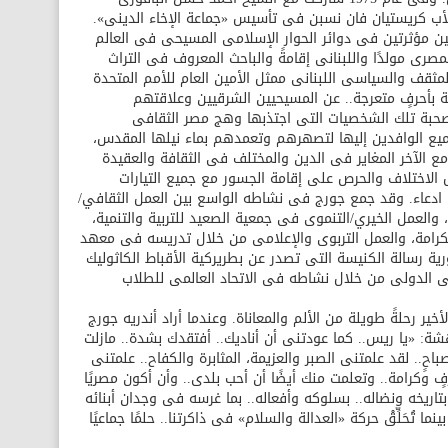
الأب كريستيان فان نسبن فى تأسيس «جماعة الإخاء الدينى».
ن مؤثرتين فى دوائر الحوار الإسلامى المسيحى فى العالم
صرى مولدًا واللبنانى إقامةً والباحث المعروف فى التراث
مثقف والسياسى اللبنانى ممثل الأمين العام للأمم المتحدة
 بأحرفٍ متعرجة.. عن المسيحيين الشرقيين وعلاقتهم
حبة تلك الشخصيات التى اجتذبها وهج مصر الثقافى
يع الوافدين إليها لتصهرهم وتعمدهم بماء نيلها المقدس،
 الآخر المغاير فى الدين والمختلف فى الثقافة والعقيدة
 الاختلاف والحرص على إقامة الجسور مع جميع التيارات
و ادعاء. وقد جمع جورج فى نشاطه الواسع بين العمل الثقافي/
والعمل الخيري/التنموى فى جمعية الصعيد للتربية والتنمية،
رامة، والعمل التربوى والإعلامى من خلال تدريسه فى معهد
ية رسالة الكنيسة التى تصدر عن بطريركية الأقباط الكاثوليك
فى الدولى من خلال نشاطه فى الاتحاد العالمى للطلاب
ر رحلةً طويلة من الألم والمعاناة. وعندما أراد أندريه جورج
هشة: «يا ريس.. كما عودتنى أن أناديك.. أفتقدك بشدة.. مازلت
ٍ.. لقد علمتنى الصبر والعزيمة، المثابرة والكفاح.. علمتنى
 وكرامة.. وتعلمت منك أيضًا أن أحب بلدى.. وأن أكون مصريًا
بتاريخه ونضاله.. بسلوكه وأفعاله.. بما غرسه فى وجدان أبنائه
بينما تُحَلِّقْ حركة «العدالة والسلام» فى ذاكرتنا.. حلمًا جماعيًا