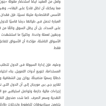
ولعل من المفيد أيضًا استحضار مقولة «جون 
مما يمكنك أن تظل قادرًا على البقاء»، وه
الأسس الاقتصادية متينة نسبيًا، فإن فقدان ا
العبارة تحمل فى طياتها درسًا قاسيًا للدو
على السداد، بل أن يظل السوق واثقًا من قد
وجهين لعملة واحدة. وكثيرًا ما استشهدت م
الأسواق الناشئة، مؤكدة أن الأسواق تتفاعل
فقط.
وعليه، فإن إدارة السيولة فى الدول تتطلب م
المستدامة، تنويع أدوات التمويل، بناء احتياط
خطابًا رسميًا منضبطًا، يوازن بين الشفافي
تقارير جى بى مورجان إلى أن الدول التى 
إجراءات مالية حازمة وتواصل استباقى مع ا
النقدية وسعر الصرف. كما شدد صندوق النقد 
يتضمن سيناريوهات للضغوط وتدخلات طارئة