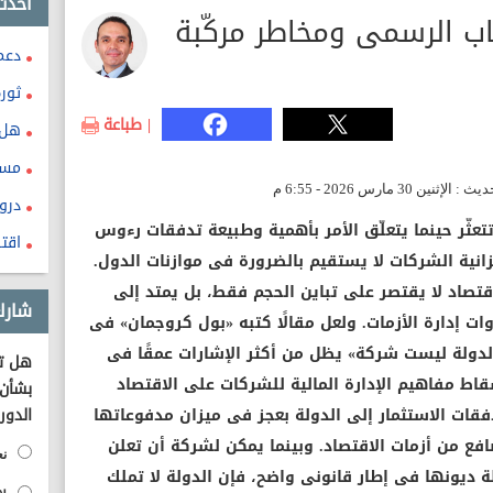
احدث
ب الرسمى ومخاطر مركّبة
دعم
ثور
| طباعة
هل 
مست
درو
تعثّر حينما يتعلّق الأمر بأهمية وطبيعة تدفقات رءوس
اقت
زانية الشركات لا يستقيم بالضرورة فى موازنات الدول.
قتصاد لا يقتصر على تباين الحجم فقط، بل يمتد إلى
شارك
وات إدارة الأزمات. ولعل مقالًا كتبه «بول كروجمان» فى
لدولة ليست شركة» يظل من أكثر الإشارات عمقًا فى
هل تؤ
سقاط مفاهيم الإدارة المالية للشركات على الاقتصاد
بشأن 
فقات الاستثمار إلى الدولة بعجز فى ميزان مدفوعاتها
الدور
فع من أزمات الاقتصاد. وبينما يمكن لشركة أن تعلن
نع
 ديونها فى إطار قانونى واضح، فإن الدولة لا تملك