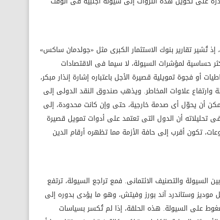
لقدرة على تحويل هذه الثروات إلى سيولة أجنبية فى الوقت
 إذ تُشير تقارير بنوك الاستثمار الكبرى مثل «جولدمان ساكس»
ثر حساسية لمؤشرات السيولة، لا سيما فى الاقتصادات
طيات أو فجوة تمويلية قصيرة الأجل باعتباره إشارة إنذار مبكر،
نة وارتفاع علاوات المخاطر. ويذهب صندوق النقد الدولى إلى
يمكن أن يحوّل أى صدمة خارجية، حتى وإن كانت محدودة، إلى
 فى تحليلاته أن الدول التى تعتمد على أدوات تمويل قصيرة
ات، تكون أقرب إلى حافة الأزمة مما تظهره أرقام الدين
ن السيولة والتصنيف الائتمانى. فمع تراجع السيولة، ترتفع
موديز وستاندرد آند بورز وفيتش، وهو ما يؤدى بدوره إلى
غوط على السيولة. هذه الحلقة، إذا لم تُكسر بسياسات