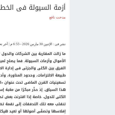
أزمة السيولة فى الخطا
مدحت نافع
نشر فى : الإثنين 30 مارس 2026 - 6:55 م | آخر تحديث : الإثنين 30 مارس 2026 - 6:55 م
ما زالت المقاربة بين الشركات والدول ت
الأموال وأزمات السيولة. فما يصلح لمي
الفرق بين الكلى والجزئى فى إدارة الا
طبيعة الالتزامات، وحدود المناورة، وأد
تسعينيات القرن الماضى تحت عنوان «ا
هذا السياق، إذ حذّر مبكرًا من مغبة إ
الكلى للدول، خاصة إذا اقترنت بعض تد
تنقلب معه تلك التدفقات إلى نقمة تضا
إفلاسها وتصفّى أصولها أو تعيد هيكلة