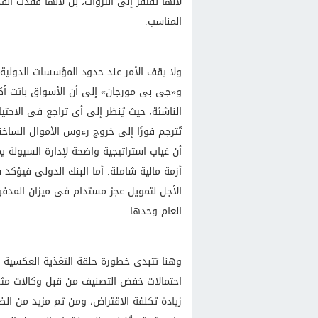
لأنها تفتقر إلى الثروات، بل لأنها فقدت ا
المناسب.
ولا يقف الأمر عند حدود المؤسسات الدولية،
و«جى بى مورجان» إلى أن الأسواق باتت أك
الناشئة، حيث يُنظر إلى أى تراجع فى الاحتيا
تُترجم فورًا إلى خروج رءوس الأموال الساخ
أن غياب استراتيجية واضحة لإدارة السيولة 
أزمة مالية شاملة. أما البنك الدولى فيؤكد
الأجل لتمويل عجز مستدام فى ميزان المدفوع
العام وحدها.
وهنا تتبدى خطورة حلقة التغذية العكسية بي
احتمالات خفض التصنيف من قبل وكالات مثل 
زيادة تكلفة الاقتراض، ومن ثم مزيد من الض