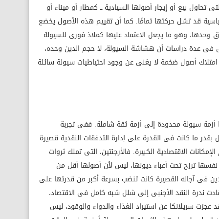
 تحاول بيع أو إيجار أصولها السيادية ــ كمطار أو ميناء أو
سية قد تشل حركتها تمامًا. كما أن تقييم هذه الأصول يخضع
 وحدها، وهو ما يجعل الاعتماد عليها كملاذ فورى للسيولة
دولى فى عدة دراسات أن هشاشة السيولة، لا حجم الدين وحده،
أن امتلاك أصول ضخمة لا يغنى عن وجود احتياطيات سيولة سائلة
ا أزمة سيولة محدودة إلى أزمة ثقة شاملة. ففى تجربة
بقدر ما كانت فى القدرة على إدارة التدفقات النقدية قصيرة
لإمكانات الاقتصادية الكبيرة. فالأرجنتين، التى تملك ثروات
نفسها ترزح تحت أعباء ديونها، ليس لأن أصولها أقل من
لدين فى آجاله القصيرة كانت تنضب بسرعة أكبر من قدرتها على
ادت ندرة النقد الأجنبى إلى شلل شبه كامل فى الاقتصاد،
 عجزت سريلانكا عن استيراد الغذاء والدواء والوقود، ليس