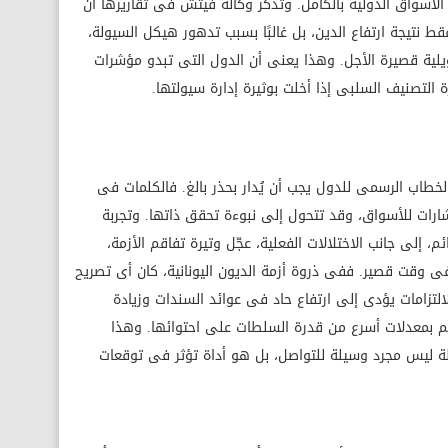
أسواق الدولية بالكامل. وتذكر وكالة فيتش فى تقاريرها أن
ط نتيجة ارتفاع الدين، بل غالبًا بسبب تدهور هيكل السيولة،
مويلية قصيرة الأجل. وهذا يعنى أن الدول التى تبدو مؤشرات
التصنيف السلبى إذا أخلت بوثيرة إدارة سيولتها.
خطاب الرسمى للدول يجب أن يُدار بحذر بالغ. فالكلمات فى
ات للأسواق، وقد تتحول إلى نبوءة تحقق ذاتها. وتجربة
، إلى جانب الاختلالات الفعلية، عجّل وتيرة تفاقم الأزمة،
ى وقت قصير. ففى ذروة أزمة الديون اليونانية، كان أى تصريح
لتزامات يؤدى إلى ارتفاع حاد فى عوائد السندات وزيادة
قم بمعدلات أسرع من قدرة السلطات على احتوائها. وهذا
 ليس مجرد وسيلة للتواصل، بل هو أداة تؤثر فى توقعات