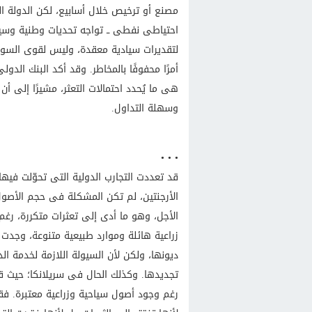
مصنع أو ترخيص خلال أسابيع، لكن الدولة التى
احتياطى نفطى ــ تواجه تحديات وطنية وسيا
لتقديرات سيادية معقدة، وليس لقوى السوق
أمرًا محفوفًا بالمخاطر. وقد أكد البنك ال
هى ما يُحدد احتمالات التعثر، مشيرًا إلى 
وسهلة التداول.
• • •
قد تعددت التجارب الدولية التى تحوّلت فيه
الأرجنتين، لم تكن المشكلة فى حجم الأصول 
الأجل، وهو ما أدى إلى تعثرات متكررة، رغم ا
زراعية هائلة وموارد طبيعية متنوعة، وجدت 
ديونها، ولكن لأن السيولة اللازمة لخدمة ا
تجديدها. وكذلك الحال فى سريلانكا؛ حيث ق
رغم وجود أصول سياحية وزراعية معتبرة. فقد