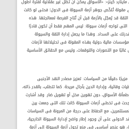
ماينارد كينز»: «الأسواق يمكن أن تظل غير عقلانية لفترة أطول
ى مقولة تُلخّص جوهر أزمة السيولة فى الدول؛ فحتى لو كانت
لثقة قد يُعجّل بالأزمة قبل أن تُتاح الفرصة لمعالجتها. هذه
ل التى تواجه أزمات سيولة: ليس المهم فقط أن تكون قادرًا
رتك على السداد. وهذا ما يجعل إدارة الثقة والسيولة
ؤسسات مالية دولية بهذه المقولة فى تحليلاتها لأزمات
 غالبًا مع التصورات والتوقعات، وليس مع الحقائق الأساسية
زيجًا دقيقًا من السياسات: تعزيز مصادر النقد الأجنبى
يات وقائية، وإدارة الدين بآجال مريحة. كما تتطلب، بالقدر ذاته،
ة وطمأنة الأسواق، دون تهوين مخل أو تهويل ضار. وقد أشارت
نجحت فى تخطى أزمات السيولة كانت تلك التى جمعت بين
لمستثمرين، مع الحفاظ على درجة من المرونة فى السياسات
الدولى على أن وجود إطار واضح لإدارة السيولة الخارجية،
، هو عنصر أساسى فى منع تحول أزمة السيولة إلى أزمة