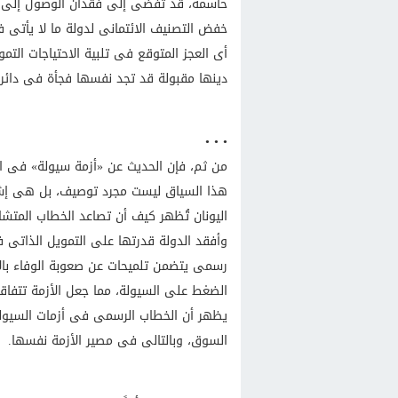
حاسمة، قد تُفضى إلى فقدان الوصول إلى ال
خفض التصنيف الائتمانى لدولة ما لا يأتى فق
أى العجز المتوقع فى تلبية الاحتياجات الت
دينها مقبولة قد تجد نفسها فجأة فى دائرة 
• • •
من ثم، فإن الحديث عن «أزمة سيولة» فى ال
هذا السياق ليست مجرد توصيف، بل هى إشار
اليونان تُظهر كيف أن تصاعد الخطاب المتشائم
وأفقد الدولة قدرتها على التمويل الذاتى ف
رسمى يتضمن تلميحات عن صعوبة الوفاء بالا
الضغط على السيولة، مما جعل الأزمة تتفا
يظهر أن الخطاب الرسمى فى أزمات السيولة
السوق، وبالتالى فى مصير الأزمة نفسها.