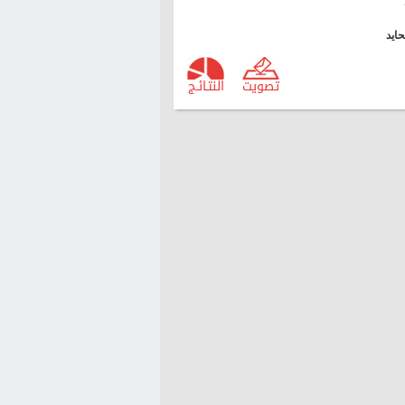
ايد
تصويت
النتـائـج