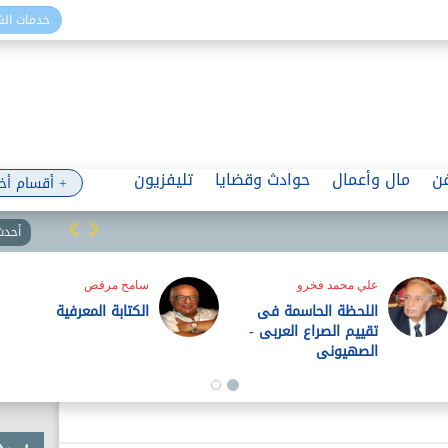
خدمات ال
ن
مال وأعمال
حوادث وقضايا
تليفزيون
+ أقسام أخ
أحدث 
أشرف ا
ثقة ال
المواط