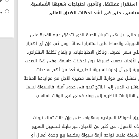
لا
ستقرار عملتها، وتأمين احتياجات شعبها الأساسية،
سياسى، حتى فى أشد لحظات الضيق المالى.
مح
 مالى، بل هى شريان الحياة الذى تتدفق عبره القدرة على
ت الحيوية، والحفاظ على استقرار العملة. ومن ثم، فإن أى اهتزاز
ى سعر الصرف، وتآكل الاحتياطيات، وارتفاع تكلفة الاقتراض،
ن الأزمات يصعب كسرها دون تدخلات حاسمة. وفى هذا الصدد،
ية إلى أن إدارة السيولة الخارجية تُعد من أهم محددات
ى تفشل فى موازنة التزاماتها قصيرة الأجل مع مواردها المتاحة
شرات الدين إلى الناتج تبدو فى حدود آمنة. فالسيولة ليست
 الالتزامات النظرية إلى وفاء فعلى فى الوقت المناسب.
يق أصولها السيادية بسهولة، حتى وإن كانت تملك ثروات
ه الأصول، فى كثير من الأحيان، غير قابلة للتسييل السريع
لشركة عندما تواجه أزمة سيولة يمكنها بيع وحدة أعمال أو