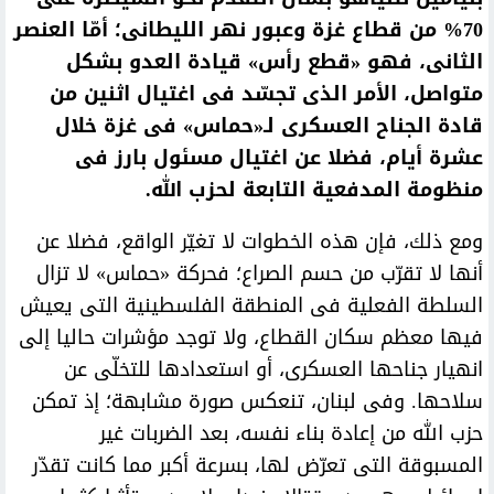
70% من قطاع غزة وعبور نهر الليطانى؛ أمّا العنصر
الثانى، فهو «قطع رأس» قيادة العدو بشكل
متواصل، الأمر الذى تجسّد فى اغتيال اثنين من
قادة الجناح العسكرى لـ«حماس» فى غزة خلال
عشرة أيام، فضلا عن اغتيال مسئول بارز فى
منظومة المدفعية التابعة لحزب الله.
ومع ذلك، فإن هذه الخطوات لا تغيّر الواقع، فضلا عن
أنها لا تقرّب من حسم الصراع؛ فحركة «حماس» لا تزال
السلطة الفعلية فى المنطقة الفلسطينية التى يعيش
فيها معظم سكان القطاع، ولا توجد مؤشرات حاليا إلى
انهيار جناحها العسكرى، أو استعدادها للتخلّى عن
سلاحها. وفى لبنان، تنعكس صورة مشابهة؛ إذ تمكن
حزب الله من إعادة بناء نفسه، بعد الضربات غير
المسبوقة التى تعرّض لها، بسرعة أكبر مما كانت تقدّر