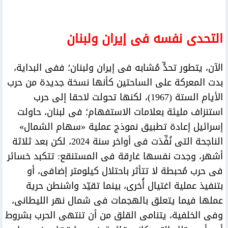
التحدى نفسه فى إيران ولبنان
الآن، يتطور تحدٍّ مُشابه فى إيران ولبنان؛ ففى البداية،
بدت المعركة على الساحتين كأنها نسخة جديدة من حرب
الأيام الستة (1967)، لكنها تحولت لاحقا إلى حرب
استنزاف مليئة بعلامات الاستفهام؛ فى لبنان، حاولت
إسرائيل إعادة تطبيق نموذج عملية «سهام الشمال»
الناجحة التى نُفِّذت فى أواخر سنة 2024، لكن بعد ثلاثة
أشهر، وجدت نفسها غارقة فى المستنقع: تتكبد خسائر
فى حرب مُحبطة لا تتأثر باحتلال كيلومتر إضافى، أو
بتنفيذ عملية اغتيال أُخرى، بينما تقيّد واشنطن حرية
عملها فيما يتعلق بالهجمات فى شمال نهر الليطانى،
وفى الخلفية، يتنامى القلق من أن تنتهى الحرب بشروط