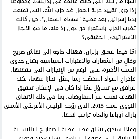
أسوأ من تلك التى كانت قائمة فى بدايتها، وخصوصا
إذا جرى تقييد حرية العمل ضد حزب الله، التى تمتعت
بها إسرائيل بعد عملية "سهام الشمال"، حين كانت
تضرب الحزب باستمرار من دون ردّ منه. ما هو الإنجاز
الاستراتيجى الحقيقى؟
أمّا فيما يتعلق بإيران، فهناك حاجة إلى نقاش صريح
وخالٍ من الشعارات والاعتبارات السياسية بشأن جدوى
الحملة الأخيرة، على الرغم من الإنجازات التى حققتها؛
فإخراج المواد المخصّبة ربما يمثل إنجازا مهما، لكنه
يترافق مع تساؤلٍ عمّا إذا كان فى الإمكان تحقيق
الهدف نفسه عبر المفاوضات، بما فى ذلك الاتفاق
النووى لسنة 2015، الذى روّجه الرئيس الأمريكى الأسبق
باراك أوباما وألغاه ترامب لاحقا.
وماذا سيجرى بشأن مصير قضية الصواريخ الباليستية
الإيرانية، التى وصفها نتنياهو بأنها تهديد وجودى،