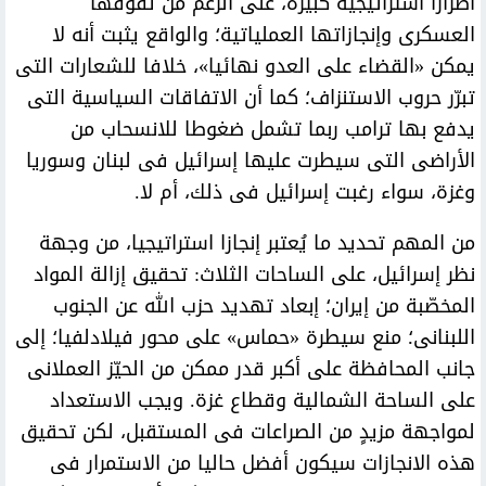
أضرارا استراتيجية كبيرة، على الرغم من تفوّقها
العسكرى وإنجازاتها العملياتية؛ والواقع يثبت أنه لا
يمكن «القضاء على العدو نهائيا»، خلافا للشعارات التى
تبرّر حروب الاستنزاف؛ كما أن الاتفاقات السياسية التى
يدفع بها ترامب ربما تشمل ضغوطا للانسحاب من
الأراضى التى سيطرت عليها إسرائيل فى لبنان وسوريا
وغزة، سواء رغبت إسرائيل فى ذلك، أم لا.
من المهم تحديد ما يُعتبر إنجازا استراتيجيا، من وجهة
نظر إسرائيل، على الساحات الثلاث: تحقيق إزالة المواد
المخصّبة من إيران؛ إبعاد تهديد حزب الله عن الجنوب
اللبنانى؛ منع سيطرة «حماس» على محور فيلادلفيا؛ إلى
جانب المحافظة على أكبر قدر ممكن من الحيّز العملانى
على الساحة الشمالية وقطاع غزة. ويجب الاستعداد
لمواجهة مزيدٍ من الصراعات فى المستقبل، لكن تحقيق
هذه الانجازات سيكون أفضل حاليا من الاستمرار فى