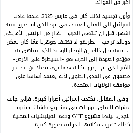
أكبر من الفوائد.
وأول تجسيد لذلك كان فى مارس 2025، عندما عادت
إسرائيل إلى القتال العنيف فى غزة الذى استغرق ستة
أشهر، قبل أن تنتهى الحرب – بقرارٍ من الرئيس الأمريكى
دونالد ترامب – بطريقةٍ لا تختلف جوهريا عمّا كان يمكن
تحقيقه قبل ذلك. إن الإنجاز الوحيد الذى يتباهى به
مؤيّدو العودة إلى الحرب هو «السيطرة على الأرض»،
الأمر الذى لم يزعزع مكانة «حماس»، فضلا عن أنه غير
مضمون فى المدى الطويل لأنه يعتمد أساسا على
موافقة الولايات المتحدة.
وفى المقابل، تكبّدت إسرائيل أضرارا كبيرة؛ فإلى جانب
عشرات القتلى، تورطت فى مشاريع فاشلة ومثيرة
للجدل، بينها مشروع GHF ودعم الميليشيات المحلية،
كذلك تضررت مكانتها الدولية بصورة كبيرة.