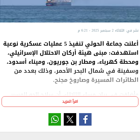
نشر في: الثلاثاء 2 سبتمبر 2025 - 6:21 م
أعلنت جماعة الحوثي تنفيذ 5 عمليات عسكرية نوعية
استهدفت: مبنى هيئة أركان الاحتلال الإسرائيلي،
ومحطة كهرباء، ومطار بن جوريون، وميناء أسدود،
وسفينة في شمال البحر الأحمر، وذلك بعدد من
الطائرات المسيرة وصاروخ مجنح.
وأضافت في بيان مساء الثلاثاء، أن سلاح الجو المسير
اقرأ المزيد
نفذ 4 عمليات عسكرية، بـ4 طائرات مسيرة، استهدفت
الأولى مبنى هيئة الأركان الإسرائيلي في منطقة يافا،
وذلك بطائرة مسيرة نوع صماد4، فيما استهدفت الثلاث
الأخرى محطة كهرباء الخضيرة، ومطار بن جوريون، وميناء
أسدود، مؤكدة أن العمليات أصابت أهدافها بنجاح.