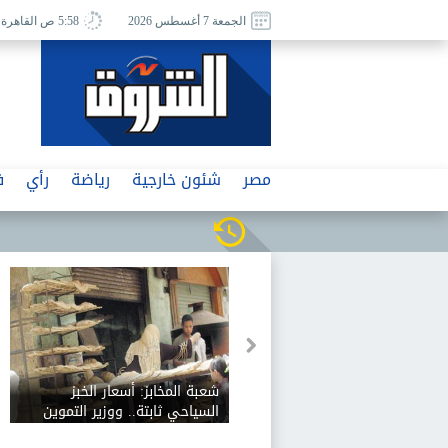
الجمعة 7 أغسطس 2026
5:58 ص القاهرة
مصر
شئون خارجية
رياضة
رأي
ف
كان يقيم بمفرده.. العثور على
«أخطرناه بعودته للقاهرة»..
جثة سائق سابق لأحد التنفيذيين
الزمالك يعلن رسميًا رفض رحيل
داخل منزله ببورسعيد
بيزيرا