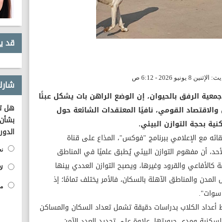
قد ي
شارك
عية الرفق بالحيوان، إن الوضع الراهن بات يشكل عبئًا
هل تؤ
والاقتصاد القومي، نافيًا المعتقدات الشائعة حول
بشأن 
ية بحجة التوازن البيئي.
الدور
ائه مع الإعلامي ببرنامج "فوكس"، المذاع على قناة
د، أن مفهوم التوازن البيئي يُطبق علميًا في المناطق
نع
ة كالأفاعي والقرود وغيرها، ويصبح التوازن العددي بينها
لا
المدن والمناطق الآهلة بالسكان، فالأمر يختلف تمامًا؛ إذ
مح
 سوات".
ربط أعداد الكلاب بدراسات دقيقة تشمل تعداد السكان والمساكن
كنية ومدى حيويتها، علاوة على تحديد العدد الآمن