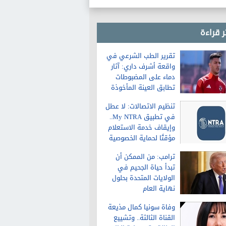
ر قراءة
تقرير الطب الشرعي في
واقعة أشرف داري: آثار
دماء على المضبوطات
تطابق العينة المأخوذة
من الشاكية
تنظيم الاتصالات: لا عطل
في تطبيق My NTRA..
وإيقاف خدمة الاستعلام
مؤقتًا لحماية الخصوصية
ترامب: من الممكن أن
تبدأ حياة الجحيم في
الولايات المتحدة بحلول
نهاية العام
وفاة سونيا كمال مذيعة
القناة الثالثة.. وتشييع