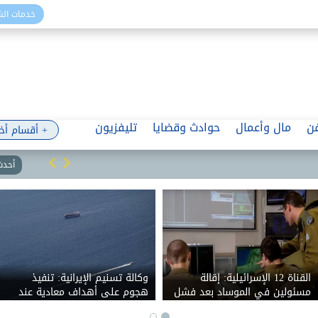
خدمات ال
ن
مال وأعمال
حوادث وقضايا
تليفزيون
+ أقسام أخ
أحدث 
شعبة المخابز: أسعار الخبز
القناة 12 الإسرائيلية: 
السياحي ثابتة.. ووزير التموين
مسئولين في الموساد 
رفض زيادة 12.5%
خطة لإسقاط النظام الإ