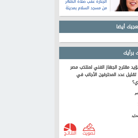
الجنازة عقب صلاة الظهر
من مسجد السلام بمدينة
نصر
عجبك أيضا
 برأيك
يد مقترح الجهاز الفني لمنتخب مصر
تقليل عدد المحترفين الأجانب في
ي؟
م
ايد
تصويت
النتـائـج