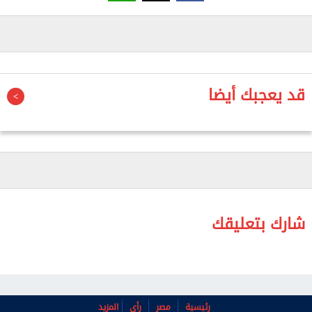
مدينة صيدا الساحلية.
وحوكم شاكر غيابيا في عام 2020، وصدر بحقه حكم
بالسجن لمدة 22 عاما بتهمة دعم "جماعة إرهابية" على
خلفية الاشتباكات الدامية التي اندلعت في عام 2013 بين
قد يعجبك أيضا
مسلحين سنة وعناصر من الجيش اللبناني في محيط مدينة
صيدا.
وقال أربعة مسؤولين قضائيين إن شاكر دفع كفالة مالية
قدرها 500 مليون ليرة لبنانية (5500 دولار)، حيث تم
الإفراج عنه اليوم الأربعاء، بعد استجوابه بشأن سلسلة من
الاتهامات، من بينها الانتماء إلى جماعة مسلحة، وتمويل
شارك بتعليقك
جماعات مسلحة، وغسل الأموال، إضافة إلى التهمة الأبرز
المتعلقة بالمشاركة في اشتباكات صيدا عام 2013.
ولم يرد شاكر أو محاميه على طلبات التعليق بشأن قرار
رئيسية
مصر
رأي
المزيد