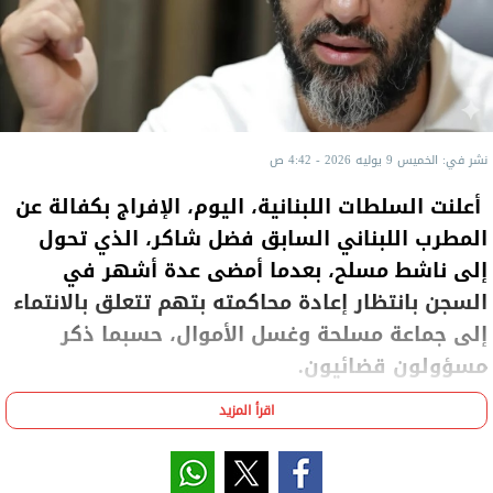
نشر في: الخميس 9 يوليه 2026 - 4:42 ص
أعلنت السلطات اللبنانية، اليوم، الإفراج بكفالة عن
المطرب اللبناني السابق فضل شاكر، الذي تحول
إلى ناشط مسلح، بعدما أمضى عدة أشهر في
السجن بانتظار إعادة محاكمته بتهم تتعلق بالانتماء
إلى جماعة مسلحة وغسل الأموال، حسبما ذكر
مسؤولون قضائيون.
اقرأ المزيد
وكان شاكر قد سلم نفسه إلى جهاز الاستخبارات
العسكرية اللبنانية في أكتوبر الماضي بعد 12 عاما من
اختبائه في مخيم عين الحلوة للاجئين الفلسطينيين قرب