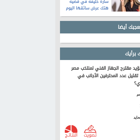
سارة خليفة في قضية
هتك عرض سائقها اليوم
عجبك أيضا
 برأيك
يد مقترح الجهاز الفني لمنتخب مصر
تقليل عدد المحترفين الأجانب في
ي؟
م
ايد
تصويت
النتـائـج