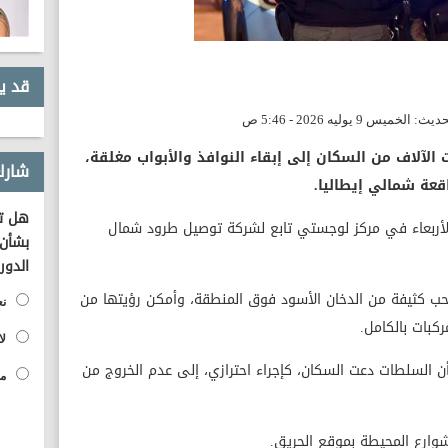
قد ي
لآلاف من السكان إلى إبقاء النوافذ والأبواب مغلقة،
شارك
قعة شمالي إيطاليا.
هل تؤ
الأربعاء في مركز لوجستي تابع لشركة توصيل طرود شمال
بشأن 
الدور
حب كثيفة من الدخان الأسود فوق المنطقة، وأمكن رؤيتها من
نع
كبات بالكامل.
لا
 أن السلطات دعت السكان، كإجراء احترازي، إلى عدم الخروج من
مح
ارع المحيطة بموقع الحريق.