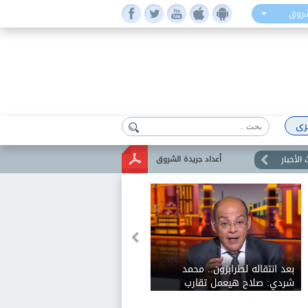
شروق
رى
الأخبار
أعداد جريدة الشروق
بعد انتقاله لطرابزون.. محمد
شردي: صلاح هيعمل تقارب
مصري تركي مقدرتش كل