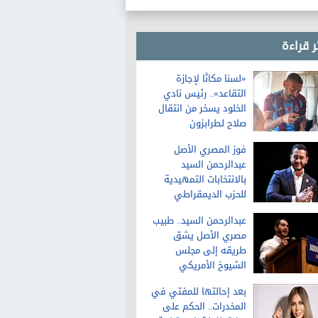
السياسات تحققه
ر قراءة
«لسنا مكانًا لإجازة
التقاعد».. رئيس نادي
الخلود يسخر من انتقال
صلاح لطرابزون
فوز المصري الأصل
عبدالرحمن السيد
بالانتخابات التمهيدية
للحزب الديمقراطي
لمجلس الشيوخ في
عبدالرحمن السيد.. طبيب
ميشيجان
مصري الأصل يشق
طريقه إلى مجلس
الشيوخ الأمريكي
بعد إحالتها للمفتي في
المخدرات.. الحكم على